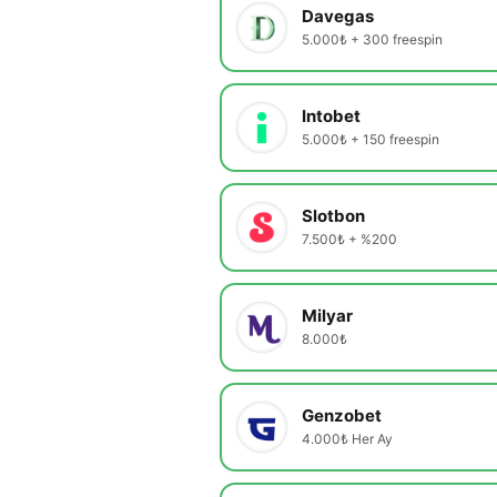
Davegas
5.000₺ + 300 freespin
Intobet
5.000₺ + 150 freespin
Slotbon
7.500₺ + %200
Milyar
8.000₺
Genzobet
4.000₺ Her Ay