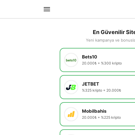
En Güvenilir Sit
Yeni kampanya ve bonuslar
Bets10
20.000₺ + %300 kripto
JETBET
%325 kripto + 20.000₺
Mobilbahis
20.000₺ + %225 kripto