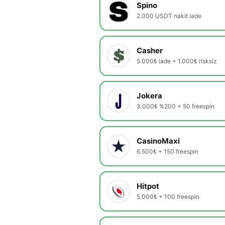
Spino
2.000 USDT nakit iade
Casher
5.000₺ iade + 1.000₺ risksiz
Jokera
3.000₺ %200 + 50 freespin
CasinoMaxi
6.500₺ + 150 freespin
Hitpot
5.000₺ + 100 freespin