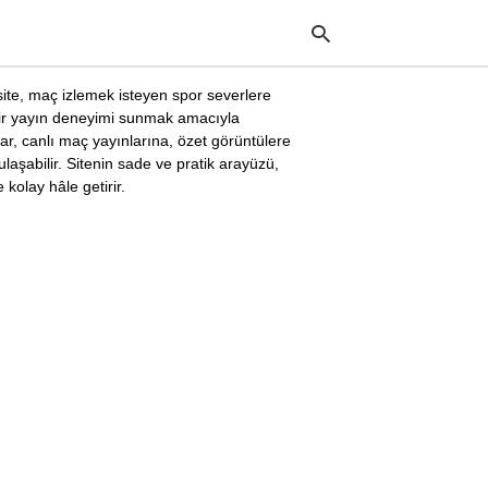
ite, maç izlemek isteyen spor severlere
ir bir yayın deneyimi sunmak amacıyla
cılar, canlı maç yayınlarına, özet görüntülere
 ulaşabilir. Sitenin sade ve pratik arayüzü,
Typ
kolay hâle getirir.
your
sea
que
and
hit
ente