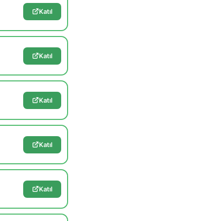
Katıl
Katıl
Katıl
Katıl
Katıl