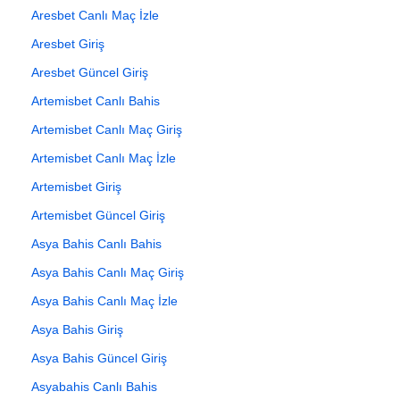
Aresbet Canlı Maç İzle
Aresbet Giriş
Aresbet Güncel Giriş
Artemisbet Canlı Bahis
Artemisbet Canlı Maç Giriş
Artemisbet Canlı Maç İzle
Artemisbet Giriş
Artemisbet Güncel Giriş
Asya Bahis Canlı Bahis
Asya Bahis Canlı Maç Giriş
Asya Bahis Canlı Maç İzle
Asya Bahis Giriş
Asya Bahis Güncel Giriş
Asyabahis Canlı Bahis