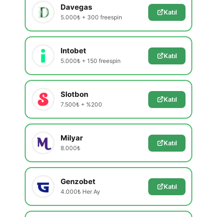
Davegas
Katıl
5.000₺ + 300 freespin
Intobet
Katıl
5.000₺ + 150 freespin
Slotbon
Katıl
7.500₺ + %200
Milyar
Katıl
8.000₺
Genzobet
Katıl
4.000₺ Her Ay