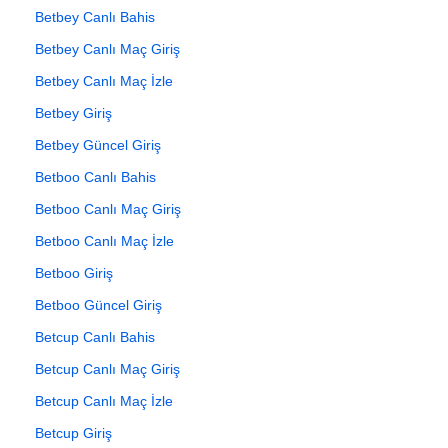
Betbey Canlı Bahis
Betbey Canlı Maç Giriş
Betbey Canlı Maç İzle
Betbey Giriş
Betbey Güncel Giriş
Betboo Canlı Bahis
Betboo Canlı Maç Giriş
Betboo Canlı Maç İzle
Betboo Giriş
Betboo Güncel Giriş
Betcup Canlı Bahis
Betcup Canlı Maç Giriş
Betcup Canlı Maç İzle
Betcup Giriş