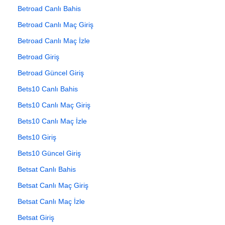
Betroad Canlı Bahis
Betroad Canlı Maç Giriş
Betroad Canlı Maç İzle
Betroad Giriş
Betroad Güncel Giriş
Bets10 Canlı Bahis
Bets10 Canlı Maç Giriş
Bets10 Canlı Maç İzle
Bets10 Giriş
Bets10 Güncel Giriş
Betsat Canlı Bahis
Betsat Canlı Maç Giriş
Betsat Canlı Maç İzle
Betsat Giriş