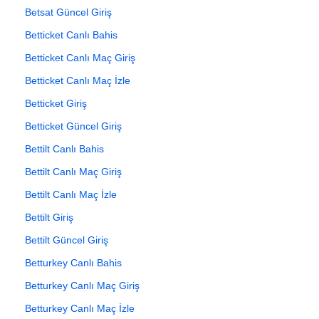
Betsat Güncel Giriş
Betticket Canlı Bahis
Betticket Canlı Maç Giriş
Betticket Canlı Maç İzle
Betticket Giriş
Betticket Güncel Giriş
Bettilt Canlı Bahis
Bettilt Canlı Maç Giriş
Bettilt Canlı Maç İzle
Bettilt Giriş
Bettilt Güncel Giriş
Betturkey Canlı Bahis
Betturkey Canlı Maç Giriş
Betturkey Canlı Maç İzle