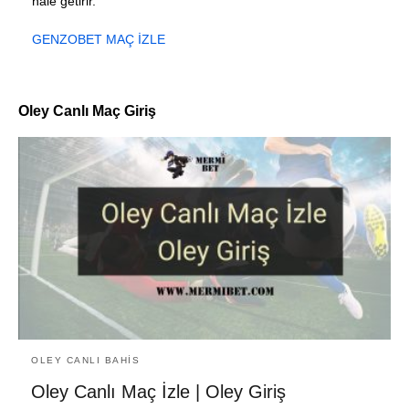
hâle getirir.
GENZOBET MAÇ İZLE
Oley Canlı Maç Giriş
OLEY CANLI BAHIS
Oley Canlı Maç İzle | Oley Giriş