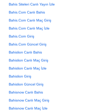
Bahis Siteleri Canlı Yayın İzle
Bahis.Com Canlı Bahis
Bahis.Com Canlı Maç Giriş
Bahis.Com Canlı Maç İzle
Bahis.Com Giriş
Bahis.Com Güncel Giriş
Bahislion Canlı Bahis
Bahislion Canlı Maç Giriş
Bahislion Canlı Maç İzle
Bahislion Giriş
Bahislion Güncel Giriş
Bahisnow Canlı Bahis
Bahisnow Canlı Maç Giriş
Bahisnow Canlı Maç İzle