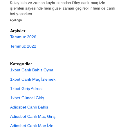
Kolaylıkla ve zaman kaybı olmadan Oley canlı maç izle
işlemleri sayesinde hem güzel zaman geçirebilir hem de canlı
bet yaparken…
4 yıl ago
Arşivler
Temmuz 2026
Temmuz 2022
Kategoriler
1xbet Canlı Bahis Oyna
1xbet Canlı Maç İzlemek
1xbet Giriş Adresi
1xbet Güncel Giriş
Adiosbet Canlı Bahis
Adiosbet Canlı Maç Giriş
Adiosbet Canlı Maç İzle