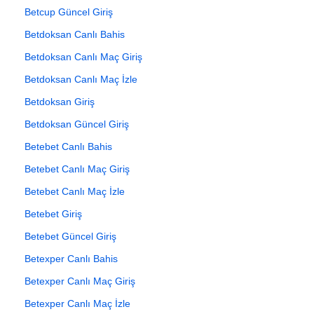
Betcup Güncel Giriş
Betdoksan Canlı Bahis
Betdoksan Canlı Maç Giriş
Betdoksan Canlı Maç İzle
Betdoksan Giriş
Betdoksan Güncel Giriş
Betebet Canlı Bahis
Betebet Canlı Maç Giriş
Betebet Canlı Maç İzle
Betebet Giriş
Betebet Güncel Giriş
Betexper Canlı Bahis
Betexper Canlı Maç Giriş
Betexper Canlı Maç İzle