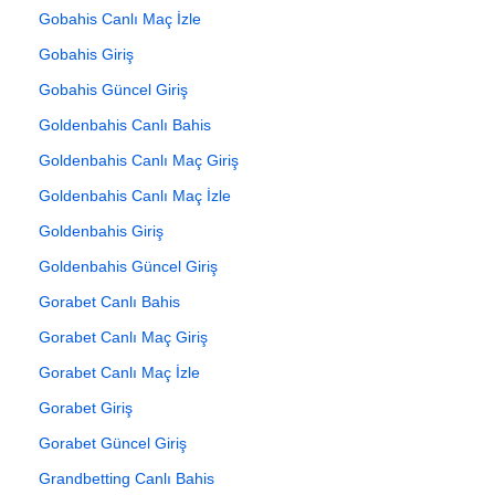
Gobahis Canlı Maç İzle
Gobahis Giriş
Gobahis Güncel Giriş
Goldenbahis Canlı Bahis
Goldenbahis Canlı Maç Giriş
Goldenbahis Canlı Maç İzle
Goldenbahis Giriş
Goldenbahis Güncel Giriş
Gorabet Canlı Bahis
Gorabet Canlı Maç Giriş
Gorabet Canlı Maç İzle
Gorabet Giriş
Gorabet Güncel Giriş
Grandbetting Canlı Bahis