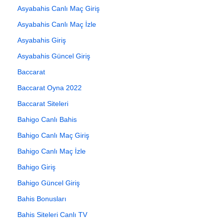
Asyabahis Canlı Maç Giriş
Asyabahis Canlı Maç İzle
Asyabahis Giriş
Asyabahis Güncel Giriş
Baccarat
Baccarat Oyna 2022
Baccarat Siteleri
Bahigo Canlı Bahis
Bahigo Canlı Maç Giriş
Bahigo Canlı Maç İzle
Bahigo Giriş
Bahigo Güncel Giriş
Bahis Bonusları
Bahis Siteleri Canlı TV