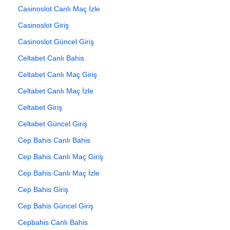
Casinoslot Canlı Maç İzle
Casinoslot Giriş
Casinoslot Güncel Giriş
Celtabet Canlı Bahis
Celtabet Canlı Maç Giriş
Celtabet Canlı Maç İzle
Celtabet Giriş
Celtabet Güncel Giriş
Cep Bahis Canlı Bahis
Cep Bahis Canlı Maç Giriş
Cep Bahis Canlı Maç İzle
Cep Bahis Giriş
Cep Bahis Güncel Giriş
Cepbahis Canlı Bahis