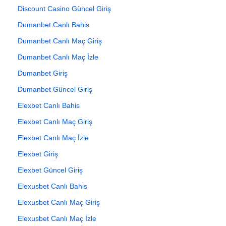
Discount Casino Güncel Giriş
Dumanbet Canlı Bahis
Dumanbet Canlı Maç Giriş
Dumanbet Canlı Maç İzle
Dumanbet Giriş
Dumanbet Güncel Giriş
Elexbet Canlı Bahis
Elexbet Canlı Maç Giriş
Elexbet Canlı Maç İzle
Elexbet Giriş
Elexbet Güncel Giriş
Elexusbet Canlı Bahis
Elexusbet Canlı Maç Giriş
Elexusbet Canlı Maç İzle