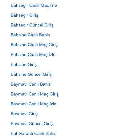
Bahsegir Canlı Maç İzle
Bahsegir Giriş
Bahsegir Güncel Giriş
Bahsine Canlı Bahis
Bahsine Canlı Maç Giriş
Bahsine Canlı Maç İzle
Bahsine Giriş
Bahsine Güncel Giriş
Baymavi Canlı Bahis
Baymavi Canlı Maç Giriş
Baymavi Canlı Maç İzle
Baymavi Giriş
Baymavi Güncel Giriş
Bet Garanti Canlı Bahis