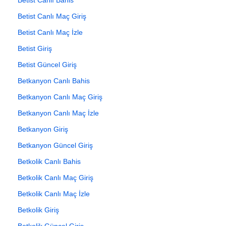
Betist Canlı Maç Giriş
Betist Canlı Maç İzle
Betist Giriş
Betist Güncel Giriş
Betkanyon Canlı Bahis
Betkanyon Canlı Maç Giriş
Betkanyon Canlı Maç İzle
Betkanyon Giriş
Betkanyon Güncel Giriş
Betkolik Canlı Bahis
Betkolik Canlı Maç Giriş
Betkolik Canlı Maç İzle
Betkolik Giriş
Betkolik Güncel Giriş