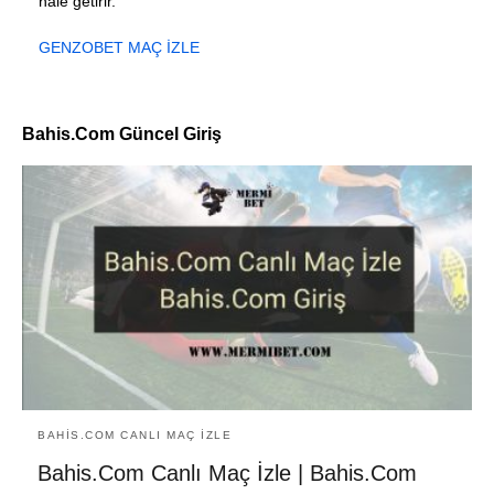
hâle getirir.
GENZOBET MAÇ İZLE
Bahis.Com Güncel Giriş
BAHIS.COM CANLI MAÇ İZLE
Bahis.Com Canlı Maç İzle | Bahis.Com