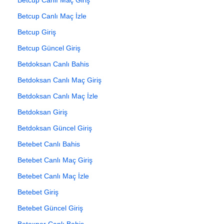
Betcup Canlı Maç İzle
Betcup Giriş
Betcup Güncel Giriş
Betdoksan Canlı Bahis
Betdoksan Canlı Maç Giriş
Betdoksan Canlı Maç İzle
Betdoksan Giriş
Betdoksan Güncel Giriş
Betebet Canlı Bahis
Betebet Canlı Maç Giriş
Betebet Canlı Maç İzle
Betebet Giriş
Betebet Güncel Giriş
Betexper Canlı Bahis