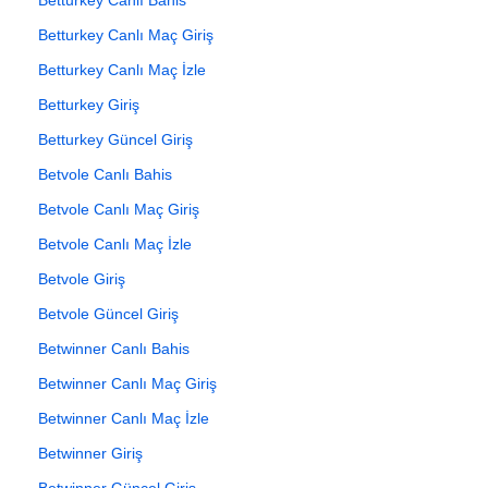
Betturkey Canlı Maç Giriş
Betturkey Canlı Maç İzle
Betturkey Giriş
Betturkey Güncel Giriş
Betvole Canlı Bahis
Betvole Canlı Maç Giriş
Betvole Canlı Maç İzle
Betvole Giriş
Betvole Güncel Giriş
Betwinner Canlı Bahis
Betwinner Canlı Maç Giriş
Betwinner Canlı Maç İzle
Betwinner Giriş
Betwinner Güncel Giriş