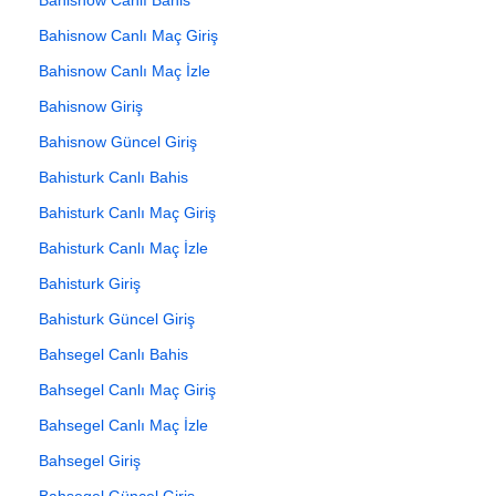
Bahisnow Canlı Maç Giriş
Bahisnow Canlı Maç İzle
Bahisnow Giriş
Bahisnow Güncel Giriş
Bahisturk Canlı Bahis
Bahisturk Canlı Maç Giriş
Bahisturk Canlı Maç İzle
Bahisturk Giriş
Bahisturk Güncel Giriş
Bahsegel Canlı Bahis
Bahsegel Canlı Maç Giriş
Bahsegel Canlı Maç İzle
Bahsegel Giriş
Bahsegel Güncel Giriş