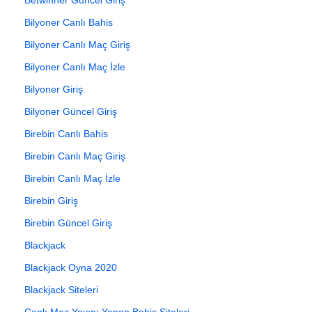
Bilyoner Canlı Bahis
Bilyoner Canlı Maç Giriş
Bilyoner Canlı Maç İzle
Bilyoner Giriş
Bilyoner Güncel Giriş
Birebin Canlı Bahis
Birebin Canlı Maç Giriş
Birebin Canlı Maç İzle
Birebin Giriş
Birebin Güncel Giriş
Blackjack
Blackjack Oyna 2020
Blackjack Siteleri
Canlı Maç Yayını Yapan Bahis Siteleri