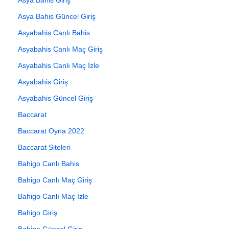
Asya Bahis Güncel Giriş
Asyabahis Canlı Bahis
Asyabahis Canlı Maç Giriş
Asyabahis Canlı Maç İzle
Asyabahis Giriş
Asyabahis Güncel Giriş
Baccarat
Baccarat Oyna 2022
Baccarat Siteleri
Bahigo Canlı Bahis
Bahigo Canlı Maç Giriş
Bahigo Canlı Maç İzle
Bahigo Giriş
Bahigo Güncel Giriş