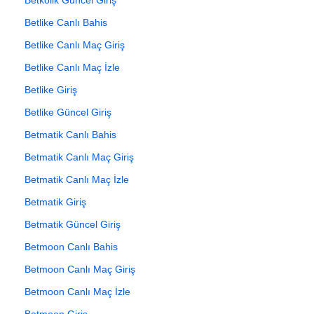
Betlike Canlı Bahis
Betlike Canlı Maç Giriş
Betlike Canlı Maç İzle
Betlike Giriş
Betlike Güncel Giriş
Betmatik Canlı Bahis
Betmatik Canlı Maç Giriş
Betmatik Canlı Maç İzle
Betmatik Giriş
Betmatik Güncel Giriş
Betmoon Canlı Bahis
Betmoon Canlı Maç Giriş
Betmoon Canlı Maç İzle
Betmoon Giriş