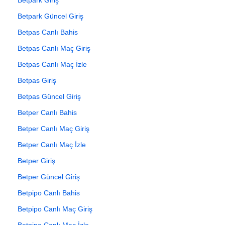
Betpark Güncel Giriş
Betpas Canlı Bahis
Betpas Canlı Maç Giriş
Betpas Canlı Maç İzle
Betpas Giriş
Betpas Güncel Giriş
Betper Canlı Bahis
Betper Canlı Maç Giriş
Betper Canlı Maç İzle
Betper Giriş
Betper Güncel Giriş
Betpipo Canlı Bahis
Betpipo Canlı Maç Giriş
Betpipo Canlı Maç İzle