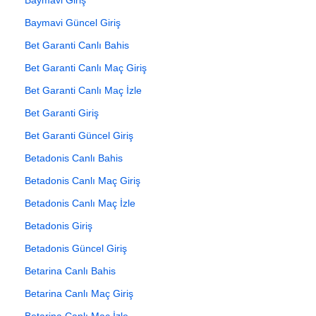
Baymavi Güncel Giriş
Bet Garanti Canlı Bahis
Bet Garanti Canlı Maç Giriş
Bet Garanti Canlı Maç İzle
Bet Garanti Giriş
Bet Garanti Güncel Giriş
Betadonis Canlı Bahis
Betadonis Canlı Maç Giriş
Betadonis Canlı Maç İzle
Betadonis Giriş
Betadonis Güncel Giriş
Betarina Canlı Bahis
Betarina Canlı Maç Giriş
Betarina Canlı Maç İzle