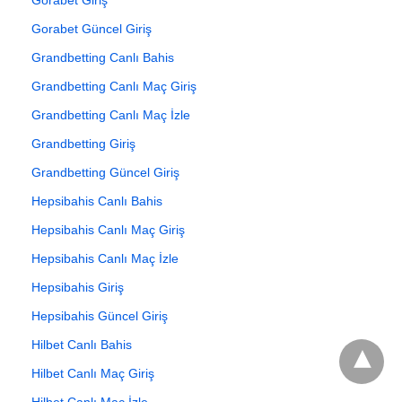
Gorabet Güncel Giriş
Grandbetting Canlı Bahis
Grandbetting Canlı Maç Giriş
Grandbetting Canlı Maç İzle
Grandbetting Giriş
Grandbetting Güncel Giriş
Hepsibahis Canlı Bahis
Hepsibahis Canlı Maç Giriş
Hepsibahis Canlı Maç İzle
Hepsibahis Giriş
Hepsibahis Güncel Giriş
Hilbet Canlı Bahis
Hilbet Canlı Maç Giriş
Hilbet Canlı Maç İzle