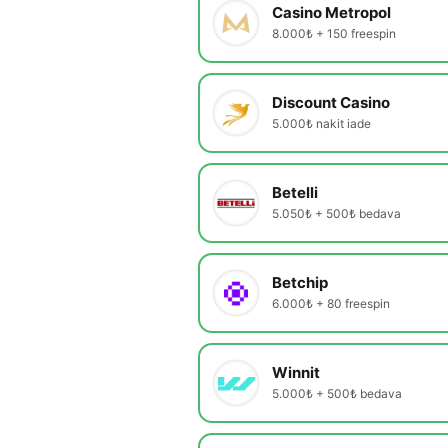
Casino Metropol
8.000₺ + 150 freespin
Discount Casino
5.000₺ nakit iade
Betelli
5.050₺ + 500₺ bedava
Betchip
6.000₺ + 80 freespin
Winnit
5.000₺ + 500₺ bedava