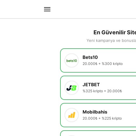
En Güvenilir Sit
Yeni kampanya ve bonuslar
Bets10
20.000₺ + %300 kripto
JETBET
%325 kripto + 20.000₺
Mobilbahis
20.000₺ + %225 kripto