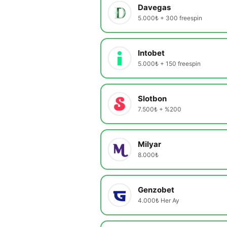
Davegas
5.000₺ + 300 freespin
Intobet
5.000₺ + 150 freespin
Slotbon
7.500₺ + %200
Milyar
8.000₺
Genzobet
4.000₺ Her Ay