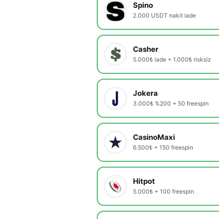
Spino
2.000 USDT nakit iade
Casher
5.000₺ iade + 1.000₺ risksiz
Jokera
3.000₺ %200 + 50 freespin
CasinoMaxi
6.500₺ + 150 freespin
Hitpot
5.000₺ + 100 freespin