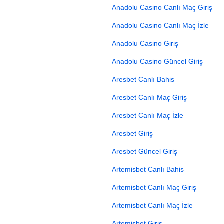
Anadolu Casino Canlı Maç Giriş
Anadolu Casino Canlı Maç İzle
Anadolu Casino Giriş
Anadolu Casino Güncel Giriş
Aresbet Canlı Bahis
Aresbet Canlı Maç Giriş
Aresbet Canlı Maç İzle
Aresbet Giriş
Aresbet Güncel Giriş
Artemisbet Canlı Bahis
Artemisbet Canlı Maç Giriş
Artemisbet Canlı Maç İzle
Artemisbet Giriş