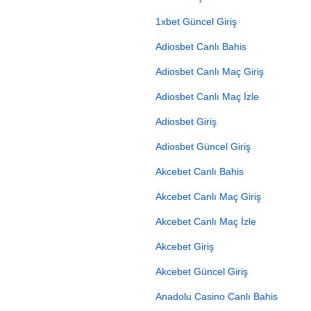
1xbet Güncel Giriş
Adiosbet Canlı Bahis
Adiosbet Canlı Maç Giriş
Adiosbet Canlı Maç İzle
Adiosbet Giriş
Adiosbet Güncel Giriş
Akcebet Canlı Bahis
Akcebet Canlı Maç Giriş
Akcebet Canlı Maç İzle
Akcebet Giriş
Akcebet Güncel Giriş
Anadolu Casino Canlı Bahis