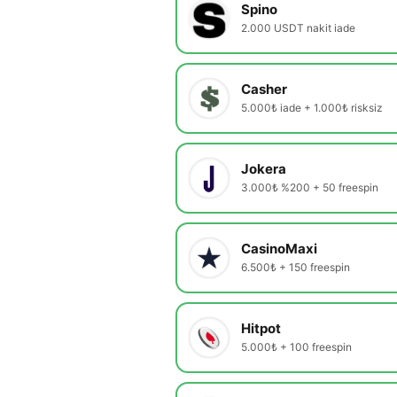
Spino
2.000 USDT nakit iade
Casher
5.000₺ iade + 1.000₺ risksiz
Jokera
3.000₺ %200 + 50 freespin
CasinoMaxi
6.500₺ + 150 freespin
Hitpot
5.000₺ + 100 freespin