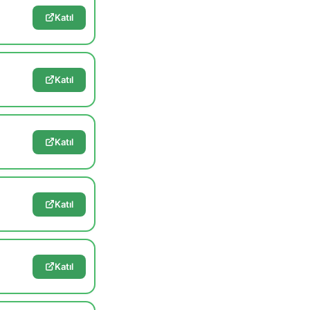
Katıl
Katıl
Katıl
Katıl
Katıl