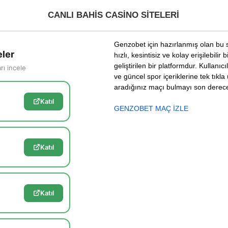
CANLI BAHIS CASINO SITELERI
Genzobet için hazırlanmış olan bu s
eler
hızlı, kesintisiz ve kolay erişilebil
geliştirilen bir platformdur. Kullanı
ı incele
ve güncel spor içeriklerine tek tıkla
aradığınız maçı bulmayı son derece 
Katıl
GENZOBET MAÇ İZLE
Katıl
Katıl