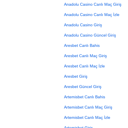
Anadolu Casino Canlı Maç Giriş
Anadolu Casino Canlı Maç İzle
Anadolu Casino Giriş
Anadolu Casino Güncel Giriş
Aresbet Canlı Bahis
Aresbet Canlı Maç Giriş
Aresbet Canlı Maç İzle
Aresbet Giriş
Aresbet Güncel Giriş
Artemisbet Canlı Bahis
Artemisbet Canlı Maç Giriş
Artemisbet Canlı Maç İzle
Artemisbet Giriş