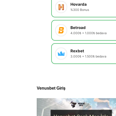
Hovarda
%300 Bonus
Betroad
4.000₺ + 1.000₺ bedava
Rexbet
3.000₺ + 1.500₺ bedava
Venusbet Giriş