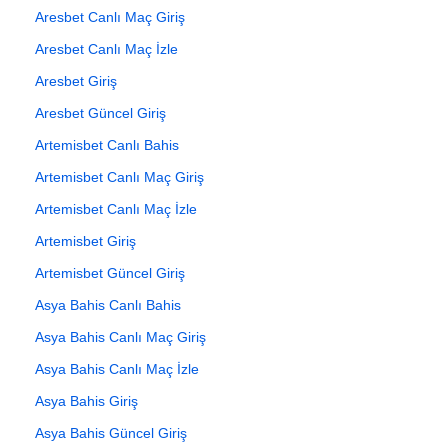
Aresbet Canlı Maç Giriş
Aresbet Canlı Maç İzle
Aresbet Giriş
Aresbet Güncel Giriş
Artemisbet Canlı Bahis
Artemisbet Canlı Maç Giriş
Artemisbet Canlı Maç İzle
Artemisbet Giriş
Artemisbet Güncel Giriş
Asya Bahis Canlı Bahis
Asya Bahis Canlı Maç Giriş
Asya Bahis Canlı Maç İzle
Asya Bahis Giriş
Asya Bahis Güncel Giriş