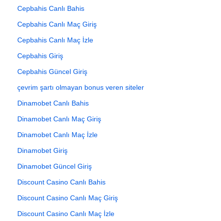
Cepbahis Canlı Bahis
Cepbahis Canlı Maç Giriş
Cepbahis Canlı Maç İzle
Cepbahis Giriş
Cepbahis Güncel Giriş
çevrim şartı olmayan bonus veren siteler
Dinamobet Canlı Bahis
Dinamobet Canlı Maç Giriş
Dinamobet Canlı Maç İzle
Dinamobet Giriş
Dinamobet Güncel Giriş
Discount Casino Canlı Bahis
Discount Casino Canlı Maç Giriş
Discount Casino Canlı Maç İzle