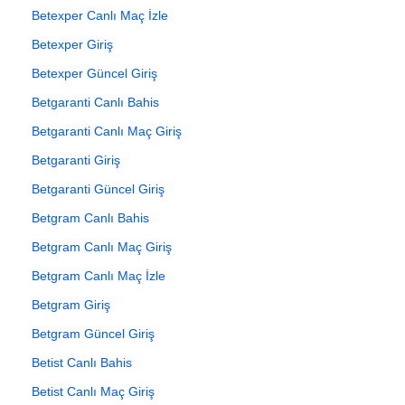
Betexper Canlı Maç İzle
Betexper Giriş
Betexper Güncel Giriş
Betgaranti Canlı Bahis
Betgaranti Canlı Maç Giriş
Betgaranti Giriş
Betgaranti Güncel Giriş
Betgram Canlı Bahis
Betgram Canlı Maç Giriş
Betgram Canlı Maç İzle
Betgram Giriş
Betgram Güncel Giriş
Betist Canlı Bahis
Betist Canlı Maç Giriş