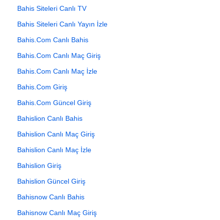
Bahis Siteleri Canlı TV
Bahis Siteleri Canlı Yayın İzle
Bahis.Com Canlı Bahis
Bahis.Com Canlı Maç Giriş
Bahis.Com Canlı Maç İzle
Bahis.Com Giriş
Bahis.Com Güncel Giriş
Bahislion Canlı Bahis
Bahislion Canlı Maç Giriş
Bahislion Canlı Maç İzle
Bahislion Giriş
Bahislion Güncel Giriş
Bahisnow Canlı Bahis
Bahisnow Canlı Maç Giriş