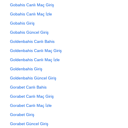
Gobahis Canlı Maç Giriş
Gobahis Canlı Maç İzle
Gobahis Giriş
Gobahis Güncel Giriş
Goldenbahis Canlı Bahis
Goldenbahis Canlı Maç Giriş
Goldenbahis Canlı Maç İzle
Goldenbahis Giriş
Goldenbahis Güncel Giriş
Gorabet Canlı Bahis
Gorabet Canlı Maç Giriş
Gorabet Canlı Maç İzle
Gorabet Giriş
Gorabet Güncel Giriş