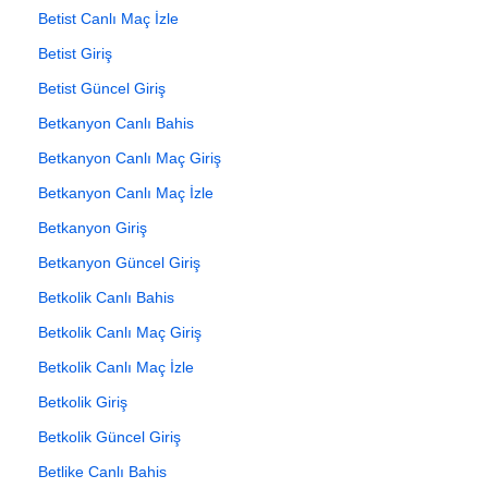
Betist Canlı Maç İzle
Betist Giriş
Betist Güncel Giriş
Betkanyon Canlı Bahis
Betkanyon Canlı Maç Giriş
Betkanyon Canlı Maç İzle
Betkanyon Giriş
Betkanyon Güncel Giriş
Betkolik Canlı Bahis
Betkolik Canlı Maç Giriş
Betkolik Canlı Maç İzle
Betkolik Giriş
Betkolik Güncel Giriş
Betlike Canlı Bahis