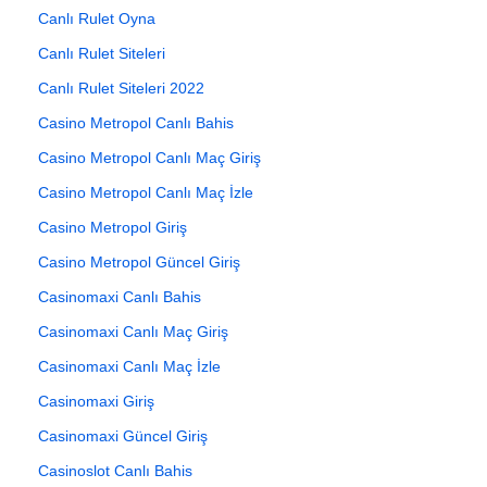
Canlı Rulet Oyna
Canlı Rulet Siteleri
Canlı Rulet Siteleri 2022
Casino Metropol Canlı Bahis
Casino Metropol Canlı Maç Giriş
Casino Metropol Canlı Maç İzle
Casino Metropol Giriş
Casino Metropol Güncel Giriş
Casinomaxi Canlı Bahis
Casinomaxi Canlı Maç Giriş
Casinomaxi Canlı Maç İzle
Casinomaxi Giriş
Casinomaxi Güncel Giriş
Casinoslot Canlı Bahis