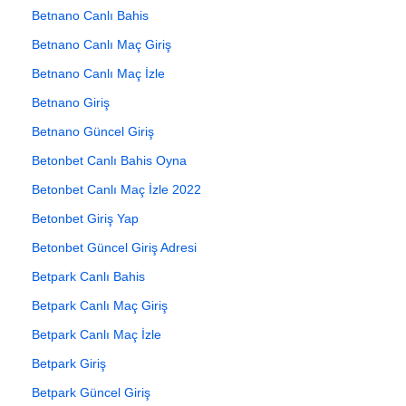
Betnano Canlı Bahis
Betnano Canlı Maç Giriş
Betnano Canlı Maç İzle
Betnano Giriş
Betnano Güncel Giriş
Betonbet Canlı Bahis Oyna
Betonbet Canlı Maç İzle 2022
Betonbet Giriş Yap
Betonbet Güncel Giriş Adresi
Betpark Canlı Bahis
Betpark Canlı Maç Giriş
Betpark Canlı Maç İzle
Betpark Giriş
Betpark Güncel Giriş