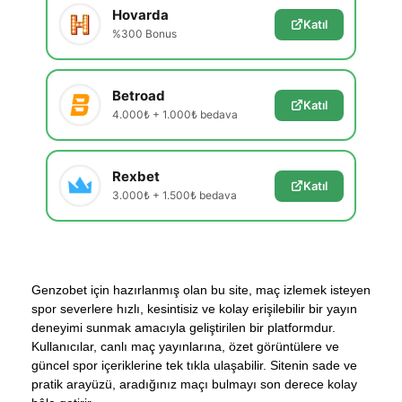
Hovarda
Katıl
%300 Bonus
Betroad
Katıl
4.000₺ + 1.000₺ bedava
Rexbet
Katıl
3.000₺ + 1.500₺ bedava
Genzobet için hazırlanmış olan bu site, maç izlemek isteyen
spor severlere hızlı, kesintisiz ve kolay erişilebilir bir yayın
deneyimi sunmak amacıyla geliştirilen bir platformdur.
Kullanıcılar, canlı maç yayınlarına, özet görüntülere ve
güncel spor içeriklerine tek tıkla ulaşabilir. Sitenin sade ve
pratik arayüzü, aradığınız maçı bulmayı son derece kolay