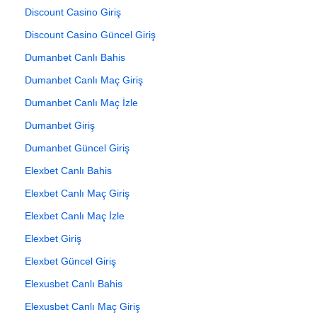
Discount Casino Giriş
Discount Casino Güncel Giriş
Dumanbet Canlı Bahis
Dumanbet Canlı Maç Giriş
Dumanbet Canlı Maç İzle
Dumanbet Giriş
Dumanbet Güncel Giriş
Elexbet Canlı Bahis
Elexbet Canlı Maç Giriş
Elexbet Canlı Maç İzle
Elexbet Giriş
Elexbet Güncel Giriş
Elexusbet Canlı Bahis
Elexusbet Canlı Maç Giriş