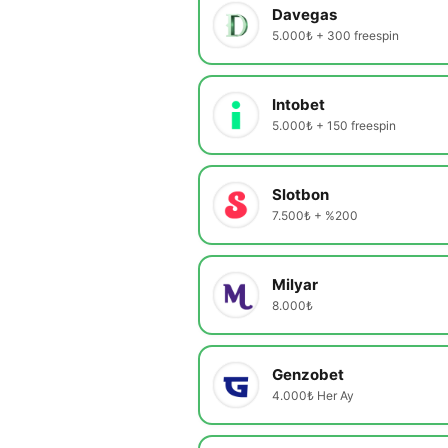
Davegas
5.000₺ + 300 freespin
Intobet
5.000₺ + 150 freespin
Slotbon
7.500₺ + %200
Milyar
8.000₺
Genzobet
4.000₺ Her Ay