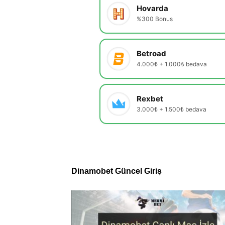
Hovarda
%300 Bonus
Betroad
4.000₺ + 1.000₺ bedava
Rexbet
3.000₺ + 1.500₺ bedava
Dinamobet Güncel Giriş