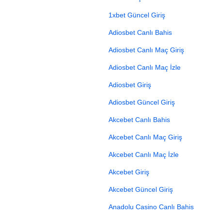
1xbet Güncel Giriş
Adiosbet Canlı Bahis
Adiosbet Canlı Maç Giriş
Adiosbet Canlı Maç İzle
Adiosbet Giriş
Adiosbet Güncel Giriş
Akcebet Canlı Bahis
Akcebet Canlı Maç Giriş
Akcebet Canlı Maç İzle
Akcebet Giriş
Akcebet Güncel Giriş
Anadolu Casino Canlı Bahis