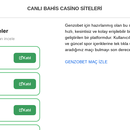
CANLI BAHIS CASINO SITELERI
Genzobet için hazırlanmış olan bu s
eler
hızlı, kesintisiz ve kolay erişilebil
geliştirilen bir platformdur. Kullanı
ı incele
ve güncel spor içeriklerine tek tıkla
aradığınız maçı bulmayı son derece 
Katıl
GENZOBET MAÇ İZLE
Katıl
Katıl