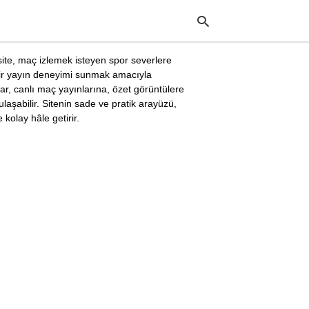
ite, maç izlemek isteyen spor severlere
ir bir yayın deneyimi sunmak amacıyla
cılar, canlı maç yayınlarına, özet görüntülere
 ulaşabilir. Sitenin sade ve pratik arayüzü,
Typ
kolay hâle getirir.
your
sea
que
and
hit
ente