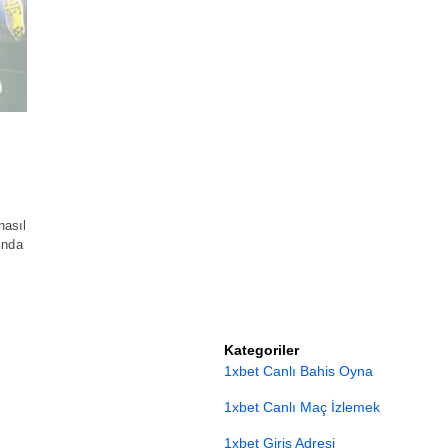
nasıl
ında
Kategoriler
1xbet Canlı Bahis Oyna
1xbet Canlı Maç İzlemek
1xbet Giriş Adresi