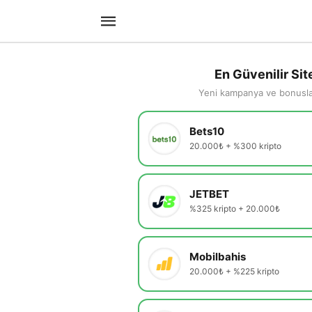
En Güvenilir Sit
Yeni kampanya ve bonuslar
Bets10
20.000₺ + %300 kripto
JETBET
%325 kripto + 20.000₺
Mobilbahis
20.000₺ + %225 kripto