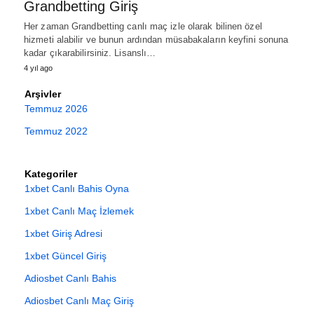
Grandbetting Giriş
Her zaman Grandbetting canlı maç izle olarak bilinen özel
hizmeti alabilir ve bunun ardından müsabakaların keyfini sonuna
kadar çıkarabilirsiniz. Lisanslı…
4 yıl ago
Arşivler
Temmuz 2026
Temmuz 2022
Kategoriler
1xbet Canlı Bahis Oyna
1xbet Canlı Maç İzlemek
1xbet Giriş Adresi
1xbet Güncel Giriş
Adiosbet Canlı Bahis
Adiosbet Canlı Maç Giriş