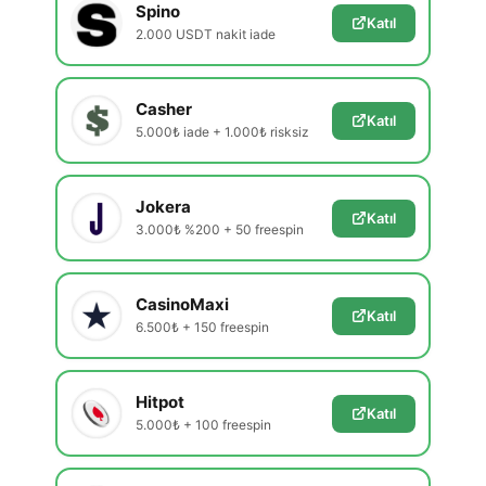
Spino
Katıl
2.000 USDT nakit iade
Casher
Katıl
5.000₺ iade + 1.000₺ risksiz
Jokera
Katıl
3.000₺ %200 + 50 freespin
CasinoMaxi
Katıl
6.500₺ + 150 freespin
Hitpot
Katıl
5.000₺ + 100 freespin