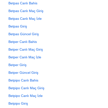
Betpas Canlı Bahis
Betpas Canlı Maç Giriş
Betpas Canlı Maç İzle
Betpas Giriş
Betpas Güncel Giriş
Betper Canlı Bahis
Betper Canlı Maç Giriş
Betper Canlı Maç İzle
Betper Giriş
Betper Güncel Giriş
Betpipo Canlı Bahis
Betpipo Canlı Maç Giriş
Betpipo Canlı Maç İzle
Betpipo Giriş