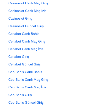
Casinoslot Canlı Maç Giriş
Casinoslot Canlı Maç İzle
Casinoslot Giriş
Casinoslot Güncel Giriş
Celtabet Canlı Bahis
Celtabet Canlı Maç Giriş
Celtabet Canlı Maç İzle
Celtabet Giriş
Celtabet Güncel Giriş
Cep Bahis Canlı Bahis
Cep Bahis Canlı Maç Giriş
Cep Bahis Canlı Maç İzle
Cep Bahis Giriş
Cep Bahis Güncel Giriş