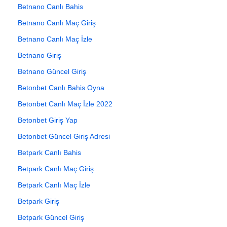
Betnano Canlı Bahis
Betnano Canlı Maç Giriş
Betnano Canlı Maç İzle
Betnano Giriş
Betnano Güncel Giriş
Betonbet Canlı Bahis Oyna
Betonbet Canlı Maç İzle 2022
Betonbet Giriş Yap
Betonbet Güncel Giriş Adresi
Betpark Canlı Bahis
Betpark Canlı Maç Giriş
Betpark Canlı Maç İzle
Betpark Giriş
Betpark Güncel Giriş