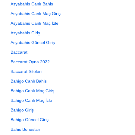
Asyabahis Canlı Bahis
Asyabahis Canlı Maç Giriş
Asyabahis Canlı Maç İzle
Asyabahis Giriş
Asyabahis Güncel Giriş
Baccarat
Baccarat Oyna 2022
Baccarat Siteleri
Bahigo Canlı Bahis
Bahigo Canlı Maç Giriş
Bahigo Canlı Maç İzle
Bahigo Giriş
Bahigo Güncel Giriş
Bahis Bonusları