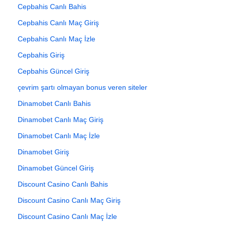
Cepbahis Canlı Bahis
Cepbahis Canlı Maç Giriş
Cepbahis Canlı Maç İzle
Cepbahis Giriş
Cepbahis Güncel Giriş
çevrim şartı olmayan bonus veren siteler
Dinamobet Canlı Bahis
Dinamobet Canlı Maç Giriş
Dinamobet Canlı Maç İzle
Dinamobet Giriş
Dinamobet Güncel Giriş
Discount Casino Canlı Bahis
Discount Casino Canlı Maç Giriş
Discount Casino Canlı Maç İzle