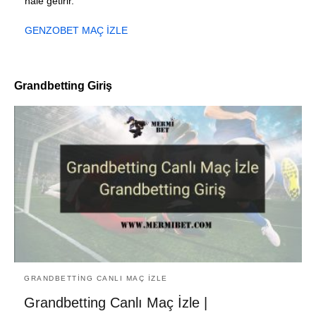
hâle getirir.
GENZOBET MAÇ İZLE
Grandbetting Giriş
GRANDBETTING CANLI MAÇ İZLE
Grandbetting Canlı Maç İzle |