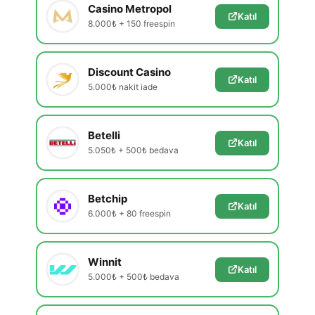
Casino Metropol
Katıl
8.000₺ + 150 freespin
Discount Casino
Katıl
5.000₺ nakit iade
Betelli
Katıl
5.050₺ + 500₺ bedava
Betchip
Katıl
6.000₺ + 80 freespin
Winnit
Katıl
5.000₺ + 500₺ bedava