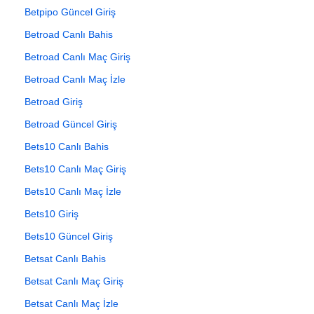
Betpipo Güncel Giriş
Betroad Canlı Bahis
Betroad Canlı Maç Giriş
Betroad Canlı Maç İzle
Betroad Giriş
Betroad Güncel Giriş
Bets10 Canlı Bahis
Bets10 Canlı Maç Giriş
Bets10 Canlı Maç İzle
Bets10 Giriş
Bets10 Güncel Giriş
Betsat Canlı Bahis
Betsat Canlı Maç Giriş
Betsat Canlı Maç İzle