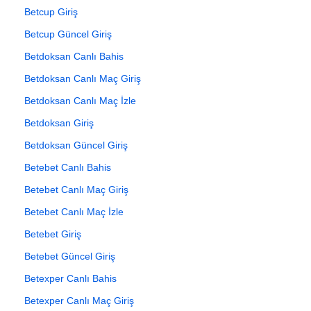
Betcup Giriş
Betcup Güncel Giriş
Betdoksan Canlı Bahis
Betdoksan Canlı Maç Giriş
Betdoksan Canlı Maç İzle
Betdoksan Giriş
Betdoksan Güncel Giriş
Betebet Canlı Bahis
Betebet Canlı Maç Giriş
Betebet Canlı Maç İzle
Betebet Giriş
Betebet Güncel Giriş
Betexper Canlı Bahis
Betexper Canlı Maç Giriş