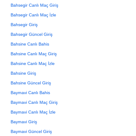
Bahsegir Canlı Maç Giriş
Bahsegir Canlı Maç İzle
Bahsegir Giriş
Bahsegir Güncel Giriş
Bahsine Canlı Bahis
Bahsine Canlı Maç Giriş
Bahsine Canlı Maç İzle
Bahsine Giriş
Bahsine Güncel Giriş
Baymavi Canlı Bahis
Baymavi Canlı Maç Giriş
Baymavi Canlı Maç İzle
Baymavi Giriş
Baymavi Güncel Giriş