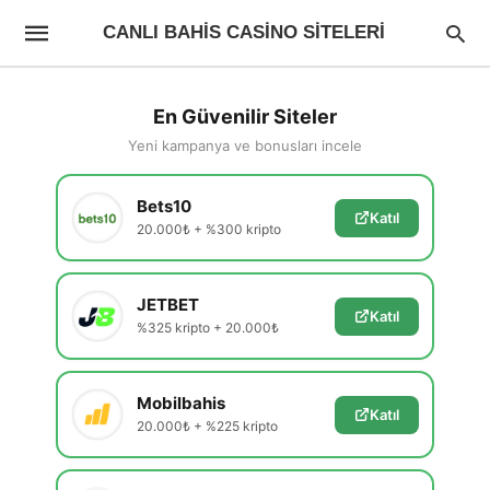
CANLI BAHIS CASINO SITELERI
En Güvenilir Siteler
Yeni kampanya ve bonusları incele
Bets10
Katıl
20.000₺ + %300 kripto
JETBET
Katıl
%325 kripto + 20.000₺
Mobilbahis
Katıl
20.000₺ + %225 kripto