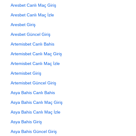
Aresbet Canlı Maç Giriş
Aresbet Canlı Maç İzle
Aresbet Giriş
Aresbet Güncel Giriş
Artemisbet Canlı Bahis
Artemisbet Canlı Maç Giriş
Artemisbet Canlı Maç İzle
Artemisbet Giriş
Artemisbet Güncel Giriş
Asya Bahis Canlı Bahis
Asya Bahis Canlı Maç Giriş
Asya Bahis Canlı Maç İzle
Asya Bahis Giriş
Asya Bahis Güncel Giriş