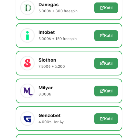
Davegas
Katıl
5.000₺ + 300 freespin
Intobet
Katıl
5.000₺ + 150 freespin
Slotbon
Katıl
7.500₺ + %200
Milyar
Katıl
8.000₺
Genzobet
Katıl
4.000₺ Her Ay