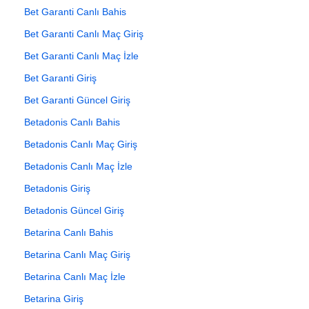
Bet Garanti Canlı Bahis
Bet Garanti Canlı Maç Giriş
Bet Garanti Canlı Maç İzle
Bet Garanti Giriş
Bet Garanti Güncel Giriş
Betadonis Canlı Bahis
Betadonis Canlı Maç Giriş
Betadonis Canlı Maç İzle
Betadonis Giriş
Betadonis Güncel Giriş
Betarina Canlı Bahis
Betarina Canlı Maç Giriş
Betarina Canlı Maç İzle
Betarina Giriş