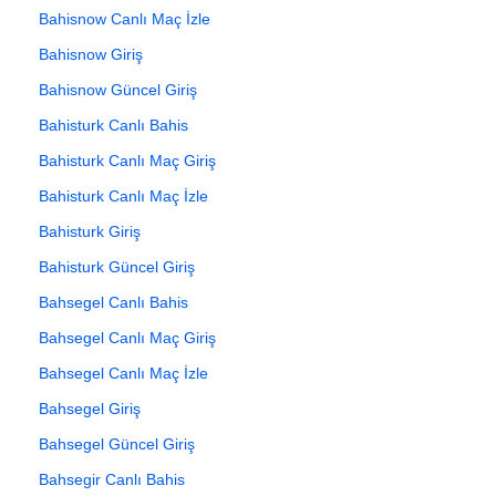
Bahisnow Canlı Maç İzle
Bahisnow Giriş
Bahisnow Güncel Giriş
Bahisturk Canlı Bahis
Bahisturk Canlı Maç Giriş
Bahisturk Canlı Maç İzle
Bahisturk Giriş
Bahisturk Güncel Giriş
Bahsegel Canlı Bahis
Bahsegel Canlı Maç Giriş
Bahsegel Canlı Maç İzle
Bahsegel Giriş
Bahsegel Güncel Giriş
Bahsegir Canlı Bahis