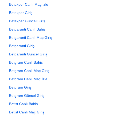
Betexper Canlı Maç İzle
Betexper Giriş
Betexper Güncel Giriş
Betgaranti Canlı Bahis
Betgaranti Canlı Maç Giriş
Betgaranti Giriş
Betgaranti Güncel Giriş
Betgram Canlı Bahis
Betgram Canlı Maç Giriş
Betgram Canlı Maç İzle
Betgram Giriş
Betgram Güncel Giriş
Betist Canlı Bahis
Betist Canlı Maç Giriş