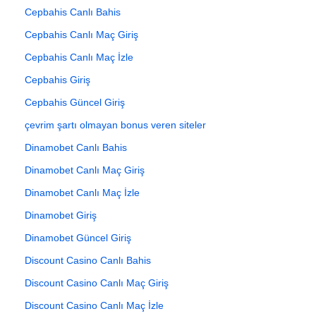
Cepbahis Canlı Bahis
Cepbahis Canlı Maç Giriş
Cepbahis Canlı Maç İzle
Cepbahis Giriş
Cepbahis Güncel Giriş
çevrim şartı olmayan bonus veren siteler
Dinamobet Canlı Bahis
Dinamobet Canlı Maç Giriş
Dinamobet Canlı Maç İzle
Dinamobet Giriş
Dinamobet Güncel Giriş
Discount Casino Canlı Bahis
Discount Casino Canlı Maç Giriş
Discount Casino Canlı Maç İzle