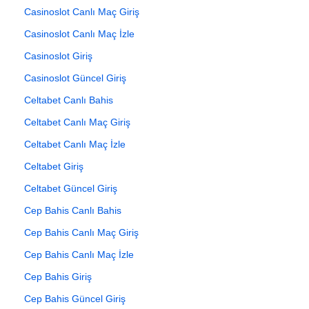
Casinoslot Canlı Maç Giriş
Casinoslot Canlı Maç İzle
Casinoslot Giriş
Casinoslot Güncel Giriş
Celtabet Canlı Bahis
Celtabet Canlı Maç Giriş
Celtabet Canlı Maç İzle
Celtabet Giriş
Celtabet Güncel Giriş
Cep Bahis Canlı Bahis
Cep Bahis Canlı Maç Giriş
Cep Bahis Canlı Maç İzle
Cep Bahis Giriş
Cep Bahis Güncel Giriş