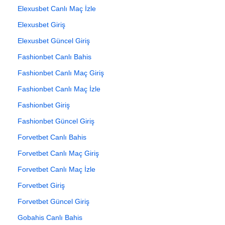
Elexusbet Canlı Maç İzle
Elexusbet Giriş
Elexusbet Güncel Giriş
Fashionbet Canlı Bahis
Fashionbet Canlı Maç Giriş
Fashionbet Canlı Maç İzle
Fashionbet Giriş
Fashionbet Güncel Giriş
Forvetbet Canlı Bahis
Forvetbet Canlı Maç Giriş
Forvetbet Canlı Maç İzle
Forvetbet Giriş
Forvetbet Güncel Giriş
Gobahis Canlı Bahis