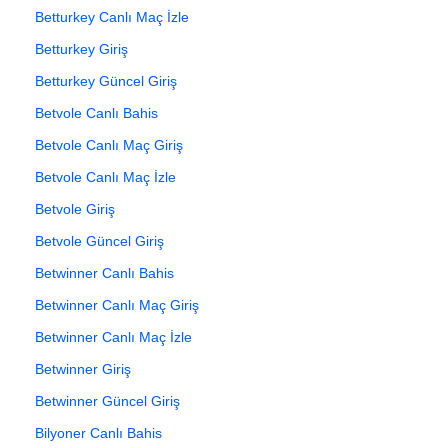
Betturkey Canlı Maç İzle
Betturkey Giriş
Betturkey Güncel Giriş
Betvole Canlı Bahis
Betvole Canlı Maç Giriş
Betvole Canlı Maç İzle
Betvole Giriş
Betvole Güncel Giriş
Betwinner Canlı Bahis
Betwinner Canlı Maç Giriş
Betwinner Canlı Maç İzle
Betwinner Giriş
Betwinner Güncel Giriş
Bilyoner Canlı Bahis