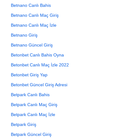
Betnano Canlı Bahis
Betnano Canlı Maç Giriş
Betnano Canlı Maç İzle
Betnano Giriş
Betnano Güncel Giriş
Betonbet Canlı Bahis Oyna
Betonbet Canlı Maç İzle 2022
Betonbet Giriş Yap
Betonbet Güncel Giriş Adresi
Betpark Canlı Bahis
Betpark Canlı Maç Giriş
Betpark Canlı Maç İzle
Betpark Giriş
Betpark Güncel Giriş