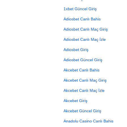
1xbet Güncel Giriş
Adiosbet Canlı Bahis
Adiosbet Canlı Maç Giriş
Adiosbet Canlı Maç İzle
Adiosbet Giriş
Adiosbet Güncel Giriş
Akcebet Canlı Bahis
Akcebet Canlı Maç Giriş
Akcebet Canlı Maç İzle
Akcebet Giriş
Akcebet Güncel Giriş
Anadolu Casino Canlı Bahis