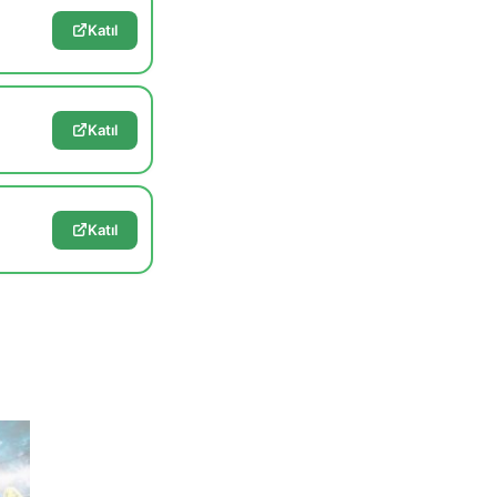
Katıl
Katıl
Katıl