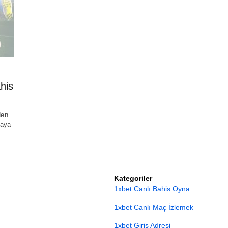
his
den
maya
Kategoriler
1xbet Canlı Bahis Oyna
1xbet Canlı Maç İzlemek
1xbet Giriş Adresi