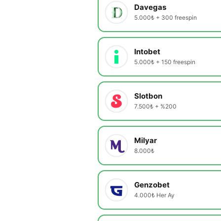
Davegas
5.000₺ + 300 freespin
Intobet
5.000₺ + 150 freespin
Slotbon
7.500₺ + %200
Milyar
8.000₺
Genzobet
4.000₺ Her Ay