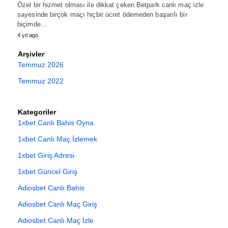
Özel bir hizmet olması ile dikkat çeken Betpark canlı maç izle
sayesinde birçok maçı hiçbir ücret ödemeden başarılı bir
biçimde…
4 yıl ago
Arşivler
Temmuz 2026
Temmuz 2022
Kategoriler
1xbet Canlı Bahis Oyna
1xbet Canlı Maç İzlemek
1xbet Giriş Adresi
1xbet Güncel Giriş
Adiosbet Canlı Bahis
Adiosbet Canlı Maç Giriş
Adiosbet Canlı Maç İzle