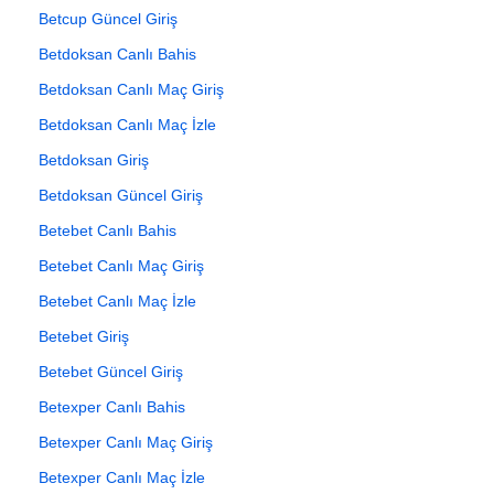
Betcup Güncel Giriş
Betdoksan Canlı Bahis
Betdoksan Canlı Maç Giriş
Betdoksan Canlı Maç İzle
Betdoksan Giriş
Betdoksan Güncel Giriş
Betebet Canlı Bahis
Betebet Canlı Maç Giriş
Betebet Canlı Maç İzle
Betebet Giriş
Betebet Güncel Giriş
Betexper Canlı Bahis
Betexper Canlı Maç Giriş
Betexper Canlı Maç İzle