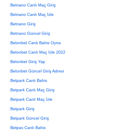
Betnano Canlı Maç Giriş
Betnano Canlı Maç İzle
Betnano Giriş
Betnano Güncel Giriş
Betonbet Canlı Bahis Oyna
Betonbet Canlı Maç İzle 2022
Betonbet Giriş Yap
Betonbet Güncel Giriş Adresi
Betpark Canlı Bahis
Betpark Canlı Maç Giriş
Betpark Canlı Maç İzle
Betpark Giriş
Betpark Güncel Giriş
Betpas Canlı Bahis