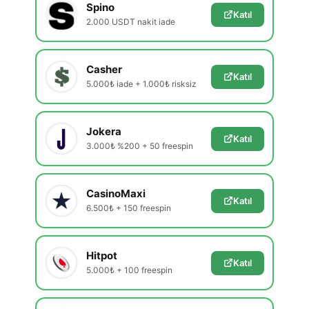
Spino
Katıl
2.000 USDT nakit iade
Casher
Katıl
5.000₺ iade + 1.000₺ risksiz
Jokera
Katıl
3.000₺ %200 + 50 freespin
CasinoMaxi
Katıl
6.500₺ + 150 freespin
Hitpot
Katıl
5.000₺ + 100 freespin