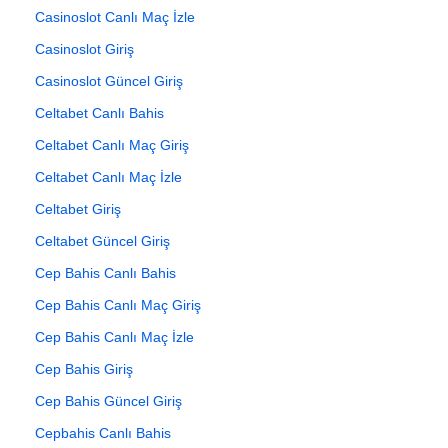
Casinoslot Canlı Maç İzle
Casinoslot Giriş
Casinoslot Güncel Giriş
Celtabet Canlı Bahis
Celtabet Canlı Maç Giriş
Celtabet Canlı Maç İzle
Celtabet Giriş
Celtabet Güncel Giriş
Cep Bahis Canlı Bahis
Cep Bahis Canlı Maç Giriş
Cep Bahis Canlı Maç İzle
Cep Bahis Giriş
Cep Bahis Güncel Giriş
Cepbahis Canlı Bahis