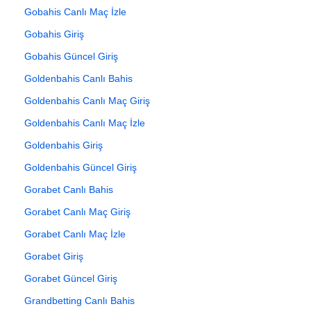
Gobahis Canlı Maç İzle
Gobahis Giriş
Gobahis Güncel Giriş
Goldenbahis Canlı Bahis
Goldenbahis Canlı Maç Giriş
Goldenbahis Canlı Maç İzle
Goldenbahis Giriş
Goldenbahis Güncel Giriş
Gorabet Canlı Bahis
Gorabet Canlı Maç Giriş
Gorabet Canlı Maç İzle
Gorabet Giriş
Gorabet Güncel Giriş
Grandbetting Canlı Bahis