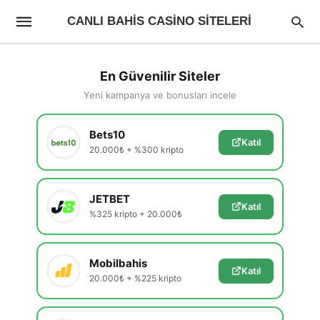
CANLI BAHIS CASINO SITELERI
En Güvenilir Siteler
Yeni kampanya ve bonusları incele
Bets10
Katıl
20.000₺ + %300 kripto
JETBET
Katıl
%325 kripto + 20.000₺
Mobilbahis
Katıl
20.000₺ + %225 kripto