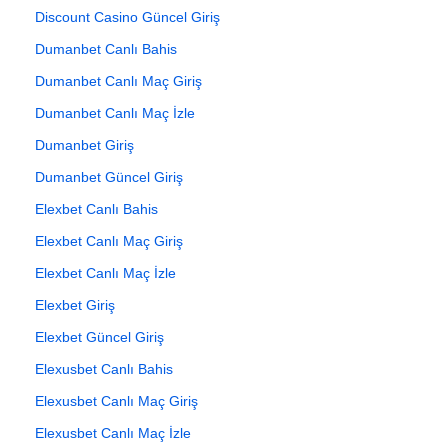
Discount Casino Güncel Giriş
Dumanbet Canlı Bahis
Dumanbet Canlı Maç Giriş
Dumanbet Canlı Maç İzle
Dumanbet Giriş
Dumanbet Güncel Giriş
Elexbet Canlı Bahis
Elexbet Canlı Maç Giriş
Elexbet Canlı Maç İzle
Elexbet Giriş
Elexbet Güncel Giriş
Elexusbet Canlı Bahis
Elexusbet Canlı Maç Giriş
Elexusbet Canlı Maç İzle