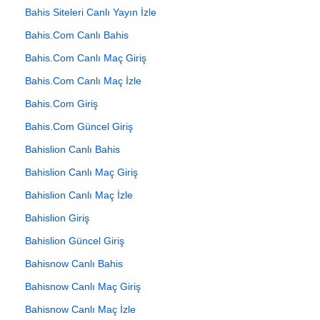
Bahis Siteleri Canlı Yayın İzle
Bahis.Com Canlı Bahis
Bahis.Com Canlı Maç Giriş
Bahis.Com Canlı Maç İzle
Bahis.Com Giriş
Bahis.Com Güncel Giriş
Bahislion Canlı Bahis
Bahislion Canlı Maç Giriş
Bahislion Canlı Maç İzle
Bahislion Giriş
Bahislion Güncel Giriş
Bahisnow Canlı Bahis
Bahisnow Canlı Maç Giriş
Bahisnow Canlı Maç İzle