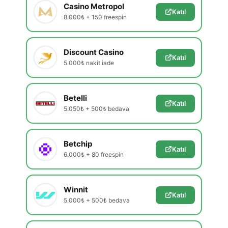
Casino Metropol
Katıl
8.000₺ + 150 freespin
Discount Casino
Katıl
5.000₺ nakit iade
Betelli
Katıl
5.050₺ + 500₺ bedava
Betchip
Katıl
6.000₺ + 80 freespin
Winnit
Katıl
5.000₺ + 500₺ bedava