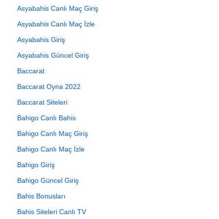
Asyabahis Canlı Maç Giriş
Asyabahis Canlı Maç İzle
Asyabahis Giriş
Asyabahis Güncel Giriş
Baccarat
Baccarat Oyna 2022
Baccarat Siteleri
Bahigo Canlı Bahis
Bahigo Canlı Maç Giriş
Bahigo Canlı Maç İzle
Bahigo Giriş
Bahigo Güncel Giriş
Bahis Bonusları
Bahis Siteleri Canlı TV