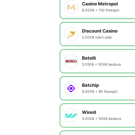
Casino Metropol
8.000₺ + 150 freespin
Discount Casino
5.000₺ nakit iade
Betelli
5.050₺ + 500₺ bedava
Betchip
6.000₺ + 80 freespin
Winnit
5.000₺ + 500₺ bedava