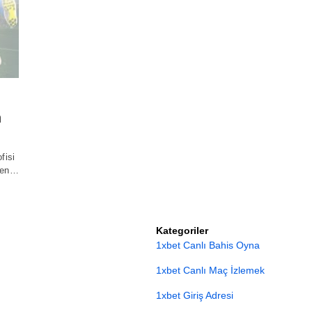
n
fisi
klen…
Kategoriler
1xbet Canlı Bahis Oyna
1xbet Canlı Maç İzlemek
1xbet Giriş Adresi