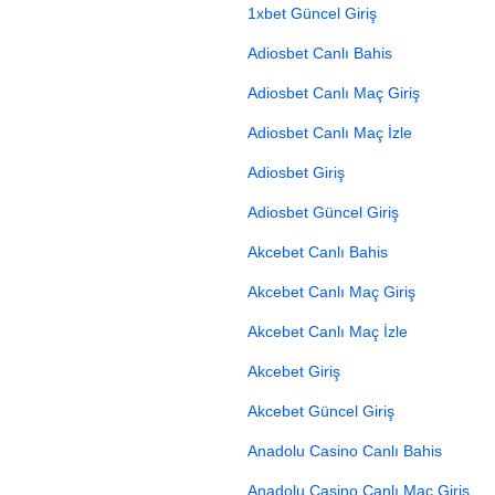
1xbet Güncel Giriş
Adiosbet Canlı Bahis
Adiosbet Canlı Maç Giriş
Adiosbet Canlı Maç İzle
Adiosbet Giriş
Adiosbet Güncel Giriş
Akcebet Canlı Bahis
Akcebet Canlı Maç Giriş
Akcebet Canlı Maç İzle
Akcebet Giriş
Akcebet Güncel Giriş
Anadolu Casino Canlı Bahis
Anadolu Casino Canlı Maç Giriş