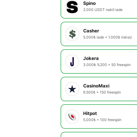
Spino
2.000 USDT nakit iade
Casher
5.000₺ iade + 1.000₺ risksiz
Jokera
3.000₺ %200 + 50 freespin
CasinoMaxi
6.500₺ + 150 freespin
Hitpot
5.000₺ + 100 freespin