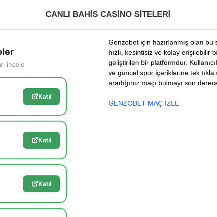
CANLI BAHIS CASINO SITELERI
Genzobet için hazırlanmış olan bu s
eler
hızlı, kesintisiz ve kolay erişilebil
geliştirilen bir platformdur. Kullanı
ı incele
ve güncel spor içeriklerine tek tıkla
aradığınız maçı bulmayı son derece 
Katıl
GENZOBET MAÇ İZLE
Katıl
Katıl