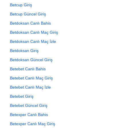
Betcup Giriş
Betcup Güncel Giriş
Betdoksan Canlı Bahis
Betdoksan Canlı Maç Giriş
Betdoksan Canlı Maç İzle
Betdoksan Giriş
Betdoksan Güncel Giriş
Betebet Canlı Bahis
Betebet Canlı Maç Giriş
Betebet Canlı Maç İzle
Betebet Giriş
Betebet Güncel Giriş
Betexper Canlı Bahis
Betexper Canlı Maç Giriş