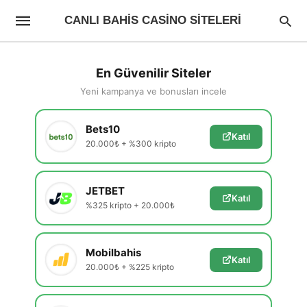
CANLI BAHIS CASINO SITELERI
En Güvenilir Siteler
Yeni kampanya ve bonusları incele
Bets10
Katıl
20.000₺ + %300 kripto
JETBET
Katıl
%325 kripto + 20.000₺
Mobilbahis
Katıl
20.000₺ + %225 kripto