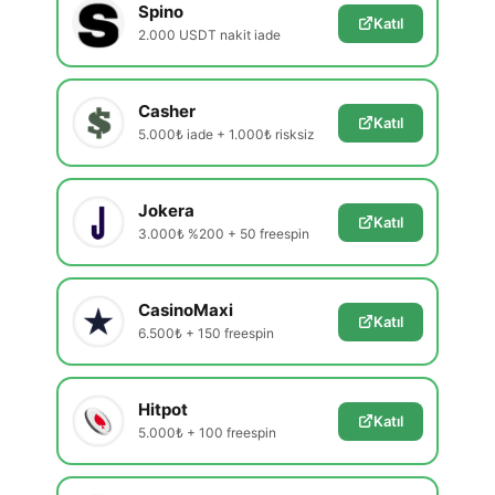
Spino
Katıl
2.000 USDT nakit iade
Casher
Katıl
5.000₺ iade + 1.000₺ risksiz
Jokera
Katıl
3.000₺ %200 + 50 freespin
CasinoMaxi
Katıl
6.500₺ + 150 freespin
Hitpot
Katıl
5.000₺ + 100 freespin