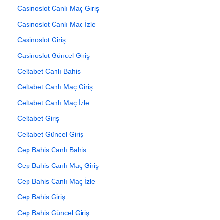
Casinoslot Canlı Maç Giriş
Casinoslot Canlı Maç İzle
Casinoslot Giriş
Casinoslot Güncel Giriş
Celtabet Canlı Bahis
Celtabet Canlı Maç Giriş
Celtabet Canlı Maç İzle
Celtabet Giriş
Celtabet Güncel Giriş
Cep Bahis Canlı Bahis
Cep Bahis Canlı Maç Giriş
Cep Bahis Canlı Maç İzle
Cep Bahis Giriş
Cep Bahis Güncel Giriş