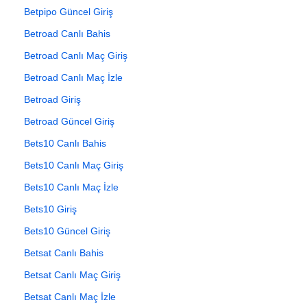
Betpipo Güncel Giriş
Betroad Canlı Bahis
Betroad Canlı Maç Giriş
Betroad Canlı Maç İzle
Betroad Giriş
Betroad Güncel Giriş
Bets10 Canlı Bahis
Bets10 Canlı Maç Giriş
Bets10 Canlı Maç İzle
Bets10 Giriş
Bets10 Güncel Giriş
Betsat Canlı Bahis
Betsat Canlı Maç Giriş
Betsat Canlı Maç İzle