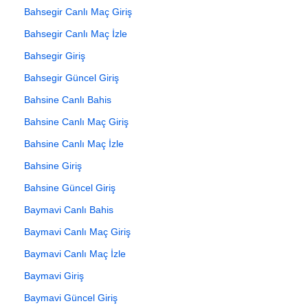
Bahsegir Canlı Maç Giriş
Bahsegir Canlı Maç İzle
Bahsegir Giriş
Bahsegir Güncel Giriş
Bahsine Canlı Bahis
Bahsine Canlı Maç Giriş
Bahsine Canlı Maç İzle
Bahsine Giriş
Bahsine Güncel Giriş
Baymavi Canlı Bahis
Baymavi Canlı Maç Giriş
Baymavi Canlı Maç İzle
Baymavi Giriş
Baymavi Güncel Giriş