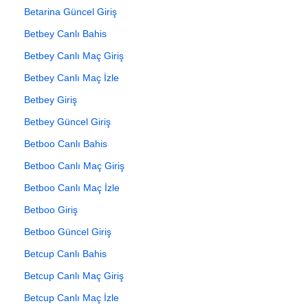
Betarina Güncel Giriş
Betbey Canlı Bahis
Betbey Canlı Maç Giriş
Betbey Canlı Maç İzle
Betbey Giriş
Betbey Güncel Giriş
Betboo Canlı Bahis
Betboo Canlı Maç Giriş
Betboo Canlı Maç İzle
Betboo Giriş
Betboo Güncel Giriş
Betcup Canlı Bahis
Betcup Canlı Maç Giriş
Betcup Canlı Maç İzle