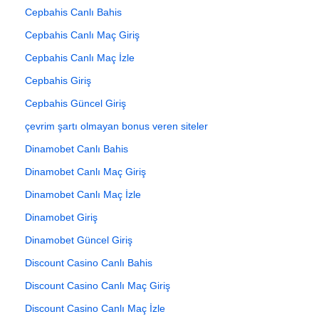
Cepbahis Canlı Bahis
Cepbahis Canlı Maç Giriş
Cepbahis Canlı Maç İzle
Cepbahis Giriş
Cepbahis Güncel Giriş
çevrim şartı olmayan bonus veren siteler
Dinamobet Canlı Bahis
Dinamobet Canlı Maç Giriş
Dinamobet Canlı Maç İzle
Dinamobet Giriş
Dinamobet Güncel Giriş
Discount Casino Canlı Bahis
Discount Casino Canlı Maç Giriş
Discount Casino Canlı Maç İzle