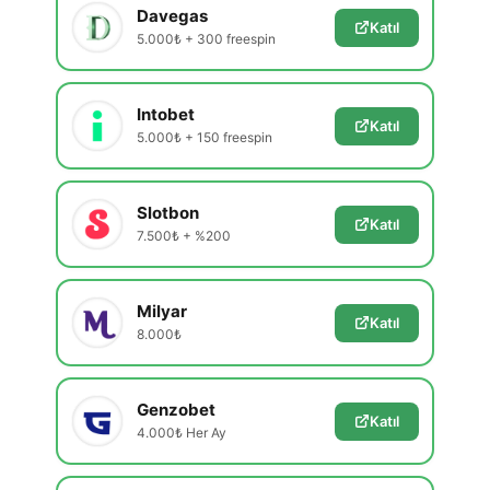
Davegas
Katıl
5.000₺ + 300 freespin
Intobet
Katıl
5.000₺ + 150 freespin
Slotbon
Katıl
7.500₺ + %200
Milyar
Katıl
8.000₺
Genzobet
Katıl
4.000₺ Her Ay