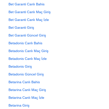
Bet Garanti Canlı Bahis
Bet Garanti Canlı Maç Giriş
Bet Garanti Canlı Maç İzle
Bet Garanti Giriş
Bet Garanti Güncel Giriş
Betadonis Canlı Bahis
Betadonis Canlı Maç Giriş
Betadonis Canlı Maç İzle
Betadonis Giriş
Betadonis Güncel Giriş
Betarina Canlı Bahis
Betarina Canlı Maç Giriş
Betarina Canlı Maç İzle
Betarina Giriş