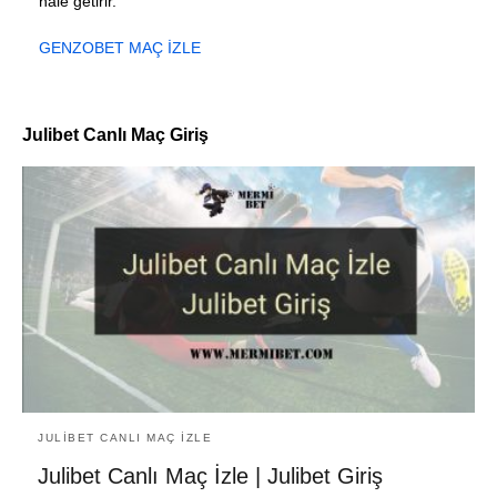
hâle getirir.
GENZOBET MAÇ İZLE
Julibet Canlı Maç Giriş
JULIBET CANLI MAÇ İZLE
Julibet Canlı Maç İzle | Julibet Giriş