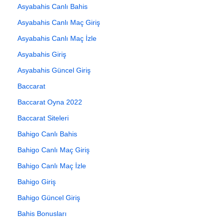
Asyabahis Canlı Bahis
Asyabahis Canlı Maç Giriş
Asyabahis Canlı Maç İzle
Asyabahis Giriş
Asyabahis Güncel Giriş
Baccarat
Baccarat Oyna 2022
Baccarat Siteleri
Bahigo Canlı Bahis
Bahigo Canlı Maç Giriş
Bahigo Canlı Maç İzle
Bahigo Giriş
Bahigo Güncel Giriş
Bahis Bonusları