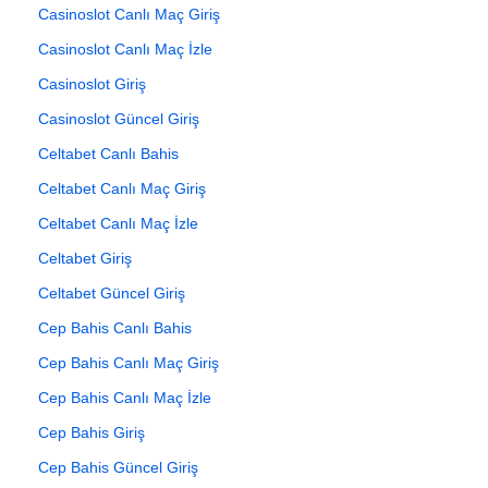
Casinoslot Canlı Maç Giriş
Casinoslot Canlı Maç İzle
Casinoslot Giriş
Casinoslot Güncel Giriş
Celtabet Canlı Bahis
Celtabet Canlı Maç Giriş
Celtabet Canlı Maç İzle
Celtabet Giriş
Celtabet Güncel Giriş
Cep Bahis Canlı Bahis
Cep Bahis Canlı Maç Giriş
Cep Bahis Canlı Maç İzle
Cep Bahis Giriş
Cep Bahis Güncel Giriş