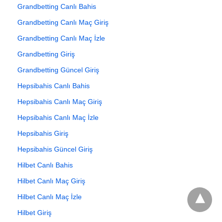
Grandbetting Canlı Bahis
Grandbetting Canlı Maç Giriş
Grandbetting Canlı Maç İzle
Grandbetting Giriş
Grandbetting Güncel Giriş
Hepsibahis Canlı Bahis
Hepsibahis Canlı Maç Giriş
Hepsibahis Canlı Maç İzle
Hepsibahis Giriş
Hepsibahis Güncel Giriş
Hilbet Canlı Bahis
Hilbet Canlı Maç Giriş
Hilbet Canlı Maç İzle
Hilbet Giriş