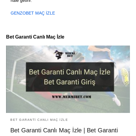
hâle getirir.
GENZOBET MAÇ İZLE
Bet Garanti Canlı Maç İzle
BET GARANTI CANLI MAÇ İZLE
Bet Garanti Canlı Maç İzle | Bet Garanti