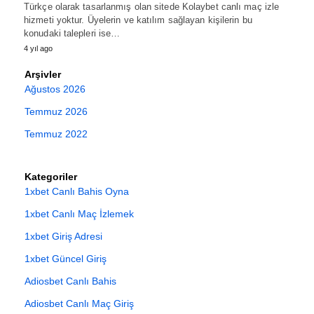
Türkçe olarak tasarlanmış olan sitede Kolaybet canlı maç izle
hizmeti yoktur. Üyelerin ve katılım sağlayan kişilerin bu
konudaki talepleri ise…
4 yıl ago
Arşivler
Ağustos 2026
Temmuz 2026
Temmuz 2022
Kategoriler
1xbet Canlı Bahis Oyna
1xbet Canlı Maç İzlemek
1xbet Giriş Adresi
1xbet Güncel Giriş
Adiosbet Canlı Bahis
Adiosbet Canlı Maç Giriş