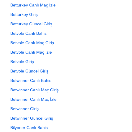
Betturkey Canlı Maç İzle
Betturkey Giriş
Betturkey Güncel Giriş
Betvole Canlı Bahis
Betvole Canlı Maç Giriş
Betvole Canlı Maç İzle
Betvole Giriş
Betvole Güncel Giriş
Betwinner Canlı Bahis
Betwinner Canlı Maç Giriş
Betwinner Canlı Maç İzle
Betwinner Giriş
Betwinner Güncel Giriş
Bilyoner Canlı Bahis