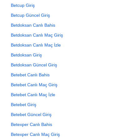
Betcup Giriş
Betcup Güncel Giriş
Betdoksan Canlı Bahis
Betdoksan Canlı Maç Giriş
Betdoksan Canlı Maç İzle
Betdoksan Giriş
Betdoksan Güncel Giriş
Betebet Canlı Bahis
Betebet Canlı Maç Giriş
Betebet Canlı Maç İzle
Betebet Giriş
Betebet Güncel Giriş
Betexper Canlı Bahis
Betexper Canlı Maç Giriş