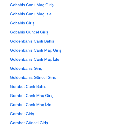
Gobahis Canlı Maç Giriş
Gobahis Canlı Maç İzle
Gobahis Giriş
Gobahis Güncel Giriş
Goldenbahis Canlı Bahis
Goldenbahis Canlı Maç Giriş
Goldenbahis Canlı Maç İzle
Goldenbahis Giriş
Goldenbahis Güncel Giriş
Gorabet Canlı Bahis
Gorabet Canlı Maç Giriş
Gorabet Canlı Maç İzle
Gorabet Giriş
Gorabet Güncel Giriş