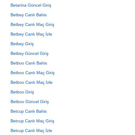
Betarina Güncel Giriş
Betbey Canlı Bahis
Betbey Canlı Maç Giriş
Betbey Canlı Maç İzle
Betbey Giriş
Betbey Güncel Giriş
Betboo Canlı Bahis
Betboo Canlı Maç Giriş
Betboo Canlı Maç İzle
Betboo Giriş
Betboo Güncel Giriş
Betcup Canlı Bahis
Betcup Canlı Maç Giriş
Betcup Canlı Maç İzle