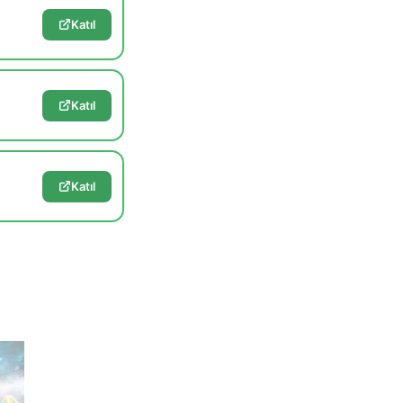
Katıl
Katıl
Katıl