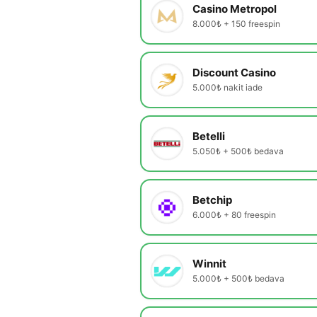
Casino Metropol
8.000₺ + 150 freespin
Discount Casino
5.000₺ nakit iade
Betelli
5.050₺ + 500₺ bedava
Betchip
6.000₺ + 80 freespin
Winnit
5.000₺ + 500₺ bedava