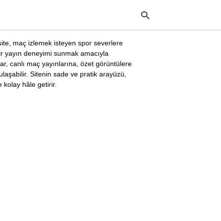
ite, maç izlemek isteyen spor severlere
ir bir yayın deneyimi sunmak amacıyla
cılar, canlı maç yayınlarına, özet görüntülere
 ulaşabilir. Sitenin sade ve pratik arayüzü,
Typ
kolay hâle getirir.
your
sea
que
and
hit
ente