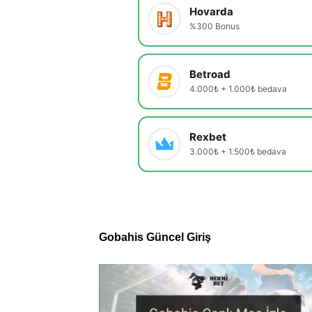
Hovarda
%300 Bonus
Betroad
4.000₺ + 1.000₺ bedava
Rexbet
3.000₺ + 1.500₺ bedava
Gobahis Güncel Giriş