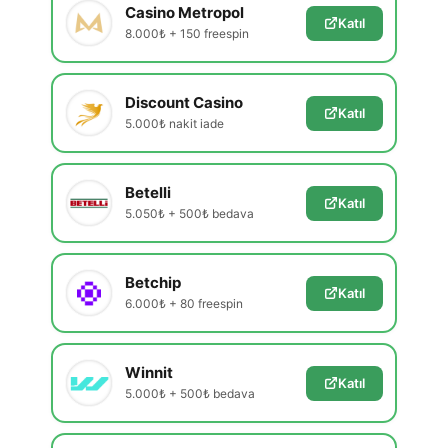
Casino Metropol
Katıl
8.000₺ + 150 freespin
Discount Casino
Katıl
5.000₺ nakit iade
Betelli
Katıl
5.050₺ + 500₺ bedava
Betchip
Katıl
6.000₺ + 80 freespin
Winnit
Katıl
5.000₺ + 500₺ bedava