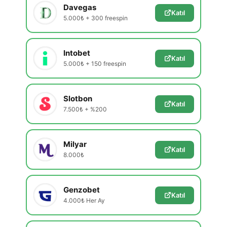
Davegas
Katıl
5.000₺ + 300 freespin
Intobet
Katıl
5.000₺ + 150 freespin
Slotbon
Katıl
7.500₺ + %200
Milyar
Katıl
8.000₺
Genzobet
Katıl
4.000₺ Her Ay