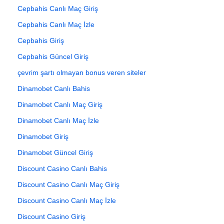
Cepbahis Canlı Maç Giriş
Cepbahis Canlı Maç İzle
Cepbahis Giriş
Cepbahis Güncel Giriş
çevrim şartı olmayan bonus veren siteler
Dinamobet Canlı Bahis
Dinamobet Canlı Maç Giriş
Dinamobet Canlı Maç İzle
Dinamobet Giriş
Dinamobet Güncel Giriş
Discount Casino Canlı Bahis
Discount Casino Canlı Maç Giriş
Discount Casino Canlı Maç İzle
Discount Casino Giriş