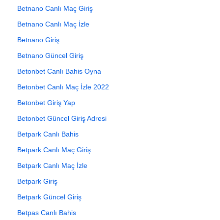
Betnano Canlı Maç Giriş
Betnano Canlı Maç İzle
Betnano Giriş
Betnano Güncel Giriş
Betonbet Canlı Bahis Oyna
Betonbet Canlı Maç İzle 2022
Betonbet Giriş Yap
Betonbet Güncel Giriş Adresi
Betpark Canlı Bahis
Betpark Canlı Maç Giriş
Betpark Canlı Maç İzle
Betpark Giriş
Betpark Güncel Giriş
Betpas Canlı Bahis