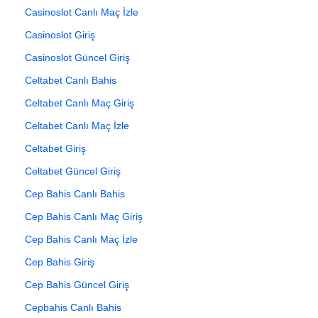
Casinoslot Canlı Maç İzle
Casinoslot Giriş
Casinoslot Güncel Giriş
Celtabet Canlı Bahis
Celtabet Canlı Maç Giriş
Celtabet Canlı Maç İzle
Celtabet Giriş
Celtabet Güncel Giriş
Cep Bahis Canlı Bahis
Cep Bahis Canlı Maç Giriş
Cep Bahis Canlı Maç İzle
Cep Bahis Giriş
Cep Bahis Güncel Giriş
Cepbahis Canlı Bahis