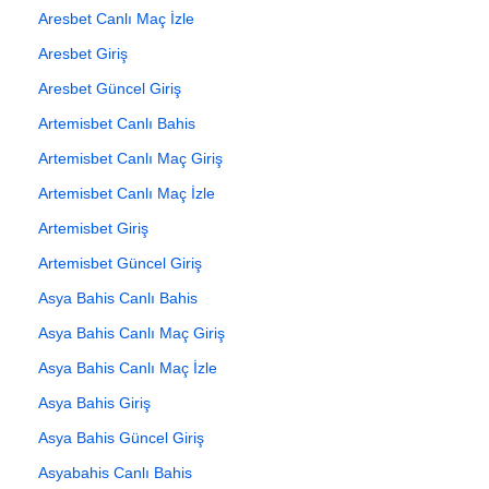
Aresbet Canlı Maç İzle
Aresbet Giriş
Aresbet Güncel Giriş
Artemisbet Canlı Bahis
Artemisbet Canlı Maç Giriş
Artemisbet Canlı Maç İzle
Artemisbet Giriş
Artemisbet Güncel Giriş
Asya Bahis Canlı Bahis
Asya Bahis Canlı Maç Giriş
Asya Bahis Canlı Maç İzle
Asya Bahis Giriş
Asya Bahis Güncel Giriş
Asyabahis Canlı Bahis