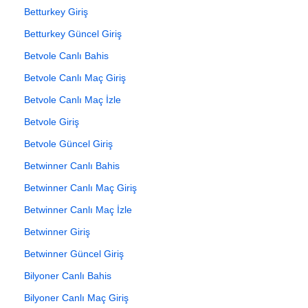
Betturkey Giriş
Betturkey Güncel Giriş
Betvole Canlı Bahis
Betvole Canlı Maç Giriş
Betvole Canlı Maç İzle
Betvole Giriş
Betvole Güncel Giriş
Betwinner Canlı Bahis
Betwinner Canlı Maç Giriş
Betwinner Canlı Maç İzle
Betwinner Giriş
Betwinner Güncel Giriş
Bilyoner Canlı Bahis
Bilyoner Canlı Maç Giriş