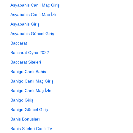
Asyabahis Canlı Maç Giriş
Asyabahis Canlı Maç İzle
Asyabahis Giriş
Asyabahis Güncel Giriş
Baccarat
Baccarat Oyna 2022
Baccarat Siteleri
Bahigo Canlı Bahis
Bahigo Canlı Maç Giriş
Bahigo Canlı Maç İzle
Bahigo Giriş
Bahigo Güncel Giriş
Bahis Bonusları
Bahis Siteleri Canlı TV