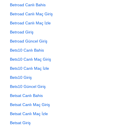
Betroad Canlı Bahis
Betroad Canlı Maç Giriş
Betroad Canlı Maç İzle
Betroad Giriş
Betroad Güncel Giriş
Bets10 Canlı Bahis
Bets10 Canlı Maç Giriş
Bets10 Canlı Maç İzle
Bets10 Giriş
Bets10 Güncel Giriş
Betsat Canlı Bahis
Betsat Canlı Maç Giriş
Betsat Canlı Maç İzle
Betsat Giriş