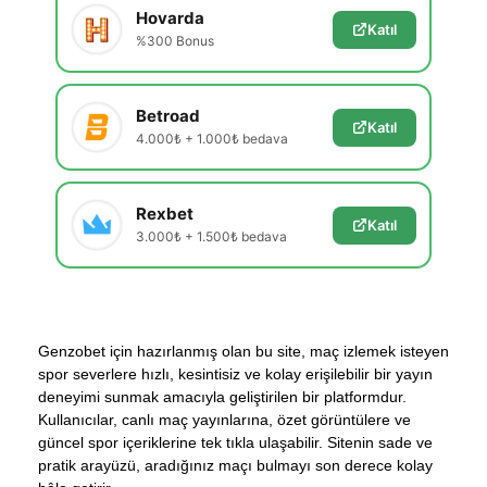
Hovarda
Katıl
%300 Bonus
Betroad
Katıl
4.000₺ + 1.000₺ bedava
Rexbet
Katıl
3.000₺ + 1.500₺ bedava
Genzobet için hazırlanmış olan bu site, maç izlemek isteyen
spor severlere hızlı, kesintisiz ve kolay erişilebilir bir yayın
deneyimi sunmak amacıyla geliştirilen bir platformdur.
Kullanıcılar, canlı maç yayınlarına, özet görüntülere ve
güncel spor içeriklerine tek tıkla ulaşabilir. Sitenin sade ve
pratik arayüzü, aradığınız maçı bulmayı son derece kolay