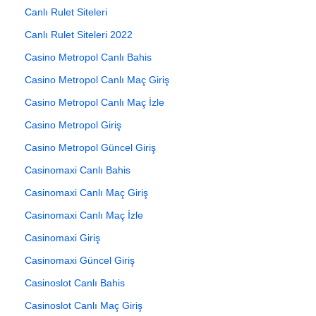
Canlı Rulet Siteleri
Canlı Rulet Siteleri 2022
Casino Metropol Canlı Bahis
Casino Metropol Canlı Maç Giriş
Casino Metropol Canlı Maç İzle
Casino Metropol Giriş
Casino Metropol Güncel Giriş
Casinomaxi Canlı Bahis
Casinomaxi Canlı Maç Giriş
Casinomaxi Canlı Maç İzle
Casinomaxi Giriş
Casinomaxi Güncel Giriş
Casinoslot Canlı Bahis
Casinoslot Canlı Maç Giriş