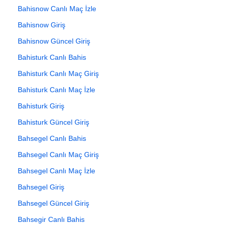
Bahisnow Canlı Maç İzle
Bahisnow Giriş
Bahisnow Güncel Giriş
Bahisturk Canlı Bahis
Bahisturk Canlı Maç Giriş
Bahisturk Canlı Maç İzle
Bahisturk Giriş
Bahisturk Güncel Giriş
Bahsegel Canlı Bahis
Bahsegel Canlı Maç Giriş
Bahsegel Canlı Maç İzle
Bahsegel Giriş
Bahsegel Güncel Giriş
Bahsegir Canlı Bahis