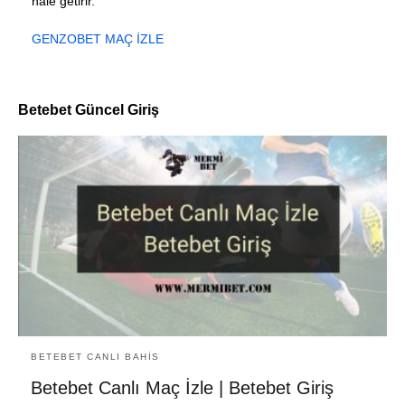
hâle getirir.
GENZOBET MAÇ İZLE
Betebet Güncel Giriş
BETEBET CANLI BAHIS
Betebet Canlı Maç İzle | Betebet Giriş