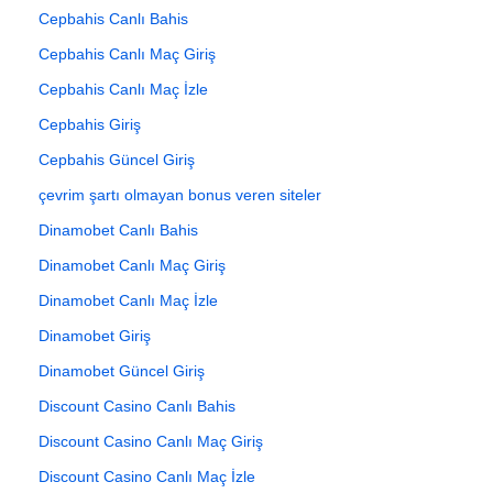
Cepbahis Canlı Bahis
Cepbahis Canlı Maç Giriş
Cepbahis Canlı Maç İzle
Cepbahis Giriş
Cepbahis Güncel Giriş
çevrim şartı olmayan bonus veren siteler
Dinamobet Canlı Bahis
Dinamobet Canlı Maç Giriş
Dinamobet Canlı Maç İzle
Dinamobet Giriş
Dinamobet Güncel Giriş
Discount Casino Canlı Bahis
Discount Casino Canlı Maç Giriş
Discount Casino Canlı Maç İzle