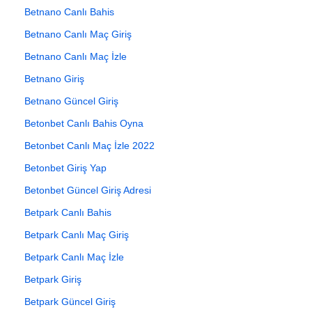
Betnano Canlı Bahis
Betnano Canlı Maç Giriş
Betnano Canlı Maç İzle
Betnano Giriş
Betnano Güncel Giriş
Betonbet Canlı Bahis Oyna
Betonbet Canlı Maç İzle 2022
Betonbet Giriş Yap
Betonbet Güncel Giriş Adresi
Betpark Canlı Bahis
Betpark Canlı Maç Giriş
Betpark Canlı Maç İzle
Betpark Giriş
Betpark Güncel Giriş