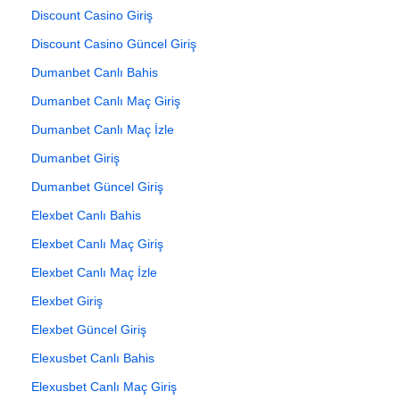
Discount Casino Giriş
Discount Casino Güncel Giriş
Dumanbet Canlı Bahis
Dumanbet Canlı Maç Giriş
Dumanbet Canlı Maç İzle
Dumanbet Giriş
Dumanbet Güncel Giriş
Elexbet Canlı Bahis
Elexbet Canlı Maç Giriş
Elexbet Canlı Maç İzle
Elexbet Giriş
Elexbet Güncel Giriş
Elexusbet Canlı Bahis
Elexusbet Canlı Maç Giriş