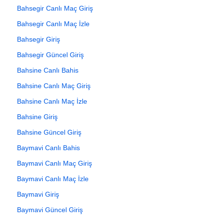
Bahsegir Canlı Maç Giriş
Bahsegir Canlı Maç İzle
Bahsegir Giriş
Bahsegir Güncel Giriş
Bahsine Canlı Bahis
Bahsine Canlı Maç Giriş
Bahsine Canlı Maç İzle
Bahsine Giriş
Bahsine Güncel Giriş
Baymavi Canlı Bahis
Baymavi Canlı Maç Giriş
Baymavi Canlı Maç İzle
Baymavi Giriş
Baymavi Güncel Giriş