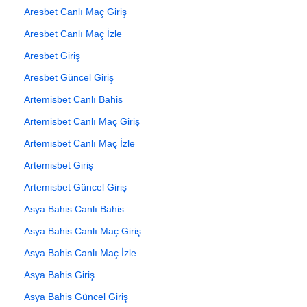
Aresbet Canlı Maç Giriş
Aresbet Canlı Maç İzle
Aresbet Giriş
Aresbet Güncel Giriş
Artemisbet Canlı Bahis
Artemisbet Canlı Maç Giriş
Artemisbet Canlı Maç İzle
Artemisbet Giriş
Artemisbet Güncel Giriş
Asya Bahis Canlı Bahis
Asya Bahis Canlı Maç Giriş
Asya Bahis Canlı Maç İzle
Asya Bahis Giriş
Asya Bahis Güncel Giriş