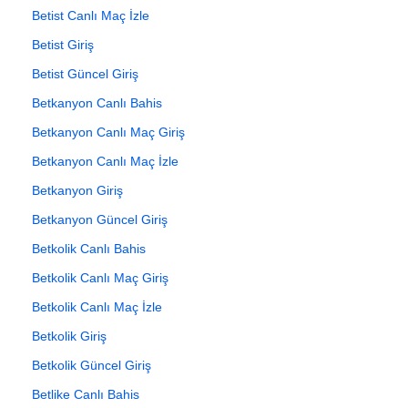
Betist Canlı Maç İzle
Betist Giriş
Betist Güncel Giriş
Betkanyon Canlı Bahis
Betkanyon Canlı Maç Giriş
Betkanyon Canlı Maç İzle
Betkanyon Giriş
Betkanyon Güncel Giriş
Betkolik Canlı Bahis
Betkolik Canlı Maç Giriş
Betkolik Canlı Maç İzle
Betkolik Giriş
Betkolik Güncel Giriş
Betlike Canlı Bahis