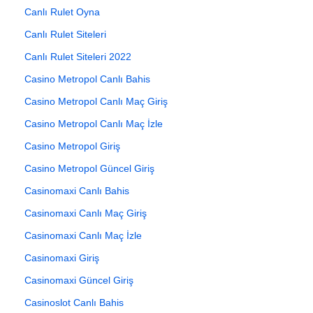
Canlı Rulet Oyna
Canlı Rulet Siteleri
Canlı Rulet Siteleri 2022
Casino Metropol Canlı Bahis
Casino Metropol Canlı Maç Giriş
Casino Metropol Canlı Maç İzle
Casino Metropol Giriş
Casino Metropol Güncel Giriş
Casinomaxi Canlı Bahis
Casinomaxi Canlı Maç Giriş
Casinomaxi Canlı Maç İzle
Casinomaxi Giriş
Casinomaxi Güncel Giriş
Casinoslot Canlı Bahis