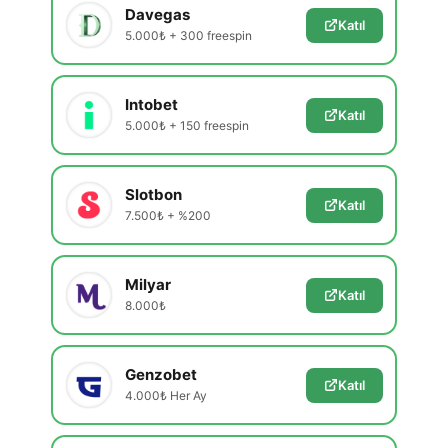
Davegas
Katıl
5.000₺ + 300 freespin
Intobet
Katıl
5.000₺ + 150 freespin
Slotbon
Katıl
7.500₺ + %200
Milyar
Katıl
8.000₺
Genzobet
Katıl
4.000₺ Her Ay