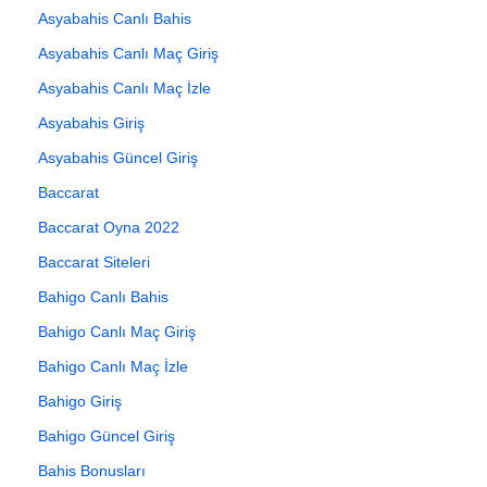
Asyabahis Canlı Bahis
Asyabahis Canlı Maç Giriş
Asyabahis Canlı Maç İzle
Asyabahis Giriş
Asyabahis Güncel Giriş
Baccarat
Baccarat Oyna 2022
Baccarat Siteleri
Bahigo Canlı Bahis
Bahigo Canlı Maç Giriş
Bahigo Canlı Maç İzle
Bahigo Giriş
Bahigo Güncel Giriş
Bahis Bonusları