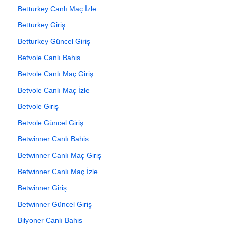
Betturkey Canlı Maç İzle
Betturkey Giriş
Betturkey Güncel Giriş
Betvole Canlı Bahis
Betvole Canlı Maç Giriş
Betvole Canlı Maç İzle
Betvole Giriş
Betvole Güncel Giriş
Betwinner Canlı Bahis
Betwinner Canlı Maç Giriş
Betwinner Canlı Maç İzle
Betwinner Giriş
Betwinner Güncel Giriş
Bilyoner Canlı Bahis