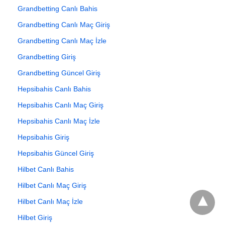
Grandbetting Canlı Bahis
Grandbetting Canlı Maç Giriş
Grandbetting Canlı Maç İzle
Grandbetting Giriş
Grandbetting Güncel Giriş
Hepsibahis Canlı Bahis
Hepsibahis Canlı Maç Giriş
Hepsibahis Canlı Maç İzle
Hepsibahis Giriş
Hepsibahis Güncel Giriş
Hilbet Canlı Bahis
Hilbet Canlı Maç Giriş
Hilbet Canlı Maç İzle
Hilbet Giriş