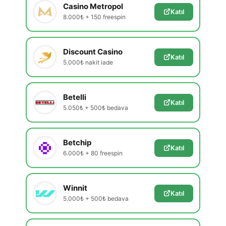
Casino Metropol
Katıl
8.000₺ + 150 freespin
Discount Casino
Katıl
5.000₺ nakit iade
Betelli
Katıl
5.050₺ + 500₺ bedava
Betchip
Katıl
6.000₺ + 80 freespin
Winnit
Katıl
5.000₺ + 500₺ bedava