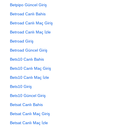
Betpipo Güncel Giriş
Betroad Canlı Bahis
Betroad Canlı Maç Giriş
Betroad Canlı Maç İzle
Betroad Giriş
Betroad Güncel Giriş
Bets10 Canlı Bahis
Bets10 Canlı Maç Giriş
Bets10 Canlı Maç İzle
Bets10 Giriş
Bets10 Güncel Giriş
Betsat Canlı Bahis
Betsat Canlı Maç Giriş
Betsat Canlı Maç İzle