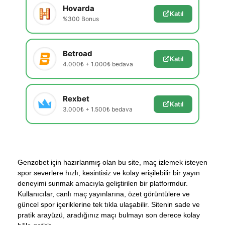
Hovarda
Katıl
%300 Bonus
Betroad
Katıl
4.000₺ + 1.000₺ bedava
Rexbet
Katıl
3.000₺ + 1.500₺ bedava
Genzobet için hazırlanmış olan bu site, maç izlemek isteyen
spor severlere hızlı, kesintisiz ve kolay erişilebilir bir yayın
deneyimi sunmak amacıyla geliştirilen bir platformdur.
Kullanıcılar, canlı maç yayınlarına, özet görüntülere ve
güncel spor içeriklerine tek tıkla ulaşabilir. Sitenin sade ve
pratik arayüzü, aradığınız maçı bulmayı son derece kolay