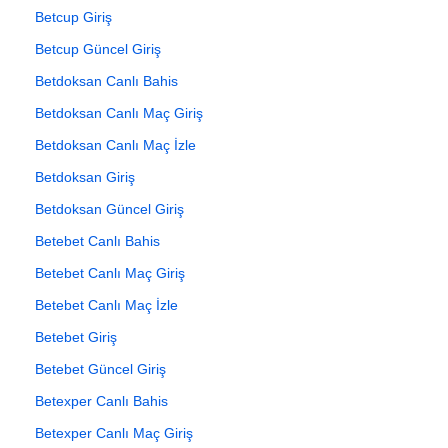
Betcup Giriş
Betcup Güncel Giriş
Betdoksan Canlı Bahis
Betdoksan Canlı Maç Giriş
Betdoksan Canlı Maç İzle
Betdoksan Giriş
Betdoksan Güncel Giriş
Betebet Canlı Bahis
Betebet Canlı Maç Giriş
Betebet Canlı Maç İzle
Betebet Giriş
Betebet Güncel Giriş
Betexper Canlı Bahis
Betexper Canlı Maç Giriş