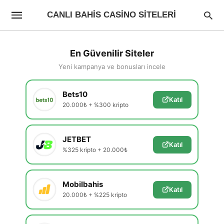
CANLI BAHIS CASINO SITELERI
En Güvenilir Siteler
Yeni kampanya ve bonusları incele
Bets10
Katıl
20.000₺ + %300 kripto
JETBET
Katıl
%325 kripto + 20.000₺
Mobilbahis
Katıl
20.000₺ + %225 kripto