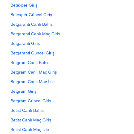
Betexper Giriş
Betexper Güncel Giriş
Betgaranti Canlı Bahis
Betgaranti Canlı Maç Giriş
Betgaranti Giriş
Betgaranti Güncel Giriş
Betgram Canlı Bahis
Betgram Canlı Maç Giriş
Betgram Canlı Maç İzle
Betgram Giriş
Betgram Güncel Giriş
Betist Canlı Bahis
Betist Canlı Maç Giriş
Betist Canlı Maç İzle