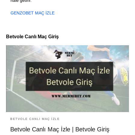
hâle getirir.
GENZOBET MAÇ İZLE
Betvole Canlı Maç Giriş
BETVOLE CANLI MAÇ İZLE
Betvole Canlı Maç İzle | Betvole Giriş