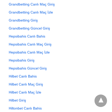
Grandbetting Canlı Maç Giriş
Grandbetting Canlı Maç İzle
Grandbetting Giriş
Grandbetting Güncel Giriş
Hepsibahis Canlı Bahis
Hepsibahis Canlı Maç Giriş
Hepsibahis Canlı Maç İzle
Hepsibahis Giriş
Hepsibahis Güncel Giriş
Hilbet Canlı Bahis
Hilbet Canlı Maç Giriş
Hilbet Canlı Maç İzle
Hilbet Giriş
Hiltonbet Canlı Bahis