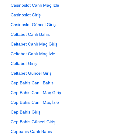
Casinoslot Canlı Maç İzle
Casinoslot Giriş
Casinoslot Güncel Giriş
Celtabet Canlı Bahis
Celtabet Canlı Maç Giriş
Celtabet Canlı Maç İzle
Celtabet Giriş
Celtabet Güncel Giriş
Cep Bahis Canlı Bahis
Cep Bahis Canlı Maç Giriş
Cep Bahis Canlı Maç İzle
Cep Bahis Giriş
Cep Bahis Güncel Giriş
Cepbahis Canlı Bahis