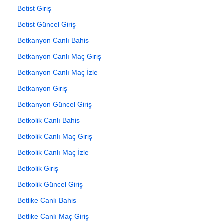
Betist Giriş
Betist Güncel Giriş
Betkanyon Canlı Bahis
Betkanyon Canlı Maç Giriş
Betkanyon Canlı Maç İzle
Betkanyon Giriş
Betkanyon Güncel Giriş
Betkolik Canlı Bahis
Betkolik Canlı Maç Giriş
Betkolik Canlı Maç İzle
Betkolik Giriş
Betkolik Güncel Giriş
Betlike Canlı Bahis
Betlike Canlı Maç Giriş