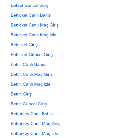
Betsat Güncel Giriş
Betticket Canlı Bahis
Betticket Canlı Maç Giriş
Betticket Canlı Maç İzle
Betticket Giriş
Betticket Güncel Giriş
Bettilt Canlı Bahis
Bettilt Canlı Maç Giriş
Bettilt Canlı Maç İzle
Bettilt Giriş
Bettilt Güncel Giriş
Betturkey Canlı Bahis
Betturkey Canlı Maç Giriş
Betturkey Canlı Maç İzle