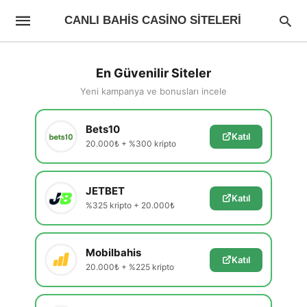
CANLI BAHIS CASINO SITELERI
En Güvenilir Siteler
Yeni kampanya ve bonusları incele
Bets10
Katıl
20.000₺ + %300 kripto
JETBET
Katıl
%325 kripto + 20.000₺
Mobilbahis
Katıl
20.000₺ + %225 kripto