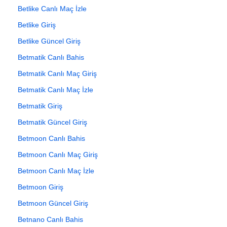
Betlike Canlı Maç İzle
Betlike Giriş
Betlike Güncel Giriş
Betmatik Canlı Bahis
Betmatik Canlı Maç Giriş
Betmatik Canlı Maç İzle
Betmatik Giriş
Betmatik Güncel Giriş
Betmoon Canlı Bahis
Betmoon Canlı Maç Giriş
Betmoon Canlı Maç İzle
Betmoon Giriş
Betmoon Güncel Giriş
Betnano Canlı Bahis