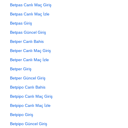
Betpas Canlı Maç Giriş
Betpas Canlı Maç İzle
Betpas Giriş
Betpas Güncel Giriş
Betper Canlı Bahis
Betper Canlı Maç Giriş
Betper Canlı Maç İzle
Betper Giriş
Betper Güncel Giriş
Betpipo Canlı Bahis
Betpipo Canlı Maç Giriş
Betpipo Canlı Maç İzle
Betpipo Giriş
Betpipo Güncel Giriş