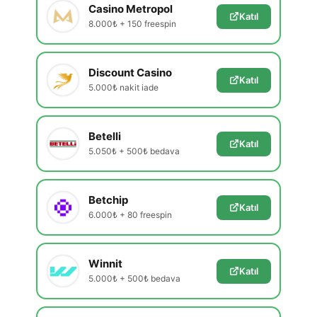
Casino Metropol
Katıl
8.000₺ + 150 freespin
Discount Casino
Katıl
5.000₺ nakit iade
Betelli
Katıl
5.050₺ + 500₺ bedava
Betchip
Katıl
6.000₺ + 80 freespin
Winnit
Katıl
5.000₺ + 500₺ bedava