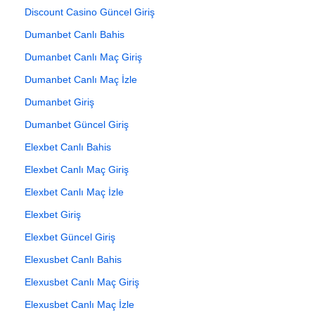
Discount Casino Güncel Giriş
Dumanbet Canlı Bahis
Dumanbet Canlı Maç Giriş
Dumanbet Canlı Maç İzle
Dumanbet Giriş
Dumanbet Güncel Giriş
Elexbet Canlı Bahis
Elexbet Canlı Maç Giriş
Elexbet Canlı Maç İzle
Elexbet Giriş
Elexbet Güncel Giriş
Elexusbet Canlı Bahis
Elexusbet Canlı Maç Giriş
Elexusbet Canlı Maç İzle