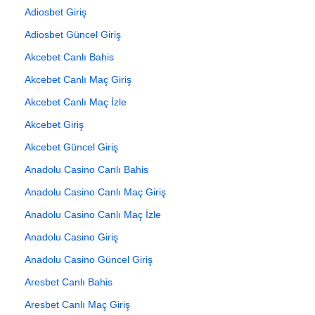
Adiosbet Giriş
Adiosbet Güncel Giriş
Akcebet Canlı Bahis
Akcebet Canlı Maç Giriş
Akcebet Canlı Maç İzle
Akcebet Giriş
Akcebet Güncel Giriş
Anadolu Casino Canlı Bahis
Anadolu Casino Canlı Maç Giriş
Anadolu Casino Canlı Maç İzle
Anadolu Casino Giriş
Anadolu Casino Güncel Giriş
Aresbet Canlı Bahis
Aresbet Canlı Maç Giriş