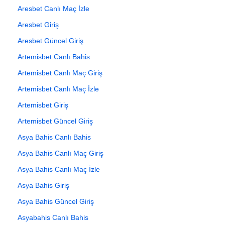
Aresbet Canlı Maç İzle
Aresbet Giriş
Aresbet Güncel Giriş
Artemisbet Canlı Bahis
Artemisbet Canlı Maç Giriş
Artemisbet Canlı Maç İzle
Artemisbet Giriş
Artemisbet Güncel Giriş
Asya Bahis Canlı Bahis
Asya Bahis Canlı Maç Giriş
Asya Bahis Canlı Maç İzle
Asya Bahis Giriş
Asya Bahis Güncel Giriş
Asyabahis Canlı Bahis