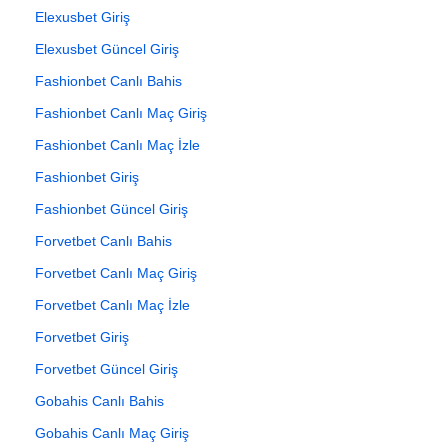
Elexusbet Giriş
Elexusbet Güncel Giriş
Fashionbet Canlı Bahis
Fashionbet Canlı Maç Giriş
Fashionbet Canlı Maç İzle
Fashionbet Giriş
Fashionbet Güncel Giriş
Forvetbet Canlı Bahis
Forvetbet Canlı Maç Giriş
Forvetbet Canlı Maç İzle
Forvetbet Giriş
Forvetbet Güncel Giriş
Gobahis Canlı Bahis
Gobahis Canlı Maç Giriş