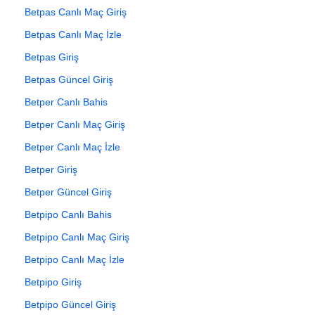
Betpas Canlı Maç Giriş
Betpas Canlı Maç İzle
Betpas Giriş
Betpas Güncel Giriş
Betper Canlı Bahis
Betper Canlı Maç Giriş
Betper Canlı Maç İzle
Betper Giriş
Betper Güncel Giriş
Betpipo Canlı Bahis
Betpipo Canlı Maç Giriş
Betpipo Canlı Maç İzle
Betpipo Giriş
Betpipo Güncel Giriş