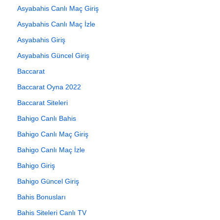
Asyabahis Canlı Maç Giriş
Asyabahis Canlı Maç İzle
Asyabahis Giriş
Asyabahis Güncel Giriş
Baccarat
Baccarat Oyna 2022
Baccarat Siteleri
Bahigo Canlı Bahis
Bahigo Canlı Maç Giriş
Bahigo Canlı Maç İzle
Bahigo Giriş
Bahigo Güncel Giriş
Bahis Bonusları
Bahis Siteleri Canlı TV