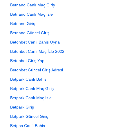
Betnano Canlı Maç Giriş
Betnano Canlı Maç İzle
Betnano Giriş
Betnano Güncel Giriş
Betonbet Canlı Bahis Oyna
Betonbet Canlı Maç İzle 2022
Betonbet Giriş Yap
Betonbet Güncel Giriş Adresi
Betpark Canlı Bahis
Betpark Canlı Maç Giriş
Betpark Canlı Maç İzle
Betpark Giriş
Betpark Güncel Giriş
Betpas Canlı Bahis