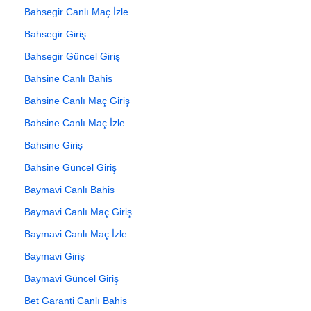
Bahsegir Canlı Maç İzle
Bahsegir Giriş
Bahsegir Güncel Giriş
Bahsine Canlı Bahis
Bahsine Canlı Maç Giriş
Bahsine Canlı Maç İzle
Bahsine Giriş
Bahsine Güncel Giriş
Baymavi Canlı Bahis
Baymavi Canlı Maç Giriş
Baymavi Canlı Maç İzle
Baymavi Giriş
Baymavi Güncel Giriş
Bet Garanti Canlı Bahis