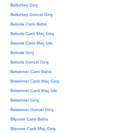
Betturkey Giriş
Betturkey Güncel Giriş
Betvole Canlı Bahis
Betvole Canlı Maç Giriş
Betvole Canlı Maç İzle
Betvole Giriş
Betvole Güncel Giriş
Betwinner Canlı Bahis
Betwinner Canlı Maç Giriş
Betwinner Canlı Maç İzle
Betwinner Giriş
Betwinner Güncel Giriş
Bilyoner Canlı Bahis
Bilyoner Canlı Maç Giriş