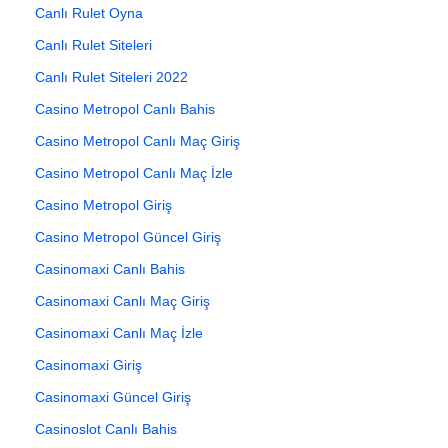
Canlı Rulet Oyna
Canlı Rulet Siteleri
Canlı Rulet Siteleri 2022
Casino Metropol Canlı Bahis
Casino Metropol Canlı Maç Giriş
Casino Metropol Canlı Maç İzle
Casino Metropol Giriş
Casino Metropol Güncel Giriş
Casinomaxi Canlı Bahis
Casinomaxi Canlı Maç Giriş
Casinomaxi Canlı Maç İzle
Casinomaxi Giriş
Casinomaxi Güncel Giriş
Casinoslot Canlı Bahis