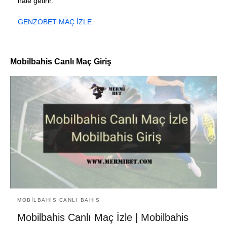
hâle getirir.
GENZOBET MAÇ İZLE
Mobilbahis Canlı Maç Giriş
MOBILBAHIS CANLI BAHIS
Mobilbahis Canlı Maç İzle | Mobilbahis