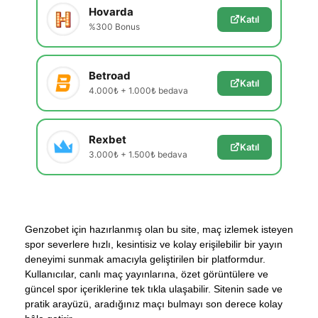
Hovarda
Katıl
%300 Bonus
Betroad
Katıl
4.000₺ + 1.000₺ bedava
Rexbet
Katıl
3.000₺ + 1.500₺ bedava
Genzobet için hazırlanmış olan bu site, maç izlemek isteyen
spor severlere hızlı, kesintisiz ve kolay erişilebilir bir yayın
deneyimi sunmak amacıyla geliştirilen bir platformdur.
Kullanıcılar, canlı maç yayınlarına, özet görüntülere ve
güncel spor içeriklerine tek tıkla ulaşabilir. Sitenin sade ve
pratik arayüzü, aradığınız maçı bulmayı son derece kolay