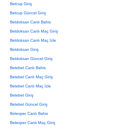
Betcup Giriş
Betcup Güncel Giriş
Betdoksan Canlı Bahis
Betdoksan Canlı Maç Giriş
Betdoksan Canlı Maç İzle
Betdoksan Giriş
Betdoksan Güncel Giriş
Betebet Canlı Bahis
Betebet Canlı Maç Giriş
Betebet Canlı Maç İzle
Betebet Giriş
Betebet Güncel Giriş
Betexper Canlı Bahis
Betexper Canlı Maç Giriş