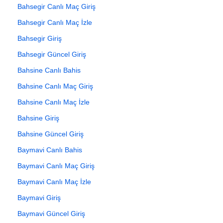
Bahsegir Canlı Maç Giriş
Bahsegir Canlı Maç İzle
Bahsegir Giriş
Bahsegir Güncel Giriş
Bahsine Canlı Bahis
Bahsine Canlı Maç Giriş
Bahsine Canlı Maç İzle
Bahsine Giriş
Bahsine Güncel Giriş
Baymavi Canlı Bahis
Baymavi Canlı Maç Giriş
Baymavi Canlı Maç İzle
Baymavi Giriş
Baymavi Güncel Giriş