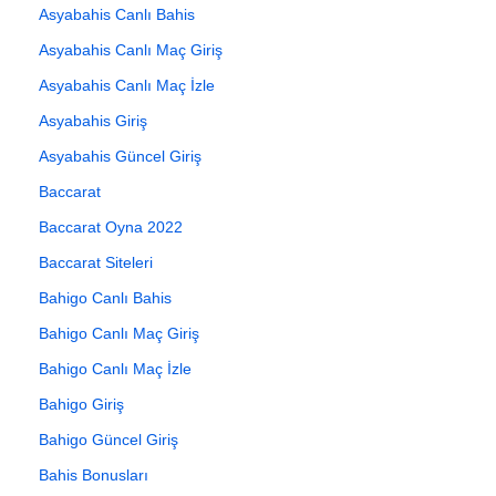
Asyabahis Canlı Bahis
Asyabahis Canlı Maç Giriş
Asyabahis Canlı Maç İzle
Asyabahis Giriş
Asyabahis Güncel Giriş
Baccarat
Baccarat Oyna 2022
Baccarat Siteleri
Bahigo Canlı Bahis
Bahigo Canlı Maç Giriş
Bahigo Canlı Maç İzle
Bahigo Giriş
Bahigo Güncel Giriş
Bahis Bonusları