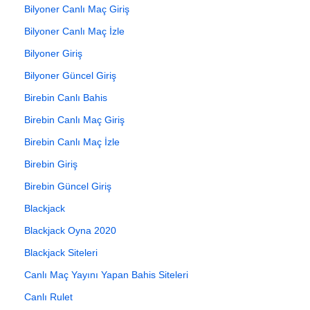
Bilyoner Canlı Maç Giriş
Bilyoner Canlı Maç İzle
Bilyoner Giriş
Bilyoner Güncel Giriş
Birebin Canlı Bahis
Birebin Canlı Maç Giriş
Birebin Canlı Maç İzle
Birebin Giriş
Birebin Güncel Giriş
Blackjack
Blackjack Oyna 2020
Blackjack Siteleri
Canlı Maç Yayını Yapan Bahis Siteleri
Canlı Rulet