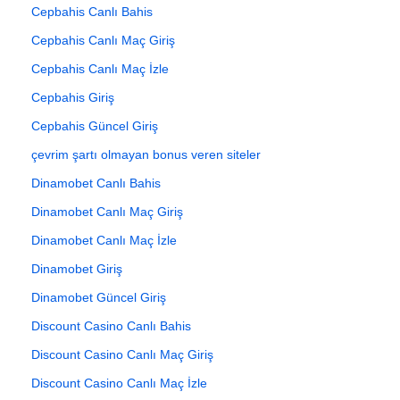
Cepbahis Canlı Bahis
Cepbahis Canlı Maç Giriş
Cepbahis Canlı Maç İzle
Cepbahis Giriş
Cepbahis Güncel Giriş
çevrim şartı olmayan bonus veren siteler
Dinamobet Canlı Bahis
Dinamobet Canlı Maç Giriş
Dinamobet Canlı Maç İzle
Dinamobet Giriş
Dinamobet Güncel Giriş
Discount Casino Canlı Bahis
Discount Casino Canlı Maç Giriş
Discount Casino Canlı Maç İzle