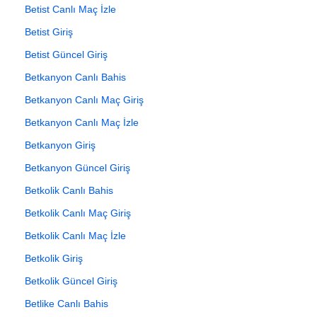
Betist Canlı Maç İzle
Betist Giriş
Betist Güncel Giriş
Betkanyon Canlı Bahis
Betkanyon Canlı Maç Giriş
Betkanyon Canlı Maç İzle
Betkanyon Giriş
Betkanyon Güncel Giriş
Betkolik Canlı Bahis
Betkolik Canlı Maç Giriş
Betkolik Canlı Maç İzle
Betkolik Giriş
Betkolik Güncel Giriş
Betlike Canlı Bahis