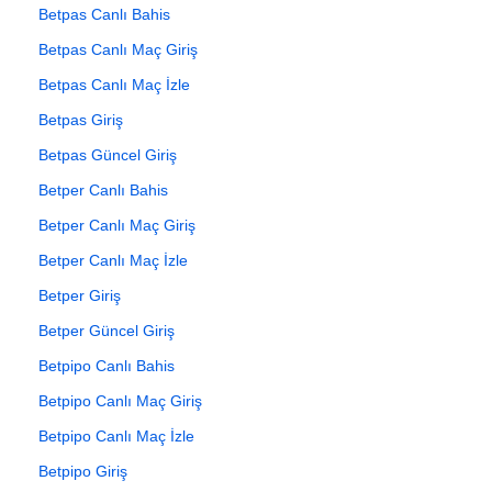
Betpas Canlı Bahis
Betpas Canlı Maç Giriş
Betpas Canlı Maç İzle
Betpas Giriş
Betpas Güncel Giriş
Betper Canlı Bahis
Betper Canlı Maç Giriş
Betper Canlı Maç İzle
Betper Giriş
Betper Güncel Giriş
Betpipo Canlı Bahis
Betpipo Canlı Maç Giriş
Betpipo Canlı Maç İzle
Betpipo Giriş