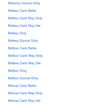
Betarina Güncel Giriş
Betbey Canlı Bahis
Betbey Canlı Maç Giriş
Betbey Canlı Maç İzle
Betbey Giriş
Betbey Güncel Giriş
Betboo Canlı Bahis
Betboo Canlı Maç Giriş
Betboo Canlı Maç İzle
Betboo Giriş
Betboo Güncel Giriş
Betcup Canlı Bahis
Betcup Canlı Maç Giriş
Betcup Canlı Maç İzle