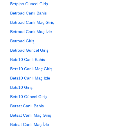
Betpipo Güncel Giriş
Betroad Canlı Bahis
Betroad Canlı Maç Giriş
Betroad Canlı Maç İzle
Betroad Giriş
Betroad Güncel Giriş
Bets10 Canlı Bahis
Bets10 Canlı Maç Giriş
Bets10 Canlı Maç İzle
Bets10 Giriş
Bets10 Güncel Giriş
Betsat Canlı Bahis
Betsat Canlı Maç Giriş
Betsat Canlı Maç İzle