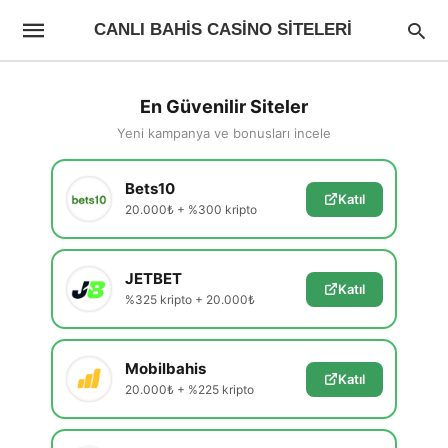
CANLI BAHIS CASINO SITELERI
En Güvenilir Siteler
Yeni kampanya ve bonusları incele
Bets10
Katıl
20.000₺ + %300 kripto
JETBET
Katıl
%325 kripto + 20.000₺
Mobilbahis
Katıl
20.000₺ + %225 kripto