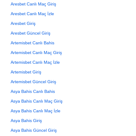
Aresbet Canlı Maç Giriş
Aresbet Canlı Maç İzle
Aresbet Giriş
Aresbet Güncel Giriş
Artemisbet Canlı Bahis
Artemisbet Canlı Maç Giriş
Artemisbet Canlı Maç İzle
Artemisbet Giriş
Artemisbet Güncel Giriş
Asya Bahis Canlı Bahis
Asya Bahis Canlı Maç Giriş
Asya Bahis Canlı Maç İzle
Asya Bahis Giriş
Asya Bahis Güncel Giriş