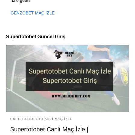
hâle getirir.
GENZOBET MAÇ İZLE
Supertotobet Güncel Giriş
SUPERTOTOBET CANLI MAÇ İZLE
Supertotobet Canlı Maç İzle |