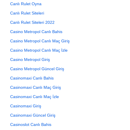
Canlı Rulet Oyna
Canlı Rulet Siteleri
Canlı Rulet Siteleri 2022
Casino Metropol Canlı Bahis
Casino Metropol Canlı Maç Giriş
Casino Metropol Canlı Maç İzle
Casino Metropol Giriş
Casino Metropol Güncel Giriş
Casinomaxi Canlı Bahis
Casinomaxi Canlı Maç Giriş
Casinomaxi Canlı Maç İzle
Casinomaxi Giriş
Casinomaxi Güncel Giriş
Casinoslot Canlı Bahis