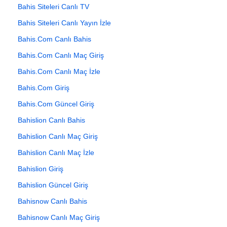
Bahis Siteleri Canlı TV
Bahis Siteleri Canlı Yayın İzle
Bahis.Com Canlı Bahis
Bahis.Com Canlı Maç Giriş
Bahis.Com Canlı Maç İzle
Bahis.Com Giriş
Bahis.Com Güncel Giriş
Bahislion Canlı Bahis
Bahislion Canlı Maç Giriş
Bahislion Canlı Maç İzle
Bahislion Giriş
Bahislion Güncel Giriş
Bahisnow Canlı Bahis
Bahisnow Canlı Maç Giriş