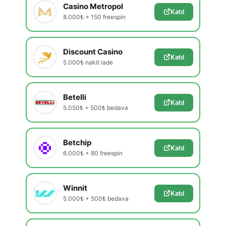
Casino Metropol
Katıl
8.000₺ + 150 freespin
Discount Casino
Katıl
5.000₺ nakit iade
Betelli
Katıl
5.050₺ + 500₺ bedava
Betchip
Katıl
6.000₺ + 80 freespin
Winnit
Katıl
5.000₺ + 500₺ bedava