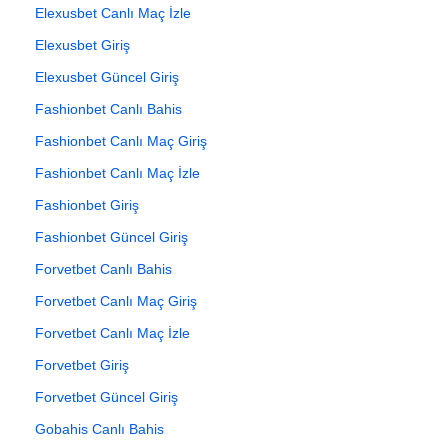
Elexusbet Canlı Maç İzle
Elexusbet Giriş
Elexusbet Güncel Giriş
Fashionbet Canlı Bahis
Fashionbet Canlı Maç Giriş
Fashionbet Canlı Maç İzle
Fashionbet Giriş
Fashionbet Güncel Giriş
Forvetbet Canlı Bahis
Forvetbet Canlı Maç Giriş
Forvetbet Canlı Maç İzle
Forvetbet Giriş
Forvetbet Güncel Giriş
Gobahis Canlı Bahis