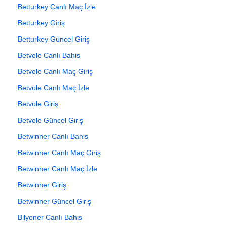
Betturkey Canlı Maç İzle
Betturkey Giriş
Betturkey Güncel Giriş
Betvole Canlı Bahis
Betvole Canlı Maç Giriş
Betvole Canlı Maç İzle
Betvole Giriş
Betvole Güncel Giriş
Betwinner Canlı Bahis
Betwinner Canlı Maç Giriş
Betwinner Canlı Maç İzle
Betwinner Giriş
Betwinner Güncel Giriş
Bilyoner Canlı Bahis