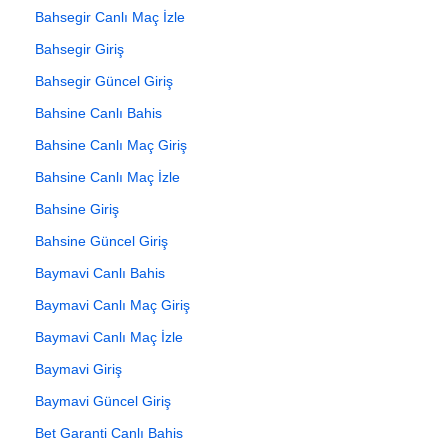
Bahsegir Canlı Maç İzle
Bahsegir Giriş
Bahsegir Güncel Giriş
Bahsine Canlı Bahis
Bahsine Canlı Maç Giriş
Bahsine Canlı Maç İzle
Bahsine Giriş
Bahsine Güncel Giriş
Baymavi Canlı Bahis
Baymavi Canlı Maç Giriş
Baymavi Canlı Maç İzle
Baymavi Giriş
Baymavi Güncel Giriş
Bet Garanti Canlı Bahis