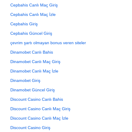
Cepbahis Canlı Maç Giriş
Cepbahis Canlı Maç İzle
Cepbahis Giriş
Cepbahis Güncel Giriş
çevrim şartı olmayan bonus veren siteler
Dinamobet Canlı Bahis
Dinamobet Canlı Maç Giriş
Dinamobet Canlı Maç İzle
Dinamobet Giriş
Dinamobet Güncel Giriş
Discount Casino Canlı Bahis
Discount Casino Canlı Maç Giriş
Discount Casino Canlı Maç İzle
Discount Casino Giriş