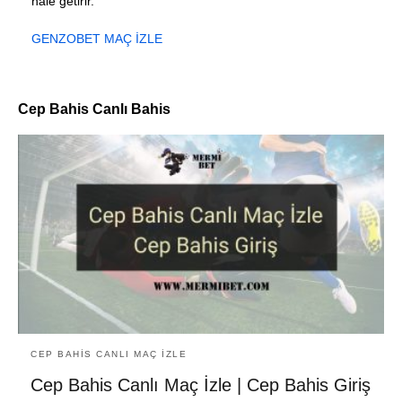
hâle getirir.
GENZOBET MAÇ İZLE
Cep Bahis Canlı Bahis
CEP BAHIS CANLI MAÇ İZLE
Cep Bahis Canlı Maç İzle | Cep Bahis Giriş