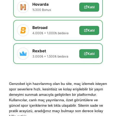
Hovarda
Katıl
%300 Bonus
Betroad
Katıl
4.000₺ + 1.000₺ bedava
Rexbet
Katıl
3.000₺ + 1.500₺ bedava
Genzobet için hazırlanmış olan bu site, maç izlemek isteyen
spor severlere hızlı, kesintisiz ve kolay erişilebilir bir yayın
deneyimi sunmak amacıyla geliştirilen bir platformdur.
Kullanıcılar, canlı maç yayınlarına, özet görüntülere ve
güncel spor içeriklerine tek tıkla ulaşabilir. Sitenin sade ve
pratik arayüzü, aradığınız maçı bulmayı son derece kolay