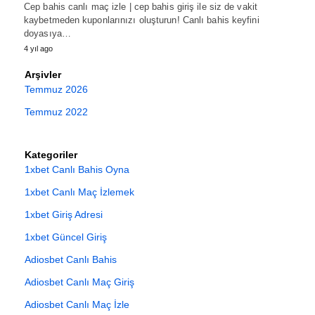
Cep bahis canlı maç izle | cep bahis giriş ile siz de vakit
kaybetmeden kuponlarınızı oluşturun! Canlı bahis keyfini
doyasıya…
4 yıl ago
Arşivler
Temmuz 2026
Temmuz 2022
Kategoriler
1xbet Canlı Bahis Oyna
1xbet Canlı Maç İzlemek
1xbet Giriş Adresi
1xbet Güncel Giriş
Adiosbet Canlı Bahis
Adiosbet Canlı Maç Giriş
Adiosbet Canlı Maç İzle