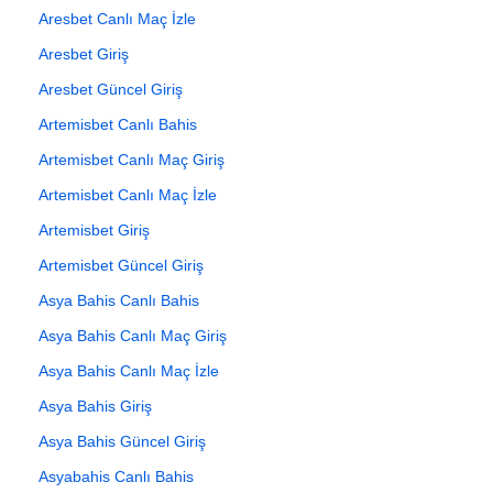
Aresbet Canlı Maç İzle
Aresbet Giriş
Aresbet Güncel Giriş
Artemisbet Canlı Bahis
Artemisbet Canlı Maç Giriş
Artemisbet Canlı Maç İzle
Artemisbet Giriş
Artemisbet Güncel Giriş
Asya Bahis Canlı Bahis
Asya Bahis Canlı Maç Giriş
Asya Bahis Canlı Maç İzle
Asya Bahis Giriş
Asya Bahis Güncel Giriş
Asyabahis Canlı Bahis