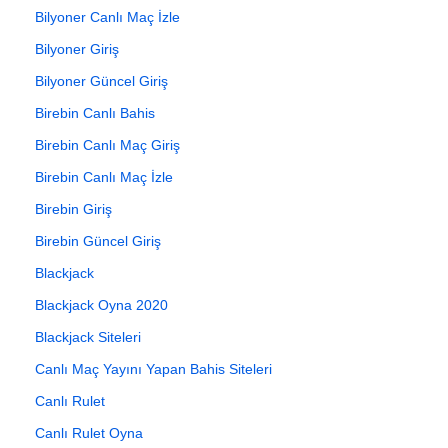
Bilyoner Canlı Maç İzle
Bilyoner Giriş
Bilyoner Güncel Giriş
Birebin Canlı Bahis
Birebin Canlı Maç Giriş
Birebin Canlı Maç İzle
Birebin Giriş
Birebin Güncel Giriş
Blackjack
Blackjack Oyna 2020
Blackjack Siteleri
Canlı Maç Yayını Yapan Bahis Siteleri
Canlı Rulet
Canlı Rulet Oyna