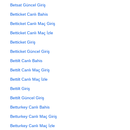
Betsat Güncel Giriş
Betticket Canlı Bahis
Betticket Canlı Maç Giriş
Betticket Canlı Maç İzle
Betticket Giriş
Betticket Güncel Giriş
Bettilt Canlı Bahis
Bettilt Canlı Maç Giriş
Bettilt Canlı Maç İzle
Bettilt Giriş
Bettilt Güncel Giriş
Betturkey Canlı Bahis
Betturkey Canlı Maç Giriş
Betturkey Canlı Maç İzle