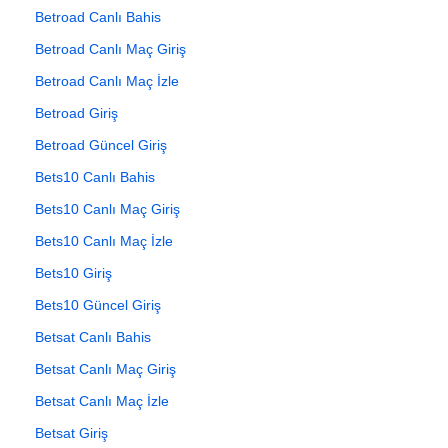
Betroad Canlı Bahis
Betroad Canlı Maç Giriş
Betroad Canlı Maç İzle
Betroad Giriş
Betroad Güncel Giriş
Bets10 Canlı Bahis
Bets10 Canlı Maç Giriş
Bets10 Canlı Maç İzle
Bets10 Giriş
Bets10 Güncel Giriş
Betsat Canlı Bahis
Betsat Canlı Maç Giriş
Betsat Canlı Maç İzle
Betsat Giriş