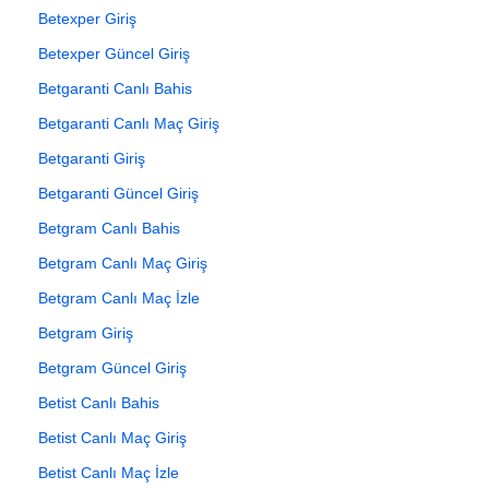
Betexper Giriş
Betexper Güncel Giriş
Betgaranti Canlı Bahis
Betgaranti Canlı Maç Giriş
Betgaranti Giriş
Betgaranti Güncel Giriş
Betgram Canlı Bahis
Betgram Canlı Maç Giriş
Betgram Canlı Maç İzle
Betgram Giriş
Betgram Güncel Giriş
Betist Canlı Bahis
Betist Canlı Maç Giriş
Betist Canlı Maç İzle