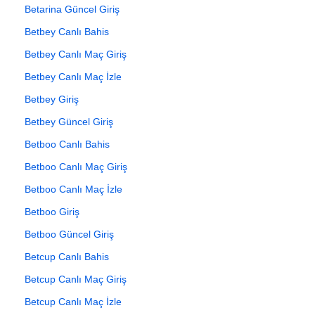
Betarina Güncel Giriş
Betbey Canlı Bahis
Betbey Canlı Maç Giriş
Betbey Canlı Maç İzle
Betbey Giriş
Betbey Güncel Giriş
Betboo Canlı Bahis
Betboo Canlı Maç Giriş
Betboo Canlı Maç İzle
Betboo Giriş
Betboo Güncel Giriş
Betcup Canlı Bahis
Betcup Canlı Maç Giriş
Betcup Canlı Maç İzle