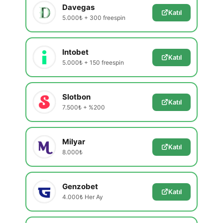
Davegas
Katıl
5.000₺ + 300 freespin
Intobet
Katıl
5.000₺ + 150 freespin
Slotbon
Katıl
7.500₺ + %200
Milyar
Katıl
8.000₺
Genzobet
Katıl
4.000₺ Her Ay