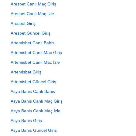
Aresbet Canlı Maç Giriş
Aresbet Canlı Maç İzle
Aresbet Giriş
Aresbet Güncel Giriş
Artemisbet Canlı Bahis
Artemisbet Canlı Maç Giriş
Artemisbet Canlı Maç İzle
Artemisbet Giriş
Artemisbet Güncel Giriş
Asya Bahis Canlı Bahis
Asya Bahis Canlı Maç Giriş
Asya Bahis Canlı Maç İzle
Asya Bahis Giriş
Asya Bahis Güncel Giriş