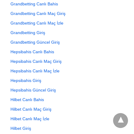
Grandbetting Canlı Bahis
Grandbetting Canlı Maç Giriş
Grandbetting Canlı Maç İzle
Grandbetting Giriş
Grandbetting Güncel Giriş
Hepsibahis Canlı Bahis
Hepsibahis Canlı Maç Giriş
Hepsibahis Canlı Maç İzle
Hepsibahis Giriş
Hepsibahis Güncel Giriş
Hilbet Canlı Bahis
Hilbet Canlı Maç Giriş
Hilbet Canlı Maç İzle
Hilbet Giriş