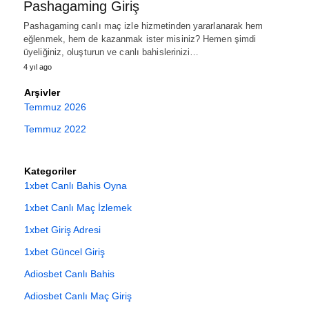
Pashagaming Giriş
Pashagaming canlı maç izle hizmetinden yararlanarak hem
eğlenmek, hem de kazanmak ister misiniz? Hemen şimdi
üyeliğiniz, oluşturun ve canlı bahislerinizi…
4 yıl ago
Arşivler
Temmuz 2026
Temmuz 2022
Kategoriler
1xbet Canlı Bahis Oyna
1xbet Canlı Maç İzlemek
1xbet Giriş Adresi
1xbet Güncel Giriş
Adiosbet Canlı Bahis
Adiosbet Canlı Maç Giriş