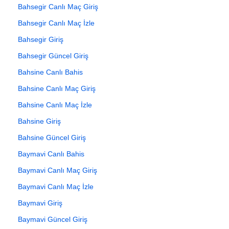
Bahsegir Canlı Maç Giriş
Bahsegir Canlı Maç İzle
Bahsegir Giriş
Bahsegir Güncel Giriş
Bahsine Canlı Bahis
Bahsine Canlı Maç Giriş
Bahsine Canlı Maç İzle
Bahsine Giriş
Bahsine Güncel Giriş
Baymavi Canlı Bahis
Baymavi Canlı Maç Giriş
Baymavi Canlı Maç İzle
Baymavi Giriş
Baymavi Güncel Giriş