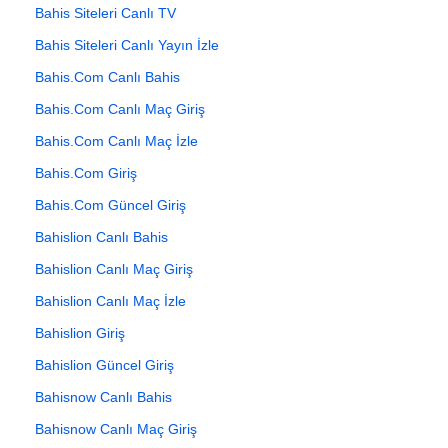
Bahis Siteleri Canlı TV
Bahis Siteleri Canlı Yayın İzle
Bahis.Com Canlı Bahis
Bahis.Com Canlı Maç Giriş
Bahis.Com Canlı Maç İzle
Bahis.Com Giriş
Bahis.Com Güncel Giriş
Bahislion Canlı Bahis
Bahislion Canlı Maç Giriş
Bahislion Canlı Maç İzle
Bahislion Giriş
Bahislion Güncel Giriş
Bahisnow Canlı Bahis
Bahisnow Canlı Maç Giriş