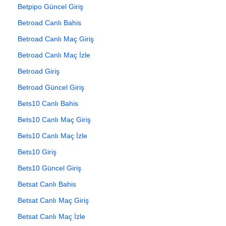
Betpipo Güncel Giriş
Betroad Canlı Bahis
Betroad Canlı Maç Giriş
Betroad Canlı Maç İzle
Betroad Giriş
Betroad Güncel Giriş
Bets10 Canlı Bahis
Bets10 Canlı Maç Giriş
Bets10 Canlı Maç İzle
Bets10 Giriş
Bets10 Güncel Giriş
Betsat Canlı Bahis
Betsat Canlı Maç Giriş
Betsat Canlı Maç İzle