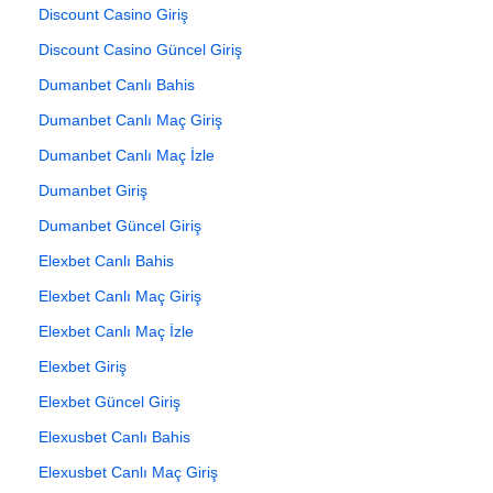
Discount Casino Giriş
Discount Casino Güncel Giriş
Dumanbet Canlı Bahis
Dumanbet Canlı Maç Giriş
Dumanbet Canlı Maç İzle
Dumanbet Giriş
Dumanbet Güncel Giriş
Elexbet Canlı Bahis
Elexbet Canlı Maç Giriş
Elexbet Canlı Maç İzle
Elexbet Giriş
Elexbet Güncel Giriş
Elexusbet Canlı Bahis
Elexusbet Canlı Maç Giriş