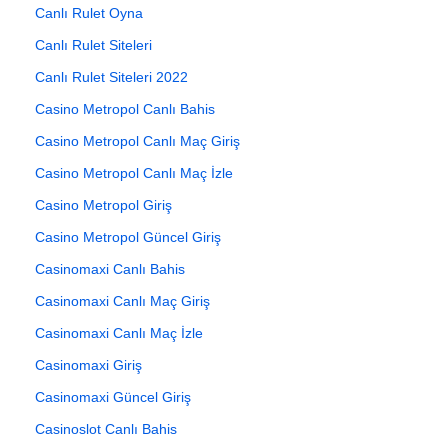
Canlı Rulet Oyna
Canlı Rulet Siteleri
Canlı Rulet Siteleri 2022
Casino Metropol Canlı Bahis
Casino Metropol Canlı Maç Giriş
Casino Metropol Canlı Maç İzle
Casino Metropol Giriş
Casino Metropol Güncel Giriş
Casinomaxi Canlı Bahis
Casinomaxi Canlı Maç Giriş
Casinomaxi Canlı Maç İzle
Casinomaxi Giriş
Casinomaxi Güncel Giriş
Casinoslot Canlı Bahis