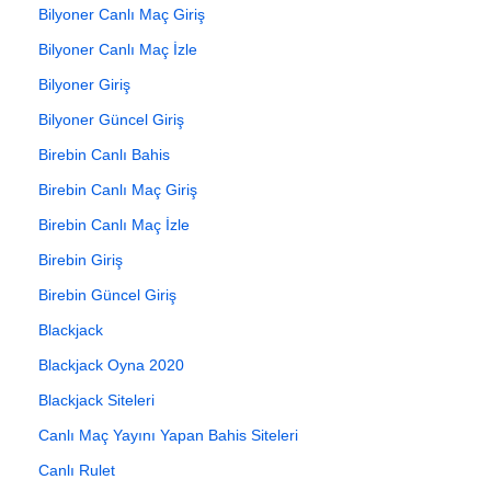
Bilyoner Canlı Maç Giriş
Bilyoner Canlı Maç İzle
Bilyoner Giriş
Bilyoner Güncel Giriş
Birebin Canlı Bahis
Birebin Canlı Maç Giriş
Birebin Canlı Maç İzle
Birebin Giriş
Birebin Güncel Giriş
Blackjack
Blackjack Oyna 2020
Blackjack Siteleri
Canlı Maç Yayını Yapan Bahis Siteleri
Canlı Rulet