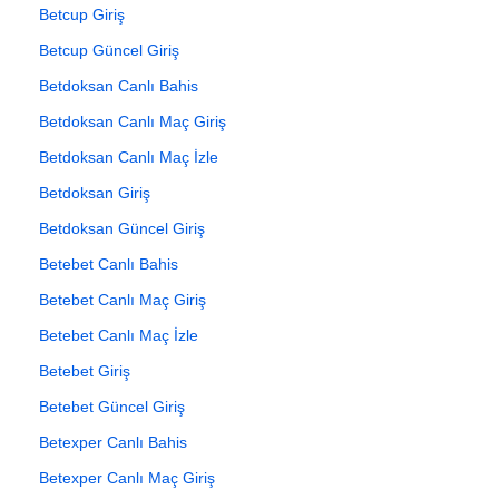
Betcup Giriş
Betcup Güncel Giriş
Betdoksan Canlı Bahis
Betdoksan Canlı Maç Giriş
Betdoksan Canlı Maç İzle
Betdoksan Giriş
Betdoksan Güncel Giriş
Betebet Canlı Bahis
Betebet Canlı Maç Giriş
Betebet Canlı Maç İzle
Betebet Giriş
Betebet Güncel Giriş
Betexper Canlı Bahis
Betexper Canlı Maç Giriş