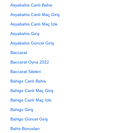
Asyabahis Canlı Bahis
Asyabahis Canlı Maç Giriş
Asyabahis Canlı Maç İzle
Asyabahis Giriş
Asyabahis Güncel Giriş
Baccarat
Baccarat Oyna 2022
Baccarat Siteleri
Bahigo Canlı Bahis
Bahigo Canlı Maç Giriş
Bahigo Canlı Maç İzle
Bahigo Giriş
Bahigo Güncel Giriş
Bahis Bonusları