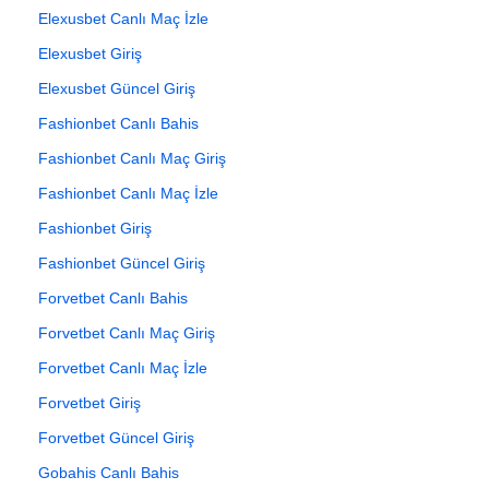
Elexusbet Canlı Maç İzle
Elexusbet Giriş
Elexusbet Güncel Giriş
Fashionbet Canlı Bahis
Fashionbet Canlı Maç Giriş
Fashionbet Canlı Maç İzle
Fashionbet Giriş
Fashionbet Güncel Giriş
Forvetbet Canlı Bahis
Forvetbet Canlı Maç Giriş
Forvetbet Canlı Maç İzle
Forvetbet Giriş
Forvetbet Güncel Giriş
Gobahis Canlı Bahis