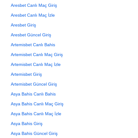
Aresbet Canlı Maç Giriş
Aresbet Canlı Maç İzle
Aresbet Giriş
Aresbet Güncel Giriş
Artemisbet Canlı Bahis
Artemisbet Canlı Maç Giriş
Artemisbet Canlı Maç İzle
Artemisbet Giriş
Artemisbet Güncel Giriş
Asya Bahis Canlı Bahis
Asya Bahis Canlı Maç Giriş
Asya Bahis Canlı Maç İzle
Asya Bahis Giriş
Asya Bahis Güncel Giriş