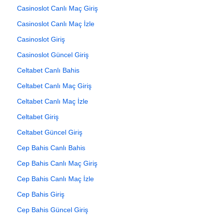
Casinoslot Canlı Maç Giriş
Casinoslot Canlı Maç İzle
Casinoslot Giriş
Casinoslot Güncel Giriş
Celtabet Canlı Bahis
Celtabet Canlı Maç Giriş
Celtabet Canlı Maç İzle
Celtabet Giriş
Celtabet Güncel Giriş
Cep Bahis Canlı Bahis
Cep Bahis Canlı Maç Giriş
Cep Bahis Canlı Maç İzle
Cep Bahis Giriş
Cep Bahis Güncel Giriş