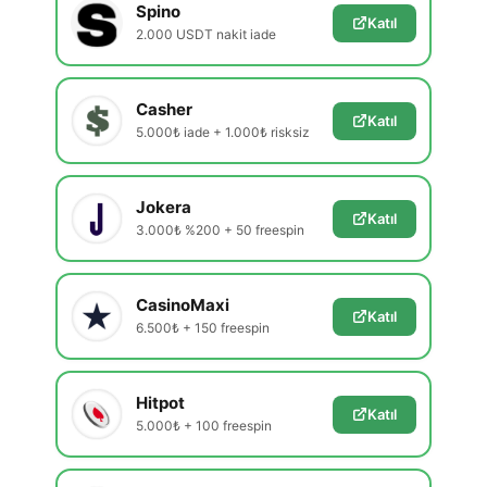
Spino
Katıl
2.000 USDT nakit iade
Casher
Katıl
5.000₺ iade + 1.000₺ risksiz
Jokera
Katıl
3.000₺ %200 + 50 freespin
CasinoMaxi
Katıl
6.500₺ + 150 freespin
Hitpot
Katıl
5.000₺ + 100 freespin