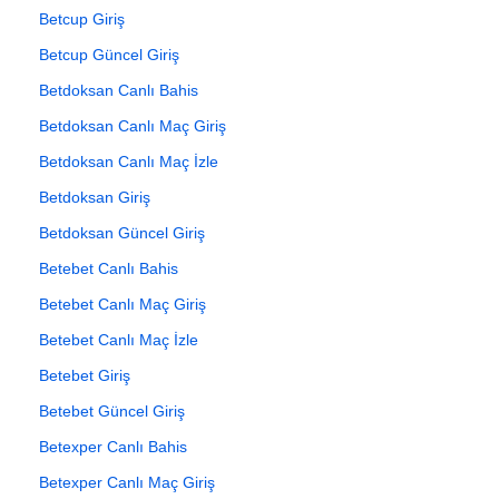
Betcup Giriş
Betcup Güncel Giriş
Betdoksan Canlı Bahis
Betdoksan Canlı Maç Giriş
Betdoksan Canlı Maç İzle
Betdoksan Giriş
Betdoksan Güncel Giriş
Betebet Canlı Bahis
Betebet Canlı Maç Giriş
Betebet Canlı Maç İzle
Betebet Giriş
Betebet Güncel Giriş
Betexper Canlı Bahis
Betexper Canlı Maç Giriş