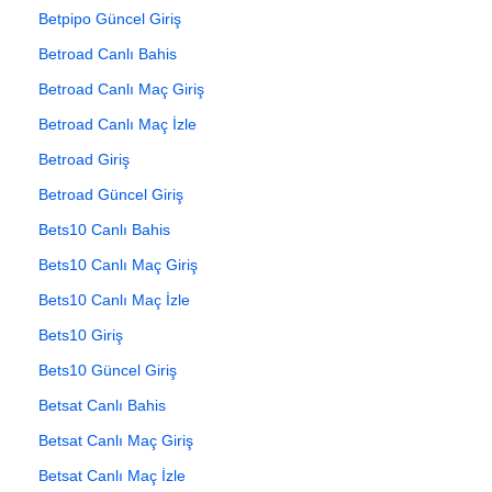
Betpipo Güncel Giriş
Betroad Canlı Bahis
Betroad Canlı Maç Giriş
Betroad Canlı Maç İzle
Betroad Giriş
Betroad Güncel Giriş
Bets10 Canlı Bahis
Bets10 Canlı Maç Giriş
Bets10 Canlı Maç İzle
Bets10 Giriş
Bets10 Güncel Giriş
Betsat Canlı Bahis
Betsat Canlı Maç Giriş
Betsat Canlı Maç İzle