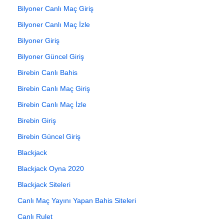
Bilyoner Canlı Maç Giriş
Bilyoner Canlı Maç İzle
Bilyoner Giriş
Bilyoner Güncel Giriş
Birebin Canlı Bahis
Birebin Canlı Maç Giriş
Birebin Canlı Maç İzle
Birebin Giriş
Birebin Güncel Giriş
Blackjack
Blackjack Oyna 2020
Blackjack Siteleri
Canlı Maç Yayını Yapan Bahis Siteleri
Canlı Rulet