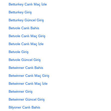
Betturkey Canlı Maç İzle
Betturkey Giriş
Betturkey Güncel Giriş
Betvole Canlı Bahis
Betvole Canlı Maç Giriş
Betvole Canlı Maç İzle
Betvole Giriş
Betvole Güncel Giriş
Betwinner Canlı Bahis
Betwinner Canlı Maç Giriş
Betwinner Canlı Maç İzle
Betwinner Giriş
Betwinner Güncel Giriş
Bilyoner Canlı Bahis