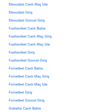
Elexusbet Canlı Maç İzle
Elexusbet Giriş
Elexusbet Güncel Giriş
Fashionbet Canlı Bahis
Fashionbet Canlı Maç Giriş
Fashionbet Canlı Maç İzle
Fashionbet Giriş
Fashionbet Güncel Giriş
Forvetbet Canlı Bahis
Forvetbet Canlı Maç Giriş
Forvetbet Canlı Maç İzle
Forvetbet Giriş
Forvetbet Güncel Giriş
Gobahis Canlı Bahis