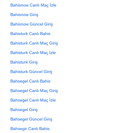
Bahisnow Canlı Maç İzle
Bahisnow Giriş
Bahisnow Güncel Giriş
Bahisturk Canlı Bahis
Bahisturk Canlı Maç Giriş
Bahisturk Canlı Maç İzle
Bahisturk Giriş
Bahisturk Güncel Giriş
Bahsegel Canlı Bahis
Bahsegel Canlı Maç Giriş
Bahsegel Canlı Maç İzle
Bahsegel Giriş
Bahsegel Güncel Giriş
Bahsegir Canlı Bahis