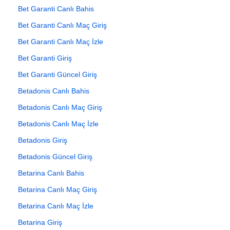
Bet Garanti Canlı Bahis
Bet Garanti Canlı Maç Giriş
Bet Garanti Canlı Maç İzle
Bet Garanti Giriş
Bet Garanti Güncel Giriş
Betadonis Canlı Bahis
Betadonis Canlı Maç Giriş
Betadonis Canlı Maç İzle
Betadonis Giriş
Betadonis Güncel Giriş
Betarina Canlı Bahis
Betarina Canlı Maç Giriş
Betarina Canlı Maç İzle
Betarina Giriş