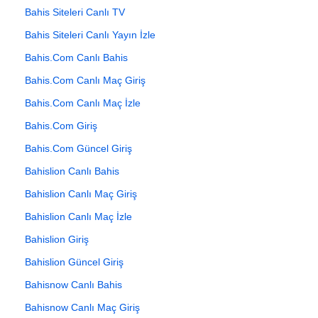
Bahis Siteleri Canlı TV
Bahis Siteleri Canlı Yayın İzle
Bahis.Com Canlı Bahis
Bahis.Com Canlı Maç Giriş
Bahis.Com Canlı Maç İzle
Bahis.Com Giriş
Bahis.Com Güncel Giriş
Bahislion Canlı Bahis
Bahislion Canlı Maç Giriş
Bahislion Canlı Maç İzle
Bahislion Giriş
Bahislion Güncel Giriş
Bahisnow Canlı Bahis
Bahisnow Canlı Maç Giriş