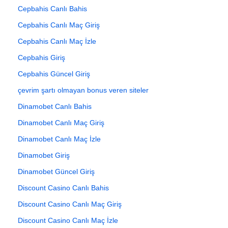
Cepbahis Canlı Bahis
Cepbahis Canlı Maç Giriş
Cepbahis Canlı Maç İzle
Cepbahis Giriş
Cepbahis Güncel Giriş
çevrim şartı olmayan bonus veren siteler
Dinamobet Canlı Bahis
Dinamobet Canlı Maç Giriş
Dinamobet Canlı Maç İzle
Dinamobet Giriş
Dinamobet Güncel Giriş
Discount Casino Canlı Bahis
Discount Casino Canlı Maç Giriş
Discount Casino Canlı Maç İzle