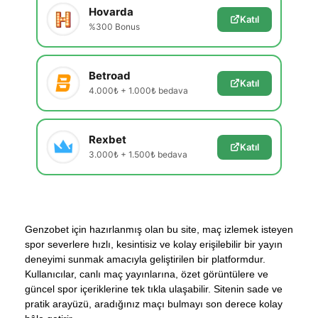
Hovarda
Katıl
%300 Bonus
Betroad
Katıl
4.000₺ + 1.000₺ bedava
Rexbet
Katıl
3.000₺ + 1.500₺ bedava
Genzobet için hazırlanmış olan bu site, maç izlemek isteyen
spor severlere hızlı, kesintisiz ve kolay erişilebilir bir yayın
deneyimi sunmak amacıyla geliştirilen bir platformdur.
Kullanıcılar, canlı maç yayınlarına, özet görüntülere ve
güncel spor içeriklerine tek tıkla ulaşabilir. Sitenin sade ve
pratik arayüzü, aradığınız maçı bulmayı son derece kolay