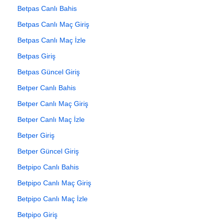
Betpas Canlı Bahis
Betpas Canlı Maç Giriş
Betpas Canlı Maç İzle
Betpas Giriş
Betpas Güncel Giriş
Betper Canlı Bahis
Betper Canlı Maç Giriş
Betper Canlı Maç İzle
Betper Giriş
Betper Güncel Giriş
Betpipo Canlı Bahis
Betpipo Canlı Maç Giriş
Betpipo Canlı Maç İzle
Betpipo Giriş