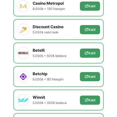
Casino Metropol
Katıl
8.000₺ + 150 freespin
Discount Casino
Katıl
5.000₺ nakit iade
Betelli
Katıl
5.050₺ + 500₺ bedava
Betchip
Katıl
6.000₺ + 80 freespin
Winnit
Katıl
5.000₺ + 500₺ bedava