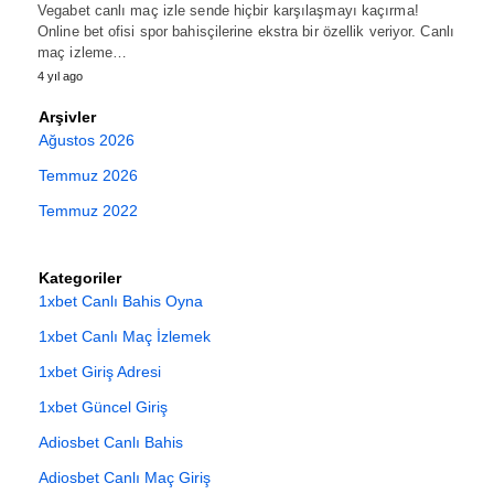
Vegabet canlı maç izle sende hiçbir karşılaşmayı kaçırma!
Online bet ofisi spor bahisçilerine ekstra bir özellik veriyor. Canlı
maç izleme…
4 yıl ago
Arşivler
Ağustos 2026
Temmuz 2026
Temmuz 2022
Kategoriler
1xbet Canlı Bahis Oyna
1xbet Canlı Maç İzlemek
1xbet Giriş Adresi
1xbet Güncel Giriş
Adiosbet Canlı Bahis
Adiosbet Canlı Maç Giriş