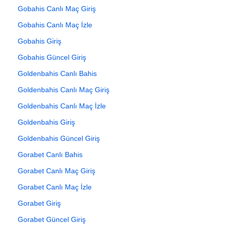
Gobahis Canlı Maç Giriş
Gobahis Canlı Maç İzle
Gobahis Giriş
Gobahis Güncel Giriş
Goldenbahis Canlı Bahis
Goldenbahis Canlı Maç Giriş
Goldenbahis Canlı Maç İzle
Goldenbahis Giriş
Goldenbahis Güncel Giriş
Gorabet Canlı Bahis
Gorabet Canlı Maç Giriş
Gorabet Canlı Maç İzle
Gorabet Giriş
Gorabet Güncel Giriş