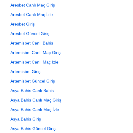
Aresbet Canlı Maç Giriş
Aresbet Canlı Maç İzle
Aresbet Giriş
Aresbet Güncel Giriş
Artemisbet Canlı Bahis
Artemisbet Canlı Maç Giriş
Artemisbet Canlı Maç İzle
Artemisbet Giriş
Artemisbet Güncel Giriş
Asya Bahis Canlı Bahis
Asya Bahis Canlı Maç Giriş
Asya Bahis Canlı Maç İzle
Asya Bahis Giriş
Asya Bahis Güncel Giriş