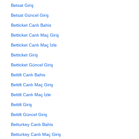
Betsat Giriş
Betsat Güncel Giriş
Betticket Canlı Bahis
Betticket Canlı Maç Giriş
Betticket Canlı Maç İzle
Betticket Giriş
Betticket Güncel Giriş
Bettilt Canlı Bahis
Bettilt Canlı Maç Giriş
Bettilt Canlı Maç İzle
Bettilt Giriş
Bettilt Güncel Giriş
Betturkey Canlı Bahis
Betturkey Canlı Maç Giriş