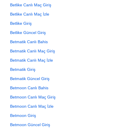
Betlike Canlı Maç Giriş
Betlike Canlı Maç İzle
Betlike Giriş
Betlike Güncel Giriş
Betmatik Canlı Bahis
Betmatik Canlı Maç Giriş
Betmatik Canlı Maç İzle
Betmatik Giriş
Betmatik Güncel Giriş
Betmoon Canlı Bahis
Betmoon Canlı Maç Giriş
Betmoon Canlı Maç İzle
Betmoon Giriş
Betmoon Güncel Giriş