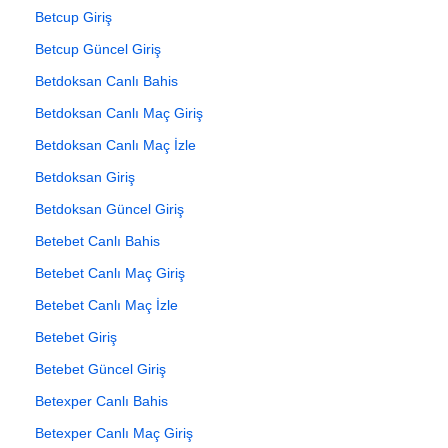
Betcup Giriş
Betcup Güncel Giriş
Betdoksan Canlı Bahis
Betdoksan Canlı Maç Giriş
Betdoksan Canlı Maç İzle
Betdoksan Giriş
Betdoksan Güncel Giriş
Betebet Canlı Bahis
Betebet Canlı Maç Giriş
Betebet Canlı Maç İzle
Betebet Giriş
Betebet Güncel Giriş
Betexper Canlı Bahis
Betexper Canlı Maç Giriş