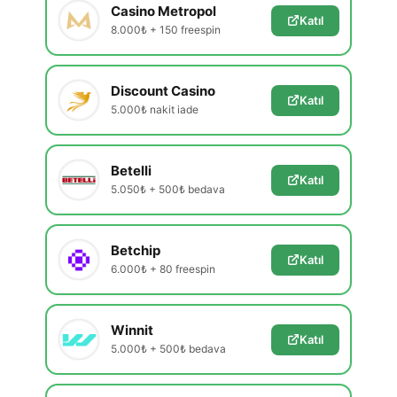
Casino Metropol
Katıl
8.000₺ + 150 freespin
Discount Casino
Katıl
5.000₺ nakit iade
Betelli
Katıl
5.050₺ + 500₺ bedava
Betchip
Katıl
6.000₺ + 80 freespin
Winnit
Katıl
5.000₺ + 500₺ bedava