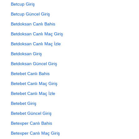
Betcup Giriş
Betcup Güncel Giriş
Betdoksan Canlı Bahis
Betdoksan Canlı Maç Giriş
Betdoksan Canlı Maç İzle
Betdoksan Giriş
Betdoksan Güncel Giriş
Betebet Canlı Bahis
Betebet Canlı Maç Giriş
Betebet Canlı Maç İzle
Betebet Giriş
Betebet Güncel Giriş
Betexper Canlı Bahis
Betexper Canlı Maç Giriş