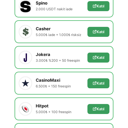
Spino
Katıl
2.000 USDT nakit iade
Casher
Katıl
5.000₺ iade + 1.000₺ risksiz
Jokera
Katıl
3.000₺ %200 + 50 freespin
CasinoMaxi
Katıl
6.500₺ + 150 freespin
Hitpot
Katıl
5.000₺ + 100 freespin