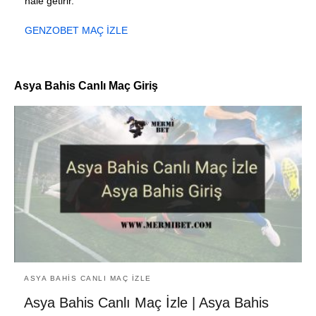
hâle getirir.
GENZOBET MAÇ İZLE
Asya Bahis Canlı Maç Giriş
ASYA BAHIS CANLI MAÇ İZLE
Asya Bahis Canlı Maç İzle | Asya Bahis