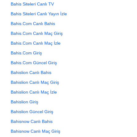
Bahis Siteleri Canlı TV
Bahis Siteleri Canlı Yayın İzle
Bahis.Com Canlı Bahis
Bahis.Com Canlı Maç Giriş
Bahis.Com Canlı Maç İzle
Bahis.Com Giriş
Bahis.Com Güncel Giriş
Bahislion Canlı Bahis
Bahislion Canlı Maç Giriş
Bahislion Canlı Maç İzle
Bahislion Giriş
Bahislion Güncel Giriş
Bahisnow Canlı Bahis
Bahisnow Canlı Maç Giriş