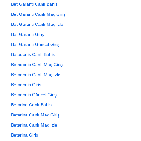
Bet Garanti Canlı Bahis
Bet Garanti Canlı Maç Giriş
Bet Garanti Canlı Maç İzle
Bet Garanti Giriş
Bet Garanti Güncel Giriş
Betadonis Canlı Bahis
Betadonis Canlı Maç Giriş
Betadonis Canlı Maç İzle
Betadonis Giriş
Betadonis Güncel Giriş
Betarina Canlı Bahis
Betarina Canlı Maç Giriş
Betarina Canlı Maç İzle
Betarina Giriş