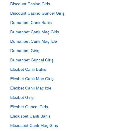
Discount Casino Giriş
Discount Casino Güncel Giriş
Dumanbet Canlı Bahis
Dumanbet Canlı Maç Giriş
Dumanbet Canlı Maç İzle
Dumanbet Giriş
Dumanbet Güncel Giriş
Elexbet Canlı Bahis
Elexbet Canlı Maç Giriş
Elexbet Canlı Maç İzle
Elexbet Giriş
Elexbet Güncel Giriş
Elexusbet Canlı Bahis
Elexusbet Canlı Maç Giriş