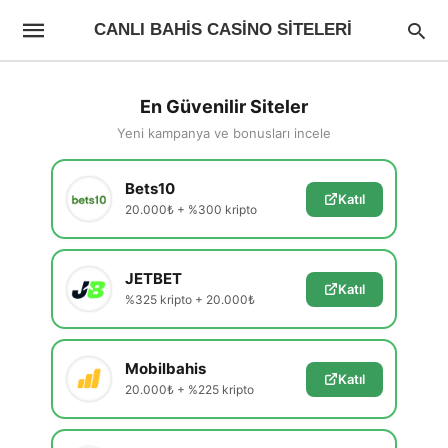
CANLI BAHIS CASINO SITELERI
En Güvenilir Siteler
Yeni kampanya ve bonusları incele
Bets10
Katıl
20.000₺ + %300 kripto
JETBET
Katıl
%325 kripto + 20.000₺
Mobilbahis
Katıl
20.000₺ + %225 kripto