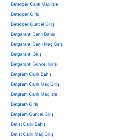
Betexper Canlı Maç İzle
Betexper Giriş
Betexper Güncel Giriş
Betgaranti Canlı Bahis
Betgaranti Canlı Maç Giriş
Betgaranti Giriş
Betgaranti Güncel Giriş
Betgram Canlı Bahis
Betgram Canlı Maç Giriş
Betgram Canlı Maç İzle
Betgram Giriş
Betgram Güncel Giriş
Betist Canlı Bahis
Betist Canlı Maç Giriş