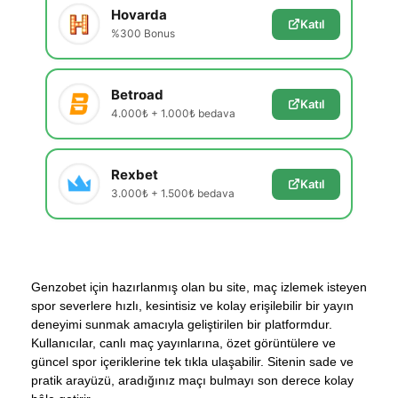
Hovarda
Katıl
%300 Bonus
Betroad
Katıl
4.000₺ + 1.000₺ bedava
Rexbet
Katıl
3.000₺ + 1.500₺ bedava
Genzobet için hazırlanmış olan bu site, maç izlemek isteyen
spor severlere hızlı, kesintisiz ve kolay erişilebilir bir yayın
deneyimi sunmak amacıyla geliştirilen bir platformdur.
Kullanıcılar, canlı maç yayınlarına, özet görüntülere ve
güncel spor içeriklerine tek tıkla ulaşabilir. Sitenin sade ve
pratik arayüzü, aradığınız maçı bulmayı son derece kolay