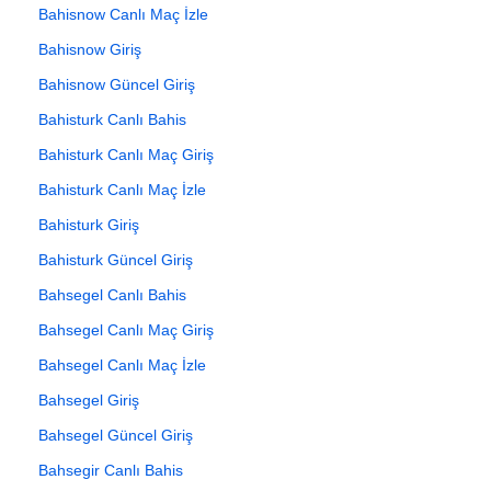
Bahisnow Canlı Maç İzle
Bahisnow Giriş
Bahisnow Güncel Giriş
Bahisturk Canlı Bahis
Bahisturk Canlı Maç Giriş
Bahisturk Canlı Maç İzle
Bahisturk Giriş
Bahisturk Güncel Giriş
Bahsegel Canlı Bahis
Bahsegel Canlı Maç Giriş
Bahsegel Canlı Maç İzle
Bahsegel Giriş
Bahsegel Güncel Giriş
Bahsegir Canlı Bahis