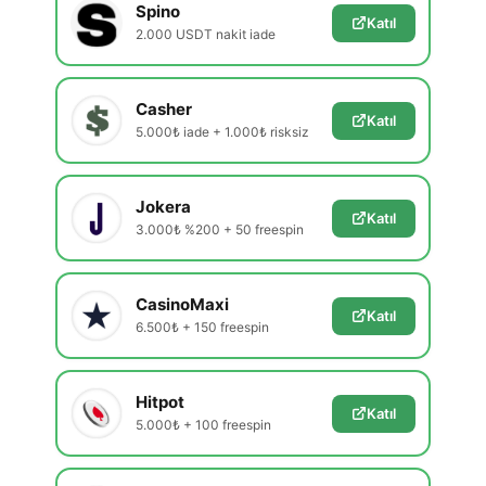
Spino
Katıl
2.000 USDT nakit iade
Casher
Katıl
5.000₺ iade + 1.000₺ risksiz
Jokera
Katıl
3.000₺ %200 + 50 freespin
CasinoMaxi
Katıl
6.500₺ + 150 freespin
Hitpot
Katıl
5.000₺ + 100 freespin