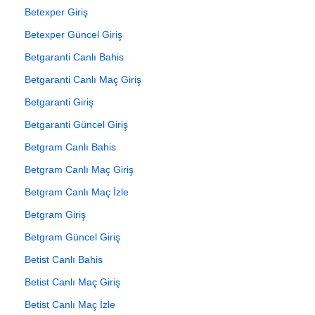
Betexper Giriş
Betexper Güncel Giriş
Betgaranti Canlı Bahis
Betgaranti Canlı Maç Giriş
Betgaranti Giriş
Betgaranti Güncel Giriş
Betgram Canlı Bahis
Betgram Canlı Maç Giriş
Betgram Canlı Maç İzle
Betgram Giriş
Betgram Güncel Giriş
Betist Canlı Bahis
Betist Canlı Maç Giriş
Betist Canlı Maç İzle