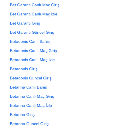
Bet Garanti Canlı Maç Giriş
Bet Garanti Canlı Maç İzle
Bet Garanti Giriş
Bet Garanti Güncel Giriş
Betadonis Canlı Bahis
Betadonis Canlı Maç Giriş
Betadonis Canlı Maç İzle
Betadonis Giriş
Betadonis Güncel Giriş
Betarina Canlı Bahis
Betarina Canlı Maç Giriş
Betarina Canlı Maç İzle
Betarina Giriş
Betarina Güncel Giriş