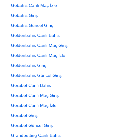
Gobahis Canlı Maç İzle
Gobahis Giriş
Gobahis Güncel Giriş
Goldenbahis Canlı Bahis
Goldenbahis Canlı Maç Giriş
Goldenbahis Canlı Maç İzle
Goldenbahis Giriş
Goldenbahis Güncel Giriş
Gorabet Canlı Bahis
Gorabet Canlı Maç Giriş
Gorabet Canlı Maç İzle
Gorabet Giriş
Gorabet Güncel Giriş
Grandbetting Canlı Bahis