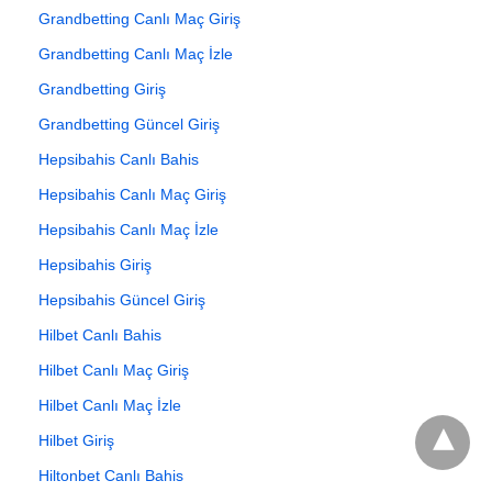
Grandbetting Canlı Maç Giriş
Grandbetting Canlı Maç İzle
Grandbetting Giriş
Grandbetting Güncel Giriş
Hepsibahis Canlı Bahis
Hepsibahis Canlı Maç Giriş
Hepsibahis Canlı Maç İzle
Hepsibahis Giriş
Hepsibahis Güncel Giriş
Hilbet Canlı Bahis
Hilbet Canlı Maç Giriş
Hilbet Canlı Maç İzle
Hilbet Giriş
Hiltonbet Canlı Bahis