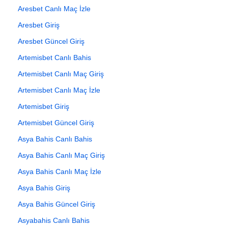
Aresbet Canlı Maç İzle
Aresbet Giriş
Aresbet Güncel Giriş
Artemisbet Canlı Bahis
Artemisbet Canlı Maç Giriş
Artemisbet Canlı Maç İzle
Artemisbet Giriş
Artemisbet Güncel Giriş
Asya Bahis Canlı Bahis
Asya Bahis Canlı Maç Giriş
Asya Bahis Canlı Maç İzle
Asya Bahis Giriş
Asya Bahis Güncel Giriş
Asyabahis Canlı Bahis