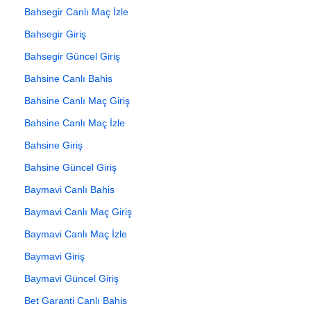
Bahsegir Canlı Maç İzle
Bahsegir Giriş
Bahsegir Güncel Giriş
Bahsine Canlı Bahis
Bahsine Canlı Maç Giriş
Bahsine Canlı Maç İzle
Bahsine Giriş
Bahsine Güncel Giriş
Baymavi Canlı Bahis
Baymavi Canlı Maç Giriş
Baymavi Canlı Maç İzle
Baymavi Giriş
Baymavi Güncel Giriş
Bet Garanti Canlı Bahis