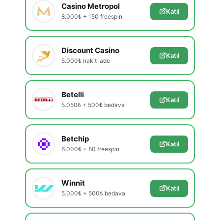
Casino Metropol
Katıl
8.000₺ + 150 freespin
Discount Casino
Katıl
5.000₺ nakit iade
Betelli
Katıl
5.050₺ + 500₺ bedava
Betchip
Katıl
6.000₺ + 80 freespin
Winnit
Katıl
5.000₺ + 500₺ bedava