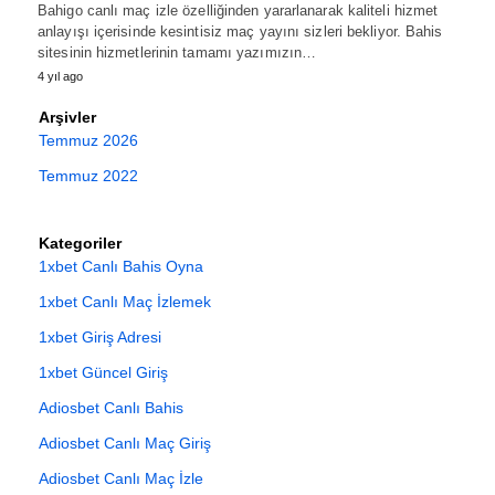
Bahigo canlı maç izle özelliğinden yararlanarak kaliteli hizmet
anlayışı içerisinde kesintisiz maç yayını sizleri bekliyor. Bahis
sitesinin hizmetlerinin tamamı yazımızın…
4 yıl ago
Arşivler
Temmuz 2026
Temmuz 2022
Kategoriler
1xbet Canlı Bahis Oyna
1xbet Canlı Maç İzlemek
1xbet Giriş Adresi
1xbet Güncel Giriş
Adiosbet Canlı Bahis
Adiosbet Canlı Maç Giriş
Adiosbet Canlı Maç İzle