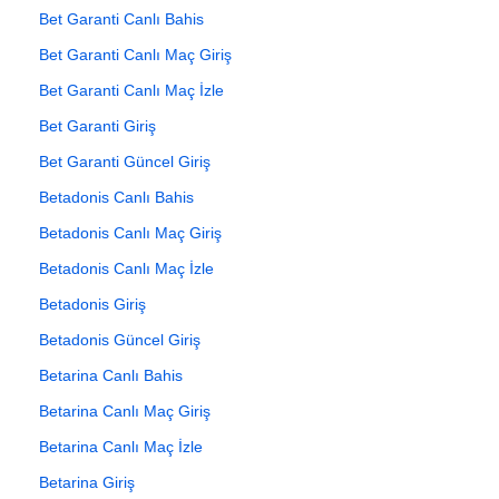
Bet Garanti Canlı Bahis
Bet Garanti Canlı Maç Giriş
Bet Garanti Canlı Maç İzle
Bet Garanti Giriş
Bet Garanti Güncel Giriş
Betadonis Canlı Bahis
Betadonis Canlı Maç Giriş
Betadonis Canlı Maç İzle
Betadonis Giriş
Betadonis Güncel Giriş
Betarina Canlı Bahis
Betarina Canlı Maç Giriş
Betarina Canlı Maç İzle
Betarina Giriş