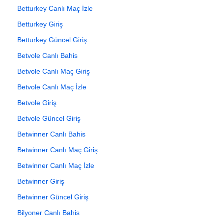
Betturkey Canlı Maç İzle
Betturkey Giriş
Betturkey Güncel Giriş
Betvole Canlı Bahis
Betvole Canlı Maç Giriş
Betvole Canlı Maç İzle
Betvole Giriş
Betvole Güncel Giriş
Betwinner Canlı Bahis
Betwinner Canlı Maç Giriş
Betwinner Canlı Maç İzle
Betwinner Giriş
Betwinner Güncel Giriş
Bilyoner Canlı Bahis