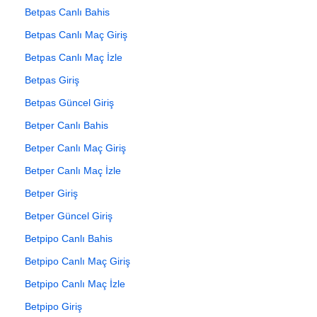
Betpas Canlı Bahis
Betpas Canlı Maç Giriş
Betpas Canlı Maç İzle
Betpas Giriş
Betpas Güncel Giriş
Betper Canlı Bahis
Betper Canlı Maç Giriş
Betper Canlı Maç İzle
Betper Giriş
Betper Güncel Giriş
Betpipo Canlı Bahis
Betpipo Canlı Maç Giriş
Betpipo Canlı Maç İzle
Betpipo Giriş