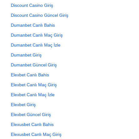
Discount Casino Giriş
Discount Casino Güncel Giriş
Dumanbet Canlı Bahis
Dumanbet Canlı Maç Giriş
Dumanbet Canlı Maç İzle
Dumanbet Giriş
Dumanbet Güncel Giriş
Elexbet Canlı Bahis
Elexbet Canlı Maç Giriş
Elexbet Canlı Maç İzle
Elexbet Giriş
Elexbet Güncel Giriş
Elexusbet Canlı Bahis
Elexusbet Canlı Maç Giriş