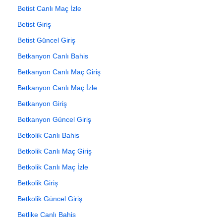
Betist Canlı Maç İzle
Betist Giriş
Betist Güncel Giriş
Betkanyon Canlı Bahis
Betkanyon Canlı Maç Giriş
Betkanyon Canlı Maç İzle
Betkanyon Giriş
Betkanyon Güncel Giriş
Betkolik Canlı Bahis
Betkolik Canlı Maç Giriş
Betkolik Canlı Maç İzle
Betkolik Giriş
Betkolik Güncel Giriş
Betlike Canlı Bahis