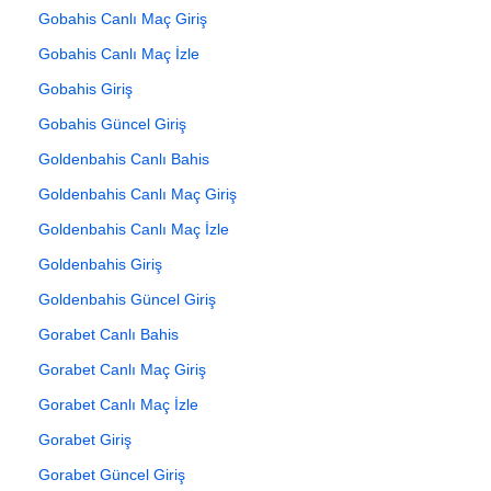
Gobahis Canlı Maç Giriş
Gobahis Canlı Maç İzle
Gobahis Giriş
Gobahis Güncel Giriş
Goldenbahis Canlı Bahis
Goldenbahis Canlı Maç Giriş
Goldenbahis Canlı Maç İzle
Goldenbahis Giriş
Goldenbahis Güncel Giriş
Gorabet Canlı Bahis
Gorabet Canlı Maç Giriş
Gorabet Canlı Maç İzle
Gorabet Giriş
Gorabet Güncel Giriş