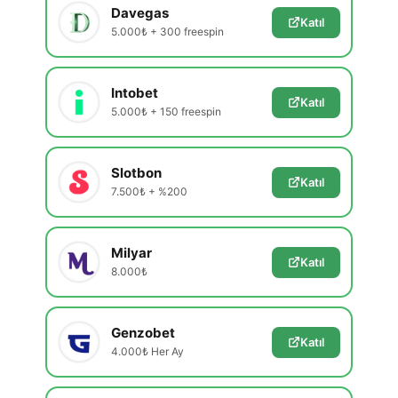
Davegas
Katıl
5.000₺ + 300 freespin
Intobet
Katıl
5.000₺ + 150 freespin
Slotbon
Katıl
7.500₺ + %200
Milyar
Katıl
8.000₺
Genzobet
Katıl
4.000₺ Her Ay