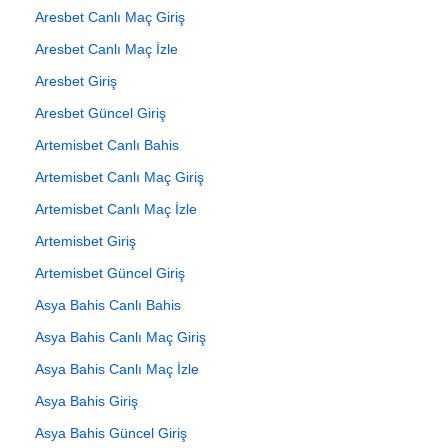
Aresbet Canlı Maç Giriş
Aresbet Canlı Maç İzle
Aresbet Giriş
Aresbet Güncel Giriş
Artemisbet Canlı Bahis
Artemisbet Canlı Maç Giriş
Artemisbet Canlı Maç İzle
Artemisbet Giriş
Artemisbet Güncel Giriş
Asya Bahis Canlı Bahis
Asya Bahis Canlı Maç Giriş
Asya Bahis Canlı Maç İzle
Asya Bahis Giriş
Asya Bahis Güncel Giriş