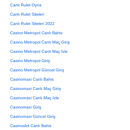
Canlı Rulet Oyna
Canlı Rulet Siteleri
Canlı Rulet Siteleri 2022
Casino Metropol Canlı Bahis
Casino Metropol Canlı Maç Giriş
Casino Metropol Canlı Maç İzle
Casino Metropol Giriş
Casino Metropol Güncel Giriş
Casinomaxi Canlı Bahis
Casinomaxi Canlı Maç Giriş
Casinomaxi Canlı Maç İzle
Casinomaxi Giriş
Casinomaxi Güncel Giriş
Casinoslot Canlı Bahis