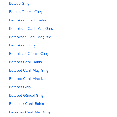
Betcup Giriş
Betcup Güncel Giriş
Betdoksan Canlı Bahis
Betdoksan Canlı Maç Giriş
Betdoksan Canlı Maç İzle
Betdoksan Giriş
Betdoksan Güncel Giriş
Betebet Canlı Bahis
Betebet Canlı Maç Giriş
Betebet Canlı Maç İzle
Betebet Giriş
Betebet Güncel Giriş
Betexper Canlı Bahis
Betexper Canlı Maç Giriş