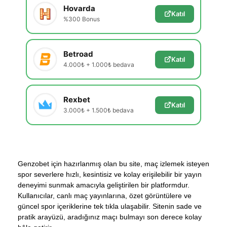
Hovarda
Katıl
%300 Bonus
Betroad
Katıl
4.000₺ + 1.000₺ bedava
Rexbet
Katıl
3.000₺ + 1.500₺ bedava
Genzobet için hazırlanmış olan bu site, maç izlemek isteyen
spor severlere hızlı, kesintisiz ve kolay erişilebilir bir yayın
deneyimi sunmak amacıyla geliştirilen bir platformdur.
Kullanıcılar, canlı maç yayınlarına, özet görüntülere ve
güncel spor içeriklerine tek tıkla ulaşabilir. Sitenin sade ve
pratik arayüzü, aradığınız maçı bulmayı son derece kolay