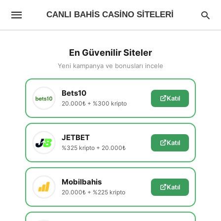
CANLI BAHIS CASINO SITELERI
En Güvenilir Siteler
Yeni kampanya ve bonusları incele
Bets10
Katıl
20.000₺ + %300 kripto
JETBET
Katıl
%325 kripto + 20.000₺
Mobilbahis
Katıl
20.000₺ + %225 kripto