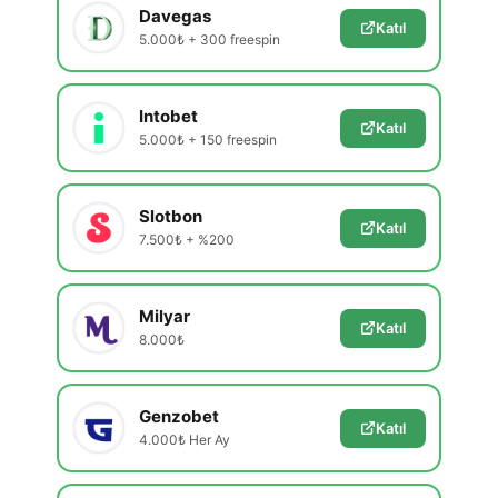
Davegas
Katıl
5.000₺ + 300 freespin
Intobet
Katıl
5.000₺ + 150 freespin
Slotbon
Katıl
7.500₺ + %200
Milyar
Katıl
8.000₺
Genzobet
Katıl
4.000₺ Her Ay