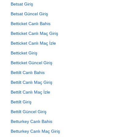
Betsat Giriş
Betsat Güncel Giriş
Betticket Canlı Bahis
Betticket Canlı Maç Giriş
Betticket Canlı Maç İzle
Betticket Giriş
Betticket Güncel Giriş
Bettilt Canlı Bahis
Bettilt Canlı Maç Giriş
Bettilt Canlı Maç İzle
Bettilt Giriş
Bettilt Güncel Giriş
Betturkey Canlı Bahis
Betturkey Canlı Maç Giriş