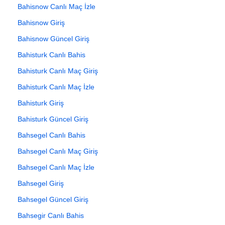
Bahisnow Canlı Maç İzle
Bahisnow Giriş
Bahisnow Güncel Giriş
Bahisturk Canlı Bahis
Bahisturk Canlı Maç Giriş
Bahisturk Canlı Maç İzle
Bahisturk Giriş
Bahisturk Güncel Giriş
Bahsegel Canlı Bahis
Bahsegel Canlı Maç Giriş
Bahsegel Canlı Maç İzle
Bahsegel Giriş
Bahsegel Güncel Giriş
Bahsegir Canlı Bahis