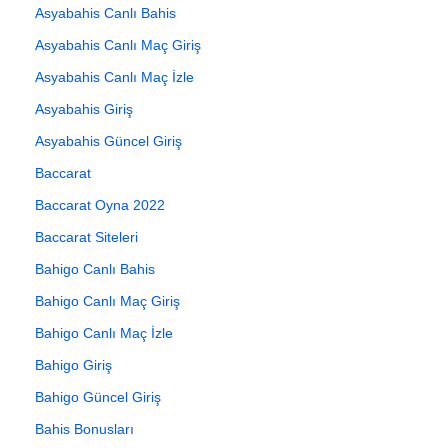
Asyabahis Canlı Bahis
Asyabahis Canlı Maç Giriş
Asyabahis Canlı Maç İzle
Asyabahis Giriş
Asyabahis Güncel Giriş
Baccarat
Baccarat Oyna 2022
Baccarat Siteleri
Bahigo Canlı Bahis
Bahigo Canlı Maç Giriş
Bahigo Canlı Maç İzle
Bahigo Giriş
Bahigo Güncel Giriş
Bahis Bonusları