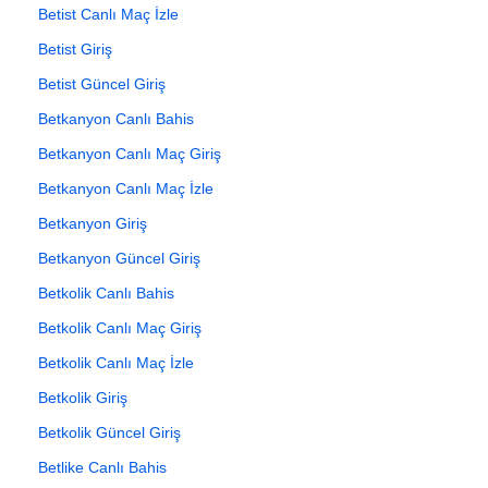
Betist Canlı Maç İzle
Betist Giriş
Betist Güncel Giriş
Betkanyon Canlı Bahis
Betkanyon Canlı Maç Giriş
Betkanyon Canlı Maç İzle
Betkanyon Giriş
Betkanyon Güncel Giriş
Betkolik Canlı Bahis
Betkolik Canlı Maç Giriş
Betkolik Canlı Maç İzle
Betkolik Giriş
Betkolik Güncel Giriş
Betlike Canlı Bahis