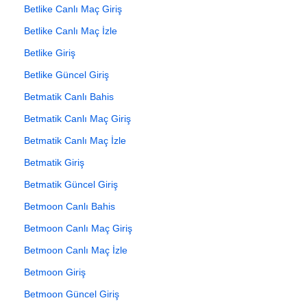
Betlike Canlı Maç Giriş
Betlike Canlı Maç İzle
Betlike Giriş
Betlike Güncel Giriş
Betmatik Canlı Bahis
Betmatik Canlı Maç Giriş
Betmatik Canlı Maç İzle
Betmatik Giriş
Betmatik Güncel Giriş
Betmoon Canlı Bahis
Betmoon Canlı Maç Giriş
Betmoon Canlı Maç İzle
Betmoon Giriş
Betmoon Güncel Giriş