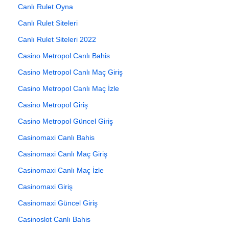
Canlı Rulet Oyna
Canlı Rulet Siteleri
Canlı Rulet Siteleri 2022
Casino Metropol Canlı Bahis
Casino Metropol Canlı Maç Giriş
Casino Metropol Canlı Maç İzle
Casino Metropol Giriş
Casino Metropol Güncel Giriş
Casinomaxi Canlı Bahis
Casinomaxi Canlı Maç Giriş
Casinomaxi Canlı Maç İzle
Casinomaxi Giriş
Casinomaxi Güncel Giriş
Casinoslot Canlı Bahis