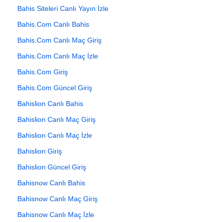
Bahis Siteleri Canlı Yayın İzle
Bahis.Com Canlı Bahis
Bahis.Com Canlı Maç Giriş
Bahis.Com Canlı Maç İzle
Bahis.Com Giriş
Bahis.Com Güncel Giriş
Bahislion Canlı Bahis
Bahislion Canlı Maç Giriş
Bahislion Canlı Maç İzle
Bahislion Giriş
Bahislion Güncel Giriş
Bahisnow Canlı Bahis
Bahisnow Canlı Maç Giriş
Bahisnow Canlı Maç İzle