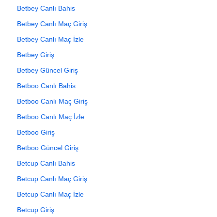
Betbey Canlı Bahis
Betbey Canlı Maç Giriş
Betbey Canlı Maç İzle
Betbey Giriş
Betbey Güncel Giriş
Betboo Canlı Bahis
Betboo Canlı Maç Giriş
Betboo Canlı Maç İzle
Betboo Giriş
Betboo Güncel Giriş
Betcup Canlı Bahis
Betcup Canlı Maç Giriş
Betcup Canlı Maç İzle
Betcup Giriş