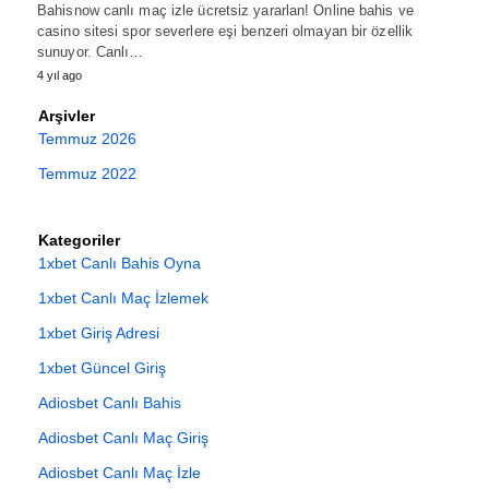
Bahisnow canlı maç izle ücretsiz yararlan! Online bahis ve
casino sitesi spor severlere eşi benzeri olmayan bir özellik
sunuyor. Canlı…
4 yıl ago
Arşivler
Temmuz 2026
Temmuz 2022
Kategoriler
1xbet Canlı Bahis Oyna
1xbet Canlı Maç İzlemek
1xbet Giriş Adresi
1xbet Güncel Giriş
Adiosbet Canlı Bahis
Adiosbet Canlı Maç Giriş
Adiosbet Canlı Maç İzle