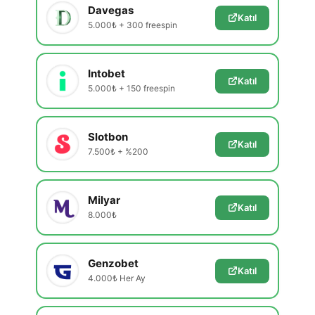
Davegas
Katıl
5.000₺ + 300 freespin
Intobet
Katıl
5.000₺ + 150 freespin
Slotbon
Katıl
7.500₺ + %200
Milyar
Katıl
8.000₺
Genzobet
Katıl
4.000₺ Her Ay