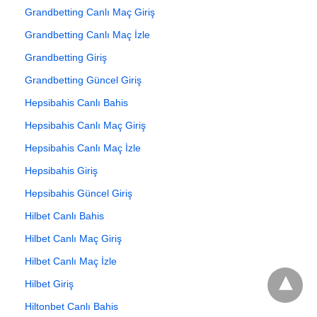
Grandbetting Canlı Maç Giriş
Grandbetting Canlı Maç İzle
Grandbetting Giriş
Grandbetting Güncel Giriş
Hepsibahis Canlı Bahis
Hepsibahis Canlı Maç Giriş
Hepsibahis Canlı Maç İzle
Hepsibahis Giriş
Hepsibahis Güncel Giriş
Hilbet Canlı Bahis
Hilbet Canlı Maç Giriş
Hilbet Canlı Maç İzle
Hilbet Giriş
Hiltonbet Canlı Bahis