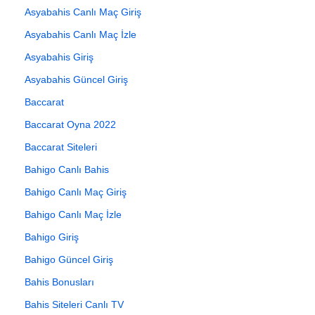
Asyabahis Canlı Maç Giriş
Asyabahis Canlı Maç İzle
Asyabahis Giriş
Asyabahis Güncel Giriş
Baccarat
Baccarat Oyna 2022
Baccarat Siteleri
Bahigo Canlı Bahis
Bahigo Canlı Maç Giriş
Bahigo Canlı Maç İzle
Bahigo Giriş
Bahigo Güncel Giriş
Bahis Bonusları
Bahis Siteleri Canlı TV