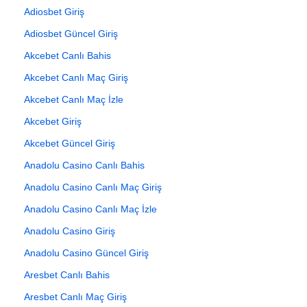
Adiosbet Giriş
Adiosbet Güncel Giriş
Akcebet Canlı Bahis
Akcebet Canlı Maç Giriş
Akcebet Canlı Maç İzle
Akcebet Giriş
Akcebet Güncel Giriş
Anadolu Casino Canlı Bahis
Anadolu Casino Canlı Maç Giriş
Anadolu Casino Canlı Maç İzle
Anadolu Casino Giriş
Anadolu Casino Güncel Giriş
Aresbet Canlı Bahis
Aresbet Canlı Maç Giriş