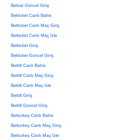
Betsat Güncel Giriş
Betticket Canlı Bahis
Betticket Canlı Maç Giriş
Betticket Canlı Maç İzle
Betticket Giriş
Betticket Güncel Giriş
Bettilt Canlı Bahis
Bettilt Canlı Maç Giriş
Bettilt Canlı Maç İzle
Bettilt Giriş
Bettilt Güncel Giriş
Betturkey Canlı Bahis
Betturkey Canlı Maç Giriş
Betturkey Canlı Maç İzle