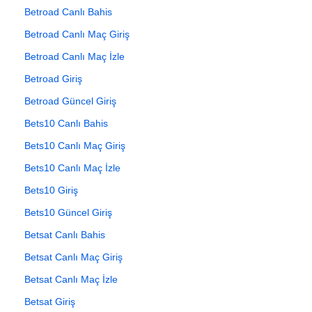
Betroad Canlı Bahis
Betroad Canlı Maç Giriş
Betroad Canlı Maç İzle
Betroad Giriş
Betroad Güncel Giriş
Bets10 Canlı Bahis
Bets10 Canlı Maç Giriş
Bets10 Canlı Maç İzle
Bets10 Giriş
Bets10 Güncel Giriş
Betsat Canlı Bahis
Betsat Canlı Maç Giriş
Betsat Canlı Maç İzle
Betsat Giriş