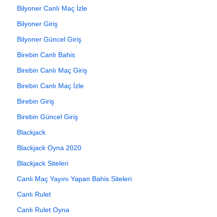
Bilyoner Canlı Maç İzle
Bilyoner Giriş
Bilyoner Güncel Giriş
Birebin Canlı Bahis
Birebin Canlı Maç Giriş
Birebin Canlı Maç İzle
Birebin Giriş
Birebin Güncel Giriş
Blackjack
Blackjack Oyna 2020
Blackjack Siteleri
Canlı Maç Yayını Yapan Bahis Siteleri
Canlı Rulet
Canlı Rulet Oyna