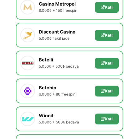
Casino Metropol
Katıl
8.000₺ + 150 freespin
Discount Casino
Katıl
5.000₺ nakit iade
Betelli
Katıl
5.050₺ + 500₺ bedava
Betchip
Katıl
6.000₺ + 80 freespin
Winnit
Katıl
5.000₺ + 500₺ bedava