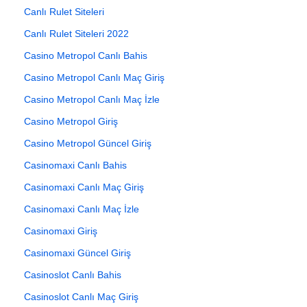
Canlı Rulet Siteleri
Canlı Rulet Siteleri 2022
Casino Metropol Canlı Bahis
Casino Metropol Canlı Maç Giriş
Casino Metropol Canlı Maç İzle
Casino Metropol Giriş
Casino Metropol Güncel Giriş
Casinomaxi Canlı Bahis
Casinomaxi Canlı Maç Giriş
Casinomaxi Canlı Maç İzle
Casinomaxi Giriş
Casinomaxi Güncel Giriş
Casinoslot Canlı Bahis
Casinoslot Canlı Maç Giriş