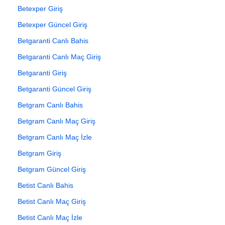
Betexper Giriş
Betexper Güncel Giriş
Betgaranti Canlı Bahis
Betgaranti Canlı Maç Giriş
Betgaranti Giriş
Betgaranti Güncel Giriş
Betgram Canlı Bahis
Betgram Canlı Maç Giriş
Betgram Canlı Maç İzle
Betgram Giriş
Betgram Güncel Giriş
Betist Canlı Bahis
Betist Canlı Maç Giriş
Betist Canlı Maç İzle