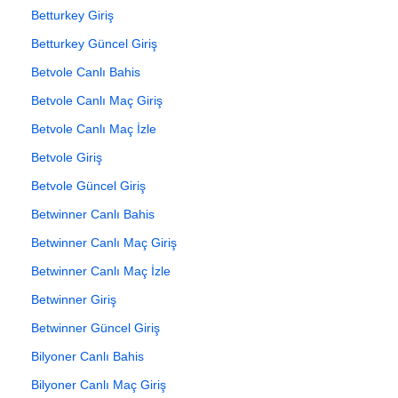
Betturkey Giriş
Betturkey Güncel Giriş
Betvole Canlı Bahis
Betvole Canlı Maç Giriş
Betvole Canlı Maç İzle
Betvole Giriş
Betvole Güncel Giriş
Betwinner Canlı Bahis
Betwinner Canlı Maç Giriş
Betwinner Canlı Maç İzle
Betwinner Giriş
Betwinner Güncel Giriş
Bilyoner Canlı Bahis
Bilyoner Canlı Maç Giriş