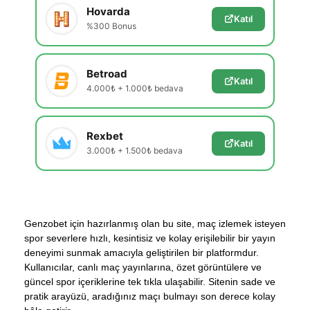
Hovarda
Katıl
%300 Bonus
Betroad
Katıl
4.000₺ + 1.000₺ bedava
Rexbet
Katıl
3.000₺ + 1.500₺ bedava
Genzobet için hazırlanmış olan bu site, maç izlemek isteyen
spor severlere hızlı, kesintisiz ve kolay erişilebilir bir yayın
deneyimi sunmak amacıyla geliştirilen bir platformdur.
Kullanıcılar, canlı maç yayınlarına, özet görüntülere ve
güncel spor içeriklerine tek tıkla ulaşabilir. Sitenin sade ve
pratik arayüzü, aradığınız maçı bulmayı son derece kolay