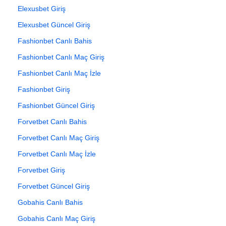
Elexusbet Giriş
Elexusbet Güncel Giriş
Fashionbet Canlı Bahis
Fashionbet Canlı Maç Giriş
Fashionbet Canlı Maç İzle
Fashionbet Giriş
Fashionbet Güncel Giriş
Forvetbet Canlı Bahis
Forvetbet Canlı Maç Giriş
Forvetbet Canlı Maç İzle
Forvetbet Giriş
Forvetbet Güncel Giriş
Gobahis Canlı Bahis
Gobahis Canlı Maç Giriş