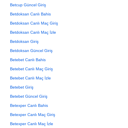
Betcup Güncel Giriş
Betdoksan Canlı Bahis
Betdoksan Canlı Maç Giriş
Betdoksan Canlı Maç İzle
Betdoksan Giriş
Betdoksan Güncel Giriş
Betebet Canlı Bahis
Betebet Canlı Maç Giriş
Betebet Canlı Maç İzle
Betebet Giriş
Betebet Güncel Giriş
Betexper Canlı Bahis
Betexper Canlı Maç Giriş
Betexper Canlı Maç İzle