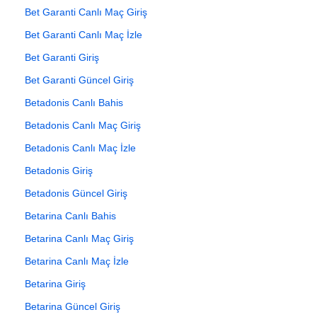
Bet Garanti Canlı Maç Giriş
Bet Garanti Canlı Maç İzle
Bet Garanti Giriş
Bet Garanti Güncel Giriş
Betadonis Canlı Bahis
Betadonis Canlı Maç Giriş
Betadonis Canlı Maç İzle
Betadonis Giriş
Betadonis Güncel Giriş
Betarina Canlı Bahis
Betarina Canlı Maç Giriş
Betarina Canlı Maç İzle
Betarina Giriş
Betarina Güncel Giriş