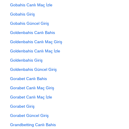
Gobahis Canlı Maç İzle
Gobahis Giriş
Gobahis Güncel Giriş
Goldenbahis Canlı Bahis
Goldenbahis Canlı Maç Giriş
Goldenbahis Canlı Maç İzle
Goldenbahis Giriş
Goldenbahis Güncel Giriş
Gorabet Canlı Bahis
Gorabet Canlı Maç Giriş
Gorabet Canlı Maç İzle
Gorabet Giriş
Gorabet Güncel Giriş
Grandbetting Canlı Bahis