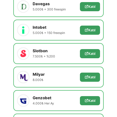
Davegas
Katıl
5.000₺ + 300 freespin
Intobet
Katıl
5.000₺ + 150 freespin
Slotbon
Katıl
7.500₺ + %200
Milyar
Katıl
8.000₺
Genzobet
Katıl
4.000₺ Her Ay