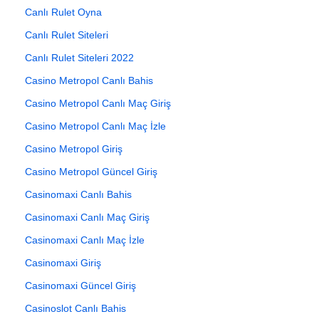
Canlı Rulet Oyna
Canlı Rulet Siteleri
Canlı Rulet Siteleri 2022
Casino Metropol Canlı Bahis
Casino Metropol Canlı Maç Giriş
Casino Metropol Canlı Maç İzle
Casino Metropol Giriş
Casino Metropol Güncel Giriş
Casinomaxi Canlı Bahis
Casinomaxi Canlı Maç Giriş
Casinomaxi Canlı Maç İzle
Casinomaxi Giriş
Casinomaxi Güncel Giriş
Casinoslot Canlı Bahis