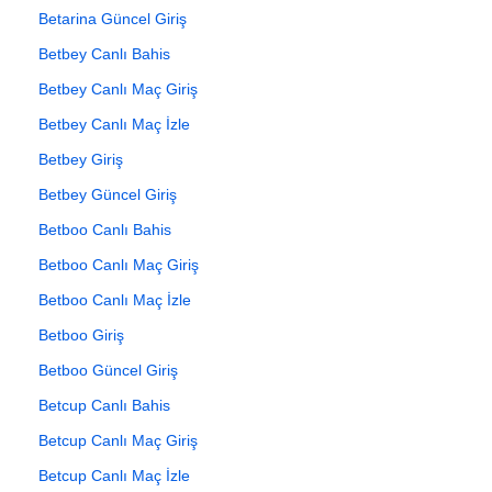
Betarina Güncel Giriş
Betbey Canlı Bahis
Betbey Canlı Maç Giriş
Betbey Canlı Maç İzle
Betbey Giriş
Betbey Güncel Giriş
Betboo Canlı Bahis
Betboo Canlı Maç Giriş
Betboo Canlı Maç İzle
Betboo Giriş
Betboo Güncel Giriş
Betcup Canlı Bahis
Betcup Canlı Maç Giriş
Betcup Canlı Maç İzle