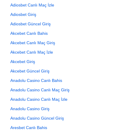
Adiosbet Canlı Maç İzle
Adiosbet Giriş
Adiosbet Güncel Giriş
Akcebet Canlı Bahis
Akcebet Canlı Maç Giriş
Akcebet Canlı Maç İzle
Akcebet Giriş
Akcebet Güncel Giriş
Anadolu Casino Canlı Bahis
Anadolu Casino Canlı Maç Giriş
Anadolu Casino Canlı Maç İzle
Anadolu Casino Giriş
Anadolu Casino Güncel Giriş
Aresbet Canlı Bahis