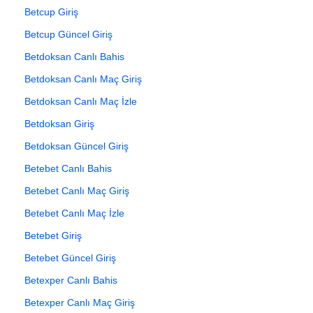
Betcup Giriş
Betcup Güncel Giriş
Betdoksan Canlı Bahis
Betdoksan Canlı Maç Giriş
Betdoksan Canlı Maç İzle
Betdoksan Giriş
Betdoksan Güncel Giriş
Betebet Canlı Bahis
Betebet Canlı Maç Giriş
Betebet Canlı Maç İzle
Betebet Giriş
Betebet Güncel Giriş
Betexper Canlı Bahis
Betexper Canlı Maç Giriş