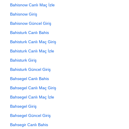
Bahisnow Canlı Maç İzle
Bahisnow Giriş
Bahisnow Güncel Giriş
Bahisturk Canlı Bahis
Bahisturk Canlı Maç Giriş
Bahisturk Canlı Maç İzle
Bahisturk Giriş
Bahisturk Güncel Giriş
Bahsegel Canlı Bahis
Bahsegel Canlı Maç Giriş
Bahsegel Canlı Maç İzle
Bahsegel Giriş
Bahsegel Güncel Giriş
Bahsegir Canlı Bahis