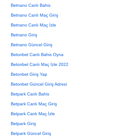
Betnano Canlı Bahis
Betnano Canlı Maç Giriş
Betnano Canlı Maç İzle
Betnano Giriş
Betnano Güncel Giriş
Betonbet Canlı Bahis Oyna
Betonbet Canlı Maç İzle 2022
Betonbet Giriş Yap
Betonbet Güncel Giriş Adresi
Betpark Canlı Bahis
Betpark Canlı Maç Giriş
Betpark Canlı Maç İzle
Betpark Giriş
Betpark Güncel Giriş