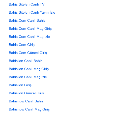
Bahis Siteleri Canlı TV
Bahis Siteleri Canlı Yayın İzle
Bahis.Com Canlı Bahis
Bahis.Com Canlı Maç Giriş
Bahis.Com Canlı Maç İzle
Bahis.Com Giriş
Bahis.Com Güncel Giriş
Bahislion Canlı Bahis
Bahislion Canlı Maç Giriş
Bahislion Canlı Maç İzle
Bahislion Giriş
Bahislion Güncel Giriş
Bahisnow Canlı Bahis
Bahisnow Canlı Maç Giriş