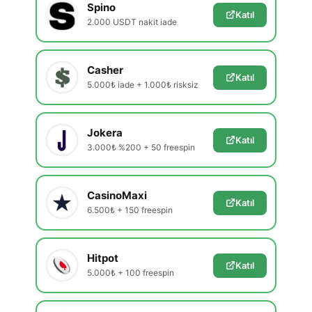
Spino
Katıl
2.000 USDT nakit iade
Casher
Katıl
5.000₺ iade + 1.000₺ risksiz
Jokera
Katıl
3.000₺ %200 + 50 freespin
CasinoMaxi
Katıl
6.500₺ + 150 freespin
Hitpot
Katıl
5.000₺ + 100 freespin