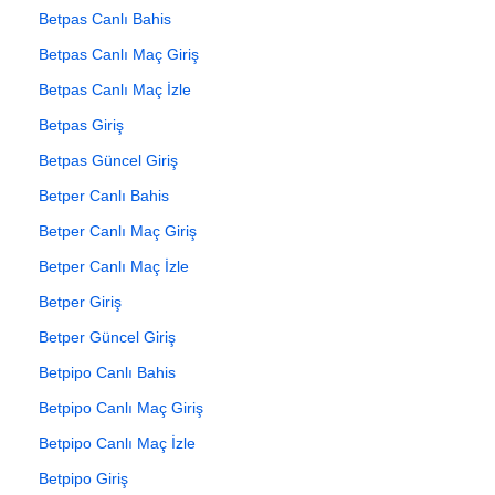
Betpas Canlı Bahis
Betpas Canlı Maç Giriş
Betpas Canlı Maç İzle
Betpas Giriş
Betpas Güncel Giriş
Betper Canlı Bahis
Betper Canlı Maç Giriş
Betper Canlı Maç İzle
Betper Giriş
Betper Güncel Giriş
Betpipo Canlı Bahis
Betpipo Canlı Maç Giriş
Betpipo Canlı Maç İzle
Betpipo Giriş