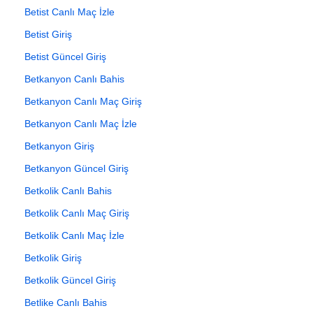
Betist Canlı Maç İzle
Betist Giriş
Betist Güncel Giriş
Betkanyon Canlı Bahis
Betkanyon Canlı Maç Giriş
Betkanyon Canlı Maç İzle
Betkanyon Giriş
Betkanyon Güncel Giriş
Betkolik Canlı Bahis
Betkolik Canlı Maç Giriş
Betkolik Canlı Maç İzle
Betkolik Giriş
Betkolik Güncel Giriş
Betlike Canlı Bahis