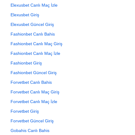
Elexusbet Canlı Maç İzle
Elexusbet Giriş
Elexusbet Güncel Giriş
Fashionbet Canlı Bahis
Fashionbet Canlı Maç Giriş
Fashionbet Canlı Maç İzle
Fashionbet Giriş
Fashionbet Güncel Giriş
Forvetbet Canlı Bahis
Forvetbet Canlı Maç Giriş
Forvetbet Canlı Maç İzle
Forvetbet Giriş
Forvetbet Güncel Giriş
Gobahis Canlı Bahis