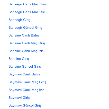
Bahsegir Canlı Maç Giriş
Bahsegir Canlı Maç İzle
Bahsegir Giriş
Bahsegir Güncel Giriş
Bahsine Canlı Bahis
Bahsine Canlı Maç Giriş
Bahsine Canlı Maç İzle
Bahsine Giriş
Bahsine Güncel Giriş
Baymavi Canlı Bahis
Baymavi Canlı Maç Giriş
Baymavi Canlı Maç İzle
Baymavi Giriş
Baymavi Güncel Giriş