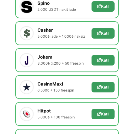
Spino
Katıl
2.000 USDT nakit iade
Casher
Katıl
5.000₺ iade + 1.000₺ risksiz
Jokera
Katıl
3.000₺ %200 + 50 freespin
CasinoMaxi
Katıl
6.500₺ + 150 freespin
Hitpot
Katıl
5.000₺ + 100 freespin