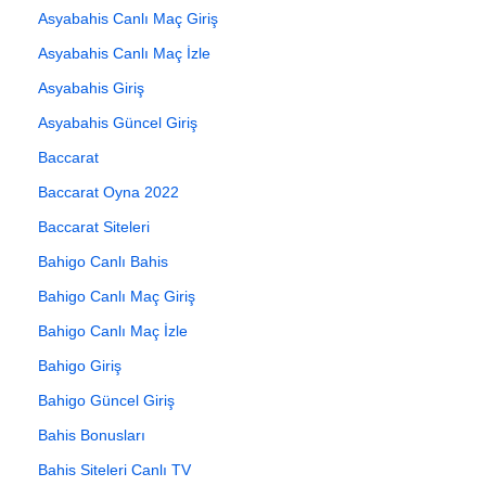
Asyabahis Canlı Maç Giriş
Asyabahis Canlı Maç İzle
Asyabahis Giriş
Asyabahis Güncel Giriş
Baccarat
Baccarat Oyna 2022
Baccarat Siteleri
Bahigo Canlı Bahis
Bahigo Canlı Maç Giriş
Bahigo Canlı Maç İzle
Bahigo Giriş
Bahigo Güncel Giriş
Bahis Bonusları
Bahis Siteleri Canlı TV