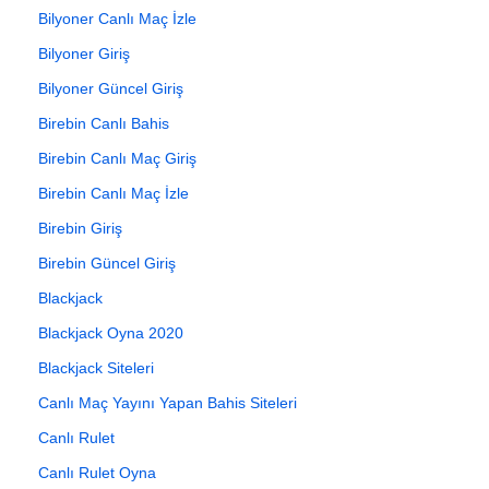
Bilyoner Canlı Maç İzle
Bilyoner Giriş
Bilyoner Güncel Giriş
Birebin Canlı Bahis
Birebin Canlı Maç Giriş
Birebin Canlı Maç İzle
Birebin Giriş
Birebin Güncel Giriş
Blackjack
Blackjack Oyna 2020
Blackjack Siteleri
Canlı Maç Yayını Yapan Bahis Siteleri
Canlı Rulet
Canlı Rulet Oyna