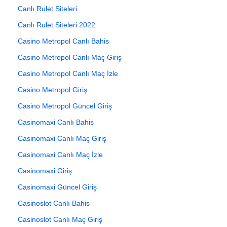
Canlı Rulet Siteleri
Canlı Rulet Siteleri 2022
Casino Metropol Canlı Bahis
Casino Metropol Canlı Maç Giriş
Casino Metropol Canlı Maç İzle
Casino Metropol Giriş
Casino Metropol Güncel Giriş
Casinomaxi Canlı Bahis
Casinomaxi Canlı Maç Giriş
Casinomaxi Canlı Maç İzle
Casinomaxi Giriş
Casinomaxi Güncel Giriş
Casinoslot Canlı Bahis
Casinoslot Canlı Maç Giriş