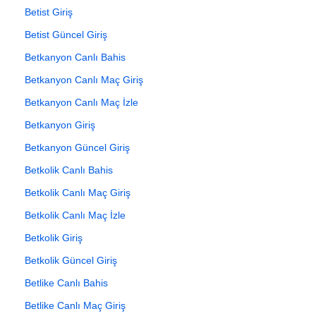
Betist Giriş
Betist Güncel Giriş
Betkanyon Canlı Bahis
Betkanyon Canlı Maç Giriş
Betkanyon Canlı Maç İzle
Betkanyon Giriş
Betkanyon Güncel Giriş
Betkolik Canlı Bahis
Betkolik Canlı Maç Giriş
Betkolik Canlı Maç İzle
Betkolik Giriş
Betkolik Güncel Giriş
Betlike Canlı Bahis
Betlike Canlı Maç Giriş