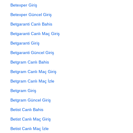
Betexper Giriş
Betexper Güncel Giriş
Betgaranti Canlı Bahis
Betgaranti Canlı Maç Giriş
Betgaranti Giriş
Betgaranti Güncel Giriş
Betgram Canlı Bahis
Betgram Canlı Maç Giriş
Betgram Canlı Maç İzle
Betgram Giriş
Betgram Güncel Giriş
Betist Canlı Bahis
Betist Canlı Maç Giriş
Betist Canlı Maç İzle