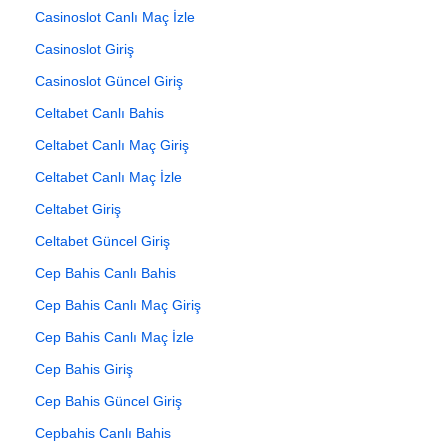
Casinoslot Canlı Maç İzle
Casinoslot Giriş
Casinoslot Güncel Giriş
Celtabet Canlı Bahis
Celtabet Canlı Maç Giriş
Celtabet Canlı Maç İzle
Celtabet Giriş
Celtabet Güncel Giriş
Cep Bahis Canlı Bahis
Cep Bahis Canlı Maç Giriş
Cep Bahis Canlı Maç İzle
Cep Bahis Giriş
Cep Bahis Güncel Giriş
Cepbahis Canlı Bahis