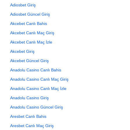
Adiosbet Giriş
Adiosbet Güncel Giriş
Akcebet Canlı Bahis
Akcebet Canlı Maç Giriş
Akcebet Canlı Maç İzle
Akcebet Giriş
Akcebet Güncel Giriş
Anadolu Casino Canlı Bahis
Anadolu Casino Canlı Maç Giriş
Anadolu Casino Canlı Maç İzle
Anadolu Casino Giriş
Anadolu Casino Güncel Giriş
Aresbet Canlı Bahis
Aresbet Canlı Maç Giriş