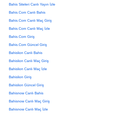
Bahis Siteleri Canlı Yayın İzle
Bahis.Com Canlı Bahis
Bahis.Com Canlı Maç Giriş
Bahis.Com Canlı Maç İzle
Bahis.Com Giriş
Bahis.Com Güncel Giriş
Bahislion Canlı Bahis
Bahislion Canlı Maç Giriş
Bahislion Canlı Maç İzle
Bahislion Giriş
Bahislion Güncel Giriş
Bahisnow Canlı Bahis
Bahisnow Canlı Maç Giriş
Bahisnow Canlı Maç İzle