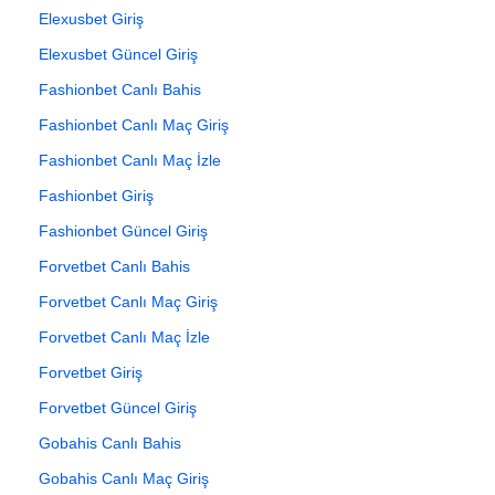
Elexusbet Giriş
Elexusbet Güncel Giriş
Fashionbet Canlı Bahis
Fashionbet Canlı Maç Giriş
Fashionbet Canlı Maç İzle
Fashionbet Giriş
Fashionbet Güncel Giriş
Forvetbet Canlı Bahis
Forvetbet Canlı Maç Giriş
Forvetbet Canlı Maç İzle
Forvetbet Giriş
Forvetbet Güncel Giriş
Gobahis Canlı Bahis
Gobahis Canlı Maç Giriş