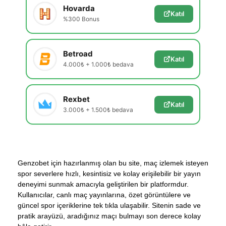
Hovarda
Katıl
%300 Bonus
Betroad
Katıl
4.000₺ + 1.000₺ bedava
Rexbet
Katıl
3.000₺ + 1.500₺ bedava
Genzobet için hazırlanmış olan bu site, maç izlemek isteyen
spor severlere hızlı, kesintisiz ve kolay erişilebilir bir yayın
deneyimi sunmak amacıyla geliştirilen bir platformdur.
Kullanıcılar, canlı maç yayınlarına, özet görüntülere ve
güncel spor içeriklerine tek tıkla ulaşabilir. Sitenin sade ve
pratik arayüzü, aradığınız maçı bulmayı son derece kolay