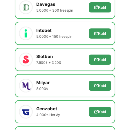
Davegas
Katıl
5.000₺ + 300 freespin
Intobet
Katıl
5.000₺ + 150 freespin
Slotbon
Katıl
7.500₺ + %200
Milyar
Katıl
8.000₺
Genzobet
Katıl
4.000₺ Her Ay