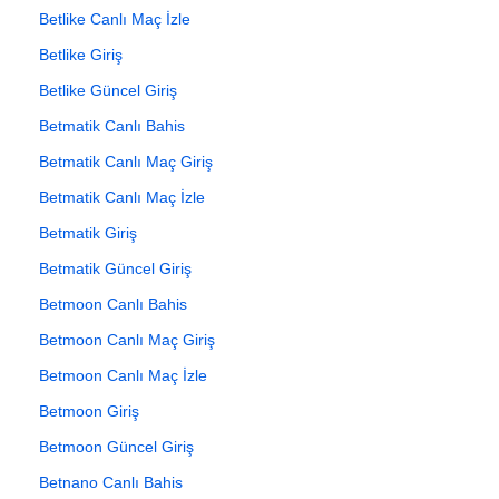
Betlike Canlı Maç İzle
Betlike Giriş
Betlike Güncel Giriş
Betmatik Canlı Bahis
Betmatik Canlı Maç Giriş
Betmatik Canlı Maç İzle
Betmatik Giriş
Betmatik Güncel Giriş
Betmoon Canlı Bahis
Betmoon Canlı Maç Giriş
Betmoon Canlı Maç İzle
Betmoon Giriş
Betmoon Güncel Giriş
Betnano Canlı Bahis