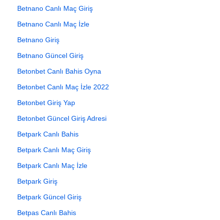
Betnano Canlı Maç Giriş
Betnano Canlı Maç İzle
Betnano Giriş
Betnano Güncel Giriş
Betonbet Canlı Bahis Oyna
Betonbet Canlı Maç İzle 2022
Betonbet Giriş Yap
Betonbet Güncel Giriş Adresi
Betpark Canlı Bahis
Betpark Canlı Maç Giriş
Betpark Canlı Maç İzle
Betpark Giriş
Betpark Güncel Giriş
Betpas Canlı Bahis