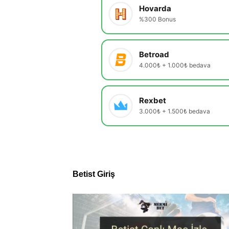
Hovarda
%300 Bonus
Betroad
4.000₺ + 1.000₺ bedava
Rexbet
3.000₺ + 1.500₺ bedava
Betist Giriş