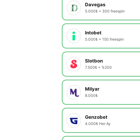
Davegas
5.000₺ + 300 freespin
Intobet
5.000₺ + 150 freespin
Slotbon
7.500₺ + %200
Milyar
8.000₺
Genzobet
4.000₺ Her Ay