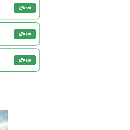
Katıl
Katıl
Katıl