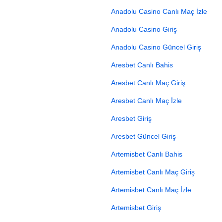
Anadolu Casino Canlı Maç İzle
Anadolu Casino Giriş
Anadolu Casino Güncel Giriş
Aresbet Canlı Bahis
Aresbet Canlı Maç Giriş
Aresbet Canlı Maç İzle
Aresbet Giriş
Aresbet Güncel Giriş
Artemisbet Canlı Bahis
Artemisbet Canlı Maç Giriş
Artemisbet Canlı Maç İzle
Artemisbet Giriş