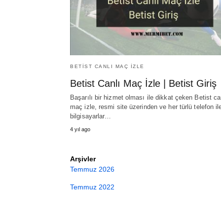
BETIST CANLI MAÇ İZLE
Betist Canlı Maç İzle | Betist Giriş
Başarılı bir hizmet olması ile dikkat çeken Betist ca
maç izle, resmi site üzerinden ve her türlü telefon il
bilgisayarlar…
4 yıl ago
Arşivler
Temmuz 2026
Temmuz 2022