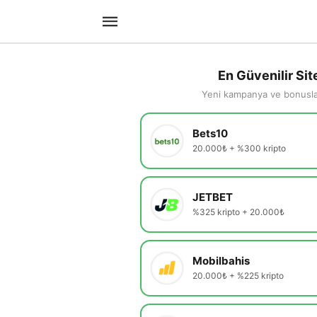
En Güvenilir Sit
Yeni kampanya ve bonuslar
Bets10
20.000₺ + %300 kripto
JETBET
%325 kripto + 20.000₺
Mobilbahis
20.000₺ + %225 kripto