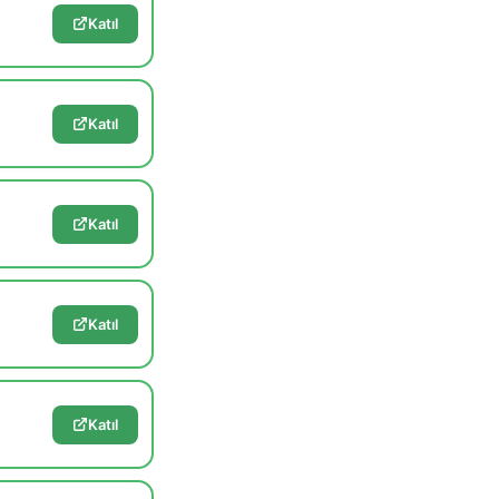
Katıl
Katıl
Katıl
Katıl
Katıl