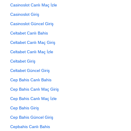
Casinoslot Canlı Maç İzle
Casinoslot Giriş
Casinoslot Güncel Giriş
Celtabet Canlı Bahis
Celtabet Canlı Maç Giriş
Celtabet Canlı Maç İzle
Celtabet Giriş
Celtabet Güncel Giriş
Cep Bahis Canlı Bahis
Cep Bahis Canlı Maç Giriş
Cep Bahis Canlı Maç İzle
Cep Bahis Giriş
Cep Bahis Güncel Giriş
Cepbahis Canlı Bahis