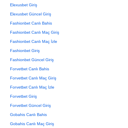
Elexusbet Giriş
Elexusbet Güncel Giriş
Fashionbet Canlı Bahis
Fashionbet Canlı Maç Giriş
Fashionbet Canlı Maç İzle
Fashionbet Giriş
Fashionbet Güncel Giriş
Forvetbet Canlı Bahis
Forvetbet Canlı Maç Giriş
Forvetbet Canlı Maç İzle
Forvetbet Giriş
Forvetbet Güncel Giriş
Gobahis Canlı Bahis
Gobahis Canlı Maç Giriş