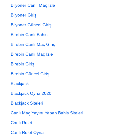
Bilyoner Canlı Maç İzle
Bilyoner Giriş
Bilyoner Güncel Giriş
Birebin Canlı Bahis
Birebin Canlı Maç Giriş
Birebin Canlı Maç İzle
Birebin Giriş
Birebin Güncel Giriş
Blackjack
Blackjack Oyna 2020
Blackjack Siteleri
Canlı Maç Yayını Yapan Bahis Siteleri
Canlı Rulet
Canlı Rulet Oyna