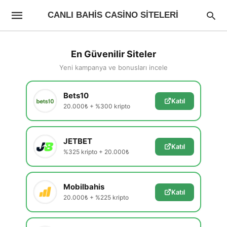
CANLI BAHIS CASINO SITELERI
En Güvenilir Siteler
Yeni kampanya ve bonusları incele
Bets10
Katıl
20.000₺ + %300 kripto
JETBET
Katıl
%325 kripto + 20.000₺
Mobilbahis
Katıl
20.000₺ + %225 kripto