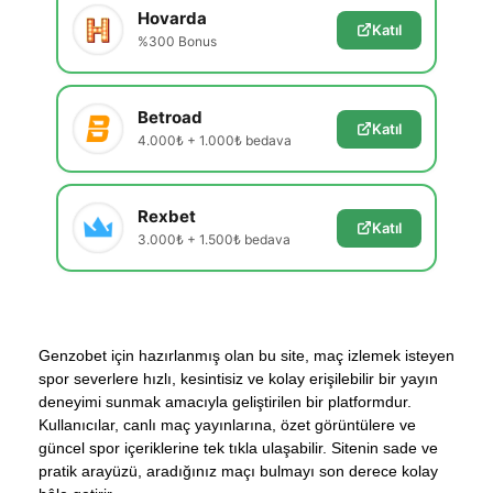
Hovarda
Katıl
%300 Bonus
Betroad
Katıl
4.000₺ + 1.000₺ bedava
Rexbet
Katıl
3.000₺ + 1.500₺ bedava
Genzobet için hazırlanmış olan bu site, maç izlemek isteyen
spor severlere hızlı, kesintisiz ve kolay erişilebilir bir yayın
deneyimi sunmak amacıyla geliştirilen bir platformdur.
Kullanıcılar, canlı maç yayınlarına, özet görüntülere ve
güncel spor içeriklerine tek tıkla ulaşabilir. Sitenin sade ve
pratik arayüzü, aradığınız maçı bulmayı son derece kolay