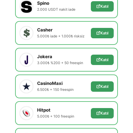
Spino
Katıl
2.000 USDT nakit iade
Casher
Katıl
5.000₺ iade + 1.000₺ risksiz
Jokera
Katıl
3.000₺ %200 + 50 freespin
CasinoMaxi
Katıl
6.500₺ + 150 freespin
Hitpot
Katıl
5.000₺ + 100 freespin