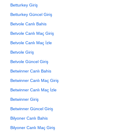
Betturkey Giriş
Betturkey Güncel Giriş
Betvole Canlı Bahis
Betvole Canlı Maç Giriş
Betvole Canlı Maç İzle
Betvole Giriş
Betvole Güncel Giriş
Betwinner Canlı Bahis
Betwinner Canlı Maç Giriş
Betwinner Canlı Maç İzle
Betwinner Giriş
Betwinner Güncel Giriş
Bilyoner Canlı Bahis
Bilyoner Canlı Maç Giriş