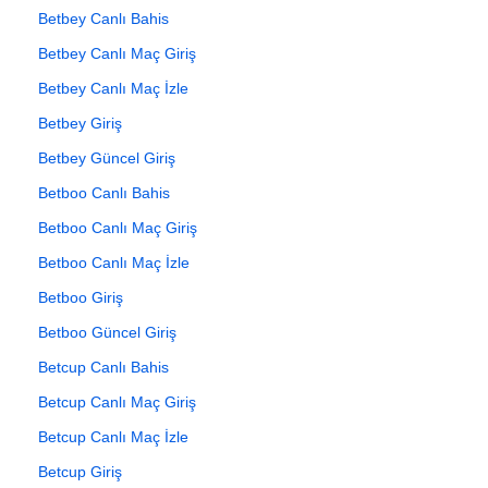
Betbey Canlı Bahis
Betbey Canlı Maç Giriş
Betbey Canlı Maç İzle
Betbey Giriş
Betbey Güncel Giriş
Betboo Canlı Bahis
Betboo Canlı Maç Giriş
Betboo Canlı Maç İzle
Betboo Giriş
Betboo Güncel Giriş
Betcup Canlı Bahis
Betcup Canlı Maç Giriş
Betcup Canlı Maç İzle
Betcup Giriş