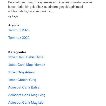
Perabet canlı maç izle işlemleri söz konusu olmakla beraber
bunun farklı bir çok cihaz üzerinden gerçekleştirilmesi
noktasında hiçbir sorun yoktur.…
4 yıl ago
Arşivler
Temmuz 2026
Temmuz 2022
Kategoriler
1xbet Canlı Bahis Oyna
1xbet Canlı Maç İzlemek
1xbet Giriş Adresi
1xbet Güncel Giriş
Adiosbet Canlı Bahis
Adiosbet Canlı Maç Giriş
Adiosbet Canlı Maç İzle