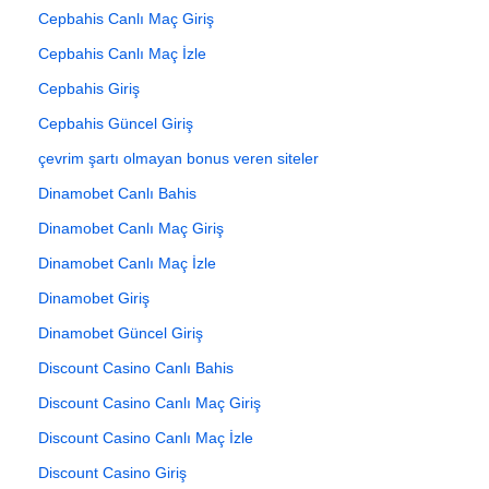
Cepbahis Canlı Maç Giriş
Cepbahis Canlı Maç İzle
Cepbahis Giriş
Cepbahis Güncel Giriş
çevrim şartı olmayan bonus veren siteler
Dinamobet Canlı Bahis
Dinamobet Canlı Maç Giriş
Dinamobet Canlı Maç İzle
Dinamobet Giriş
Dinamobet Güncel Giriş
Discount Casino Canlı Bahis
Discount Casino Canlı Maç Giriş
Discount Casino Canlı Maç İzle
Discount Casino Giriş