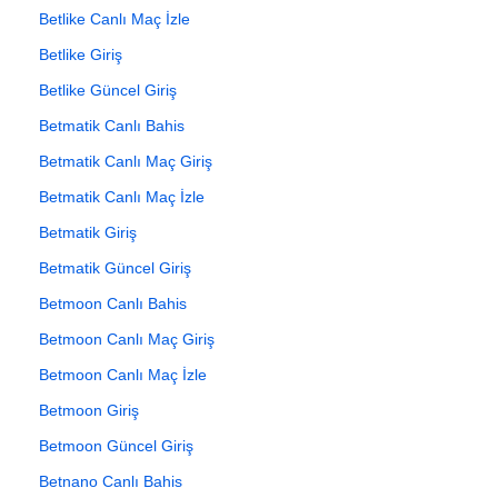
Betlike Canlı Maç İzle
Betlike Giriş
Betlike Güncel Giriş
Betmatik Canlı Bahis
Betmatik Canlı Maç Giriş
Betmatik Canlı Maç İzle
Betmatik Giriş
Betmatik Güncel Giriş
Betmoon Canlı Bahis
Betmoon Canlı Maç Giriş
Betmoon Canlı Maç İzle
Betmoon Giriş
Betmoon Güncel Giriş
Betnano Canlı Bahis