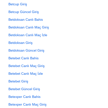
Betcup Giriş
Betcup Güncel Giriş
Betdoksan Canlı Bahis
Betdoksan Canlı Maç Giriş
Betdoksan Canlı Maç İzle
Betdoksan Giriş
Betdoksan Güncel Giriş
Betebet Canlı Bahis
Betebet Canlı Maç Giriş
Betebet Canlı Maç İzle
Betebet Giriş
Betebet Güncel Giriş
Betexper Canlı Bahis
Betexper Canlı Maç Giriş