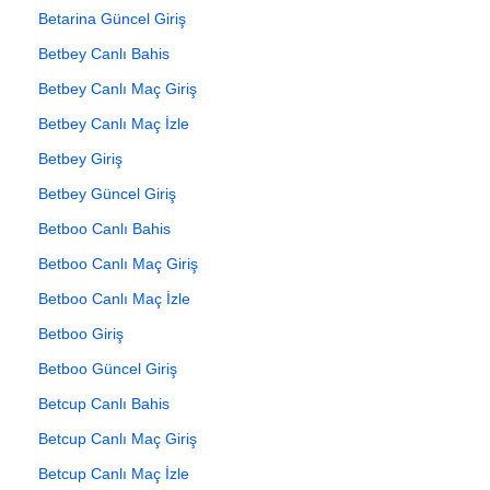
Betarina Güncel Giriş
Betbey Canlı Bahis
Betbey Canlı Maç Giriş
Betbey Canlı Maç İzle
Betbey Giriş
Betbey Güncel Giriş
Betboo Canlı Bahis
Betboo Canlı Maç Giriş
Betboo Canlı Maç İzle
Betboo Giriş
Betboo Güncel Giriş
Betcup Canlı Bahis
Betcup Canlı Maç Giriş
Betcup Canlı Maç İzle