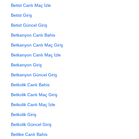
Betist Canlı Maç İzle
Betist Giriş
Betist Güncel Giriş
Betkanyon Canlı Bahis
Betkanyon Canlı Maç Giriş
Betkanyon Canlı Maç İzle
Betkanyon Giriş
Betkanyon Güncel Giriş
Betkolik Canlı Bahis
Betkolik Canlı Maç Giriş
Betkolik Canlı Maç İzle
Betkolik Giriş
Betkolik Güncel Giriş
Betlike Canlı Bahis