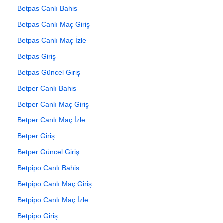
Betpas Canlı Bahis
Betpas Canlı Maç Giriş
Betpas Canlı Maç İzle
Betpas Giriş
Betpas Güncel Giriş
Betper Canlı Bahis
Betper Canlı Maç Giriş
Betper Canlı Maç İzle
Betper Giriş
Betper Güncel Giriş
Betpipo Canlı Bahis
Betpipo Canlı Maç Giriş
Betpipo Canlı Maç İzle
Betpipo Giriş