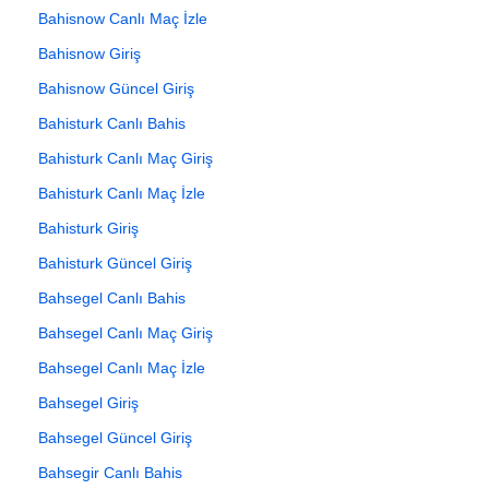
Bahisnow Canlı Maç İzle
Bahisnow Giriş
Bahisnow Güncel Giriş
Bahisturk Canlı Bahis
Bahisturk Canlı Maç Giriş
Bahisturk Canlı Maç İzle
Bahisturk Giriş
Bahisturk Güncel Giriş
Bahsegel Canlı Bahis
Bahsegel Canlı Maç Giriş
Bahsegel Canlı Maç İzle
Bahsegel Giriş
Bahsegel Güncel Giriş
Bahsegir Canlı Bahis