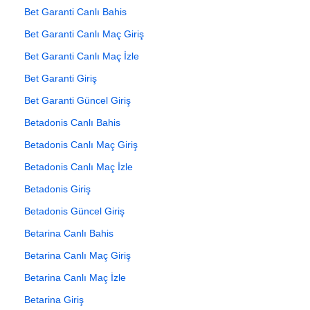
Bet Garanti Canlı Bahis
Bet Garanti Canlı Maç Giriş
Bet Garanti Canlı Maç İzle
Bet Garanti Giriş
Bet Garanti Güncel Giriş
Betadonis Canlı Bahis
Betadonis Canlı Maç Giriş
Betadonis Canlı Maç İzle
Betadonis Giriş
Betadonis Güncel Giriş
Betarina Canlı Bahis
Betarina Canlı Maç Giriş
Betarina Canlı Maç İzle
Betarina Giriş