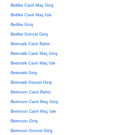
Betlike Canlı Maç Giriş
Betlike Canlı Maç İzle
Betlike Giriş
Betlike Güncel Giriş
Betmatik Canlı Bahis
Betmatik Canlı Maç Giriş
Betmatik Canlı Maç İzle
Betmatik Giriş
Betmatik Güncel Giriş
Betmoon Canlı Bahis
Betmoon Canlı Maç Giriş
Betmoon Canlı Maç İzle
Betmoon Giriş
Betmoon Güncel Giriş