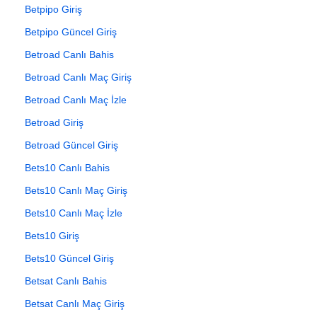
Betpipo Giriş
Betpipo Güncel Giriş
Betroad Canlı Bahis
Betroad Canlı Maç Giriş
Betroad Canlı Maç İzle
Betroad Giriş
Betroad Güncel Giriş
Bets10 Canlı Bahis
Bets10 Canlı Maç Giriş
Bets10 Canlı Maç İzle
Bets10 Giriş
Bets10 Güncel Giriş
Betsat Canlı Bahis
Betsat Canlı Maç Giriş