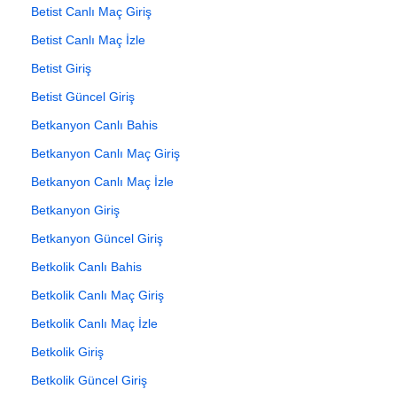
Betist Canlı Maç Giriş
Betist Canlı Maç İzle
Betist Giriş
Betist Güncel Giriş
Betkanyon Canlı Bahis
Betkanyon Canlı Maç Giriş
Betkanyon Canlı Maç İzle
Betkanyon Giriş
Betkanyon Güncel Giriş
Betkolik Canlı Bahis
Betkolik Canlı Maç Giriş
Betkolik Canlı Maç İzle
Betkolik Giriş
Betkolik Güncel Giriş