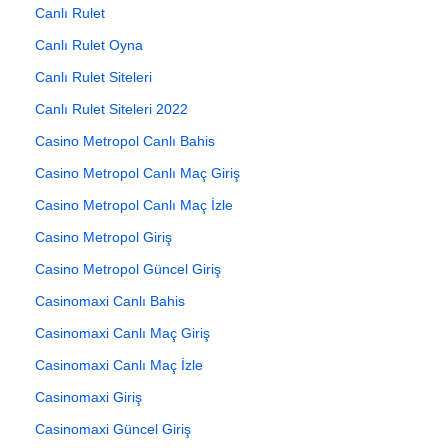
Canlı Rulet
Canlı Rulet Oyna
Canlı Rulet Siteleri
Canlı Rulet Siteleri 2022
Casino Metropol Canlı Bahis
Casino Metropol Canlı Maç Giriş
Casino Metropol Canlı Maç İzle
Casino Metropol Giriş
Casino Metropol Güncel Giriş
Casinomaxi Canlı Bahis
Casinomaxi Canlı Maç Giriş
Casinomaxi Canlı Maç İzle
Casinomaxi Giriş
Casinomaxi Güncel Giriş