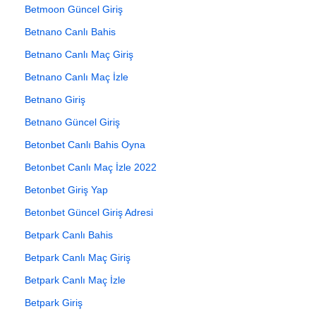
Betmoon Güncel Giriş
Betnano Canlı Bahis
Betnano Canlı Maç Giriş
Betnano Canlı Maç İzle
Betnano Giriş
Betnano Güncel Giriş
Betonbet Canlı Bahis Oyna
Betonbet Canlı Maç İzle 2022
Betonbet Giriş Yap
Betonbet Güncel Giriş Adresi
Betpark Canlı Bahis
Betpark Canlı Maç Giriş
Betpark Canlı Maç İzle
Betpark Giriş