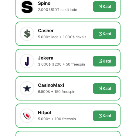
Spino
Katıl
2.000 USDT nakit iade
Casher
Katıl
5.000₺ iade + 1.000₺ risksiz
Jokera
Katıl
3.000₺ %200 + 50 freespin
CasinoMaxi
Katıl
6.500₺ + 150 freespin
Hitpot
Katıl
5.000₺ + 100 freespin