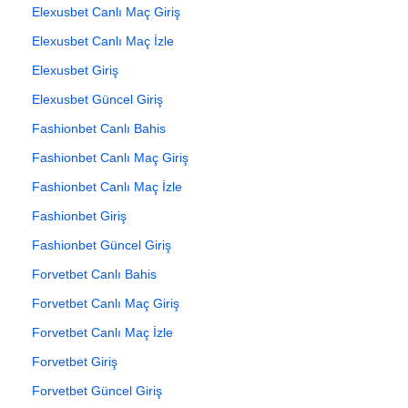
Elexusbet Canlı Maç Giriş
Elexusbet Canlı Maç İzle
Elexusbet Giriş
Elexusbet Güncel Giriş
Fashionbet Canlı Bahis
Fashionbet Canlı Maç Giriş
Fashionbet Canlı Maç İzle
Fashionbet Giriş
Fashionbet Güncel Giriş
Forvetbet Canlı Bahis
Forvetbet Canlı Maç Giriş
Forvetbet Canlı Maç İzle
Forvetbet Giriş
Forvetbet Güncel Giriş