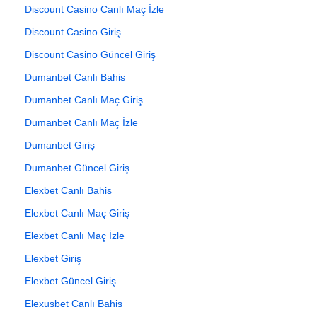
Discount Casino Canlı Maç İzle
Discount Casino Giriş
Discount Casino Güncel Giriş
Dumanbet Canlı Bahis
Dumanbet Canlı Maç Giriş
Dumanbet Canlı Maç İzle
Dumanbet Giriş
Dumanbet Güncel Giriş
Elexbet Canlı Bahis
Elexbet Canlı Maç Giriş
Elexbet Canlı Maç İzle
Elexbet Giriş
Elexbet Güncel Giriş
Elexusbet Canlı Bahis