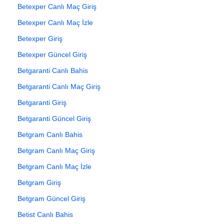
Betexper Canlı Maç Giriş
Betexper Canlı Maç İzle
Betexper Giriş
Betexper Güncel Giriş
Betgaranti Canlı Bahis
Betgaranti Canlı Maç Giriş
Betgaranti Giriş
Betgaranti Güncel Giriş
Betgram Canlı Bahis
Betgram Canlı Maç Giriş
Betgram Canlı Maç İzle
Betgram Giriş
Betgram Güncel Giriş
Betist Canlı Bahis