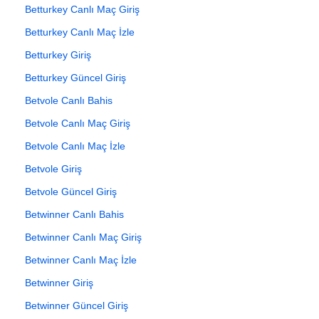
Betturkey Canlı Maç Giriş
Betturkey Canlı Maç İzle
Betturkey Giriş
Betturkey Güncel Giriş
Betvole Canlı Bahis
Betvole Canlı Maç Giriş
Betvole Canlı Maç İzle
Betvole Giriş
Betvole Güncel Giriş
Betwinner Canlı Bahis
Betwinner Canlı Maç Giriş
Betwinner Canlı Maç İzle
Betwinner Giriş
Betwinner Güncel Giriş