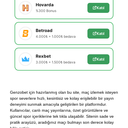
Hovarda
Katıl
%300 Bonus
Betroad
Katıl
4.000₺ + 1.000₺ bedava
Rexbet
Katıl
3.000₺ + 1.500₺ bedava
Genzobet için hazırlanmış olan bu site, maç izlemek isteyen
spor severlere hızlı, kesintisiz ve kolay erişilebilir bir yayın
deneyimi sunmak amacıyla geliştirilen bir platformdur.
Kullanıcılar, canlı maç yayınlarına, özet görüntülere ve
güncel spor içeriklerine tek tıkla ulaşabilir. Sitenin sade ve
pratik arayüzü, aradığınız maçı bulmayı son derece kolay