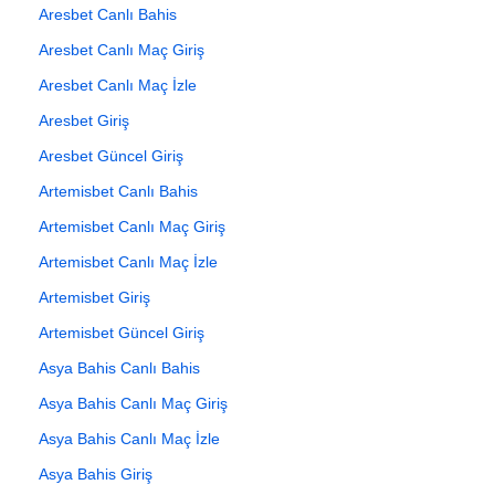
Aresbet Canlı Bahis
Aresbet Canlı Maç Giriş
Aresbet Canlı Maç İzle
Aresbet Giriş
Aresbet Güncel Giriş
Artemisbet Canlı Bahis
Artemisbet Canlı Maç Giriş
Artemisbet Canlı Maç İzle
Artemisbet Giriş
Artemisbet Güncel Giriş
Asya Bahis Canlı Bahis
Asya Bahis Canlı Maç Giriş
Asya Bahis Canlı Maç İzle
Asya Bahis Giriş