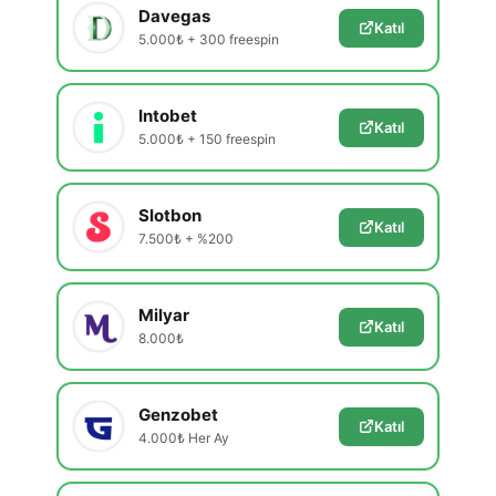
Davegas
Katıl
5.000₺ + 300 freespin
Intobet
Katıl
5.000₺ + 150 freespin
Slotbon
Katıl
7.500₺ + %200
Milyar
Katıl
8.000₺
Genzobet
Katıl
4.000₺ Her Ay