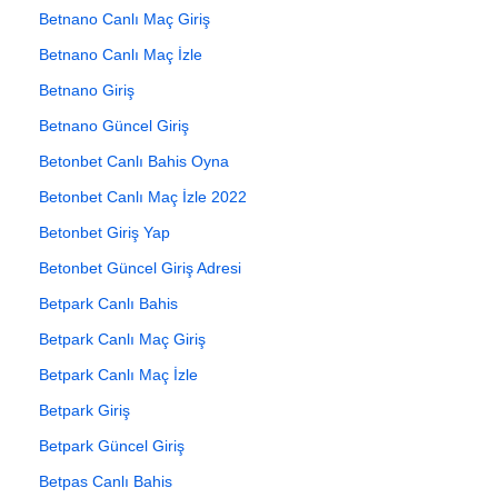
Betnano Canlı Maç Giriş
Betnano Canlı Maç İzle
Betnano Giriş
Betnano Güncel Giriş
Betonbet Canlı Bahis Oyna
Betonbet Canlı Maç İzle 2022
Betonbet Giriş Yap
Betonbet Güncel Giriş Adresi
Betpark Canlı Bahis
Betpark Canlı Maç Giriş
Betpark Canlı Maç İzle
Betpark Giriş
Betpark Güncel Giriş
Betpas Canlı Bahis