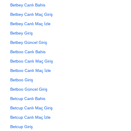
Betbey Canlı Bahis
Betbey Canlı Maç Giriş
Betbey Canlı Maç İzle
Betbey Giriş
Betbey Güncel Giriş
Betboo Canlı Bahis
Betboo Canlı Maç Giriş
Betboo Canlı Maç İzle
Betboo Giriş
Betboo Güncel Giriş
Betcup Canlı Bahis
Betcup Canlı Maç Giriş
Betcup Canlı Maç İzle
Betcup Giriş