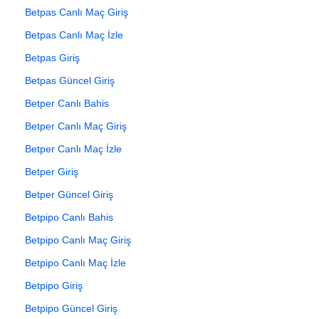
Betpas Canlı Maç Giriş
Betpas Canlı Maç İzle
Betpas Giriş
Betpas Güncel Giriş
Betper Canlı Bahis
Betper Canlı Maç Giriş
Betper Canlı Maç İzle
Betper Giriş
Betper Güncel Giriş
Betpipo Canlı Bahis
Betpipo Canlı Maç Giriş
Betpipo Canlı Maç İzle
Betpipo Giriş
Betpipo Güncel Giriş