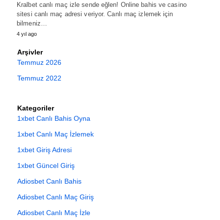
Kralbet canlı maç izle sende eğlen! Online bahis ve casino
sitesi canlı maç adresi veriyor. Canlı maç izlemek için
bilmeniz…
4 yıl ago
Arşivler
Temmuz 2026
Temmuz 2022
Kategoriler
1xbet Canlı Bahis Oyna
1xbet Canlı Maç İzlemek
1xbet Giriş Adresi
1xbet Güncel Giriş
Adiosbet Canlı Bahis
Adiosbet Canlı Maç Giriş
Adiosbet Canlı Maç İzle