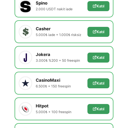
Spino
Katıl
2.000 USDT nakit iade
Casher
Katıl
5.000₺ iade + 1.000₺ risksiz
Jokera
Katıl
3.000₺ %200 + 50 freespin
CasinoMaxi
Katıl
6.500₺ + 150 freespin
Hitpot
Katıl
5.000₺ + 100 freespin