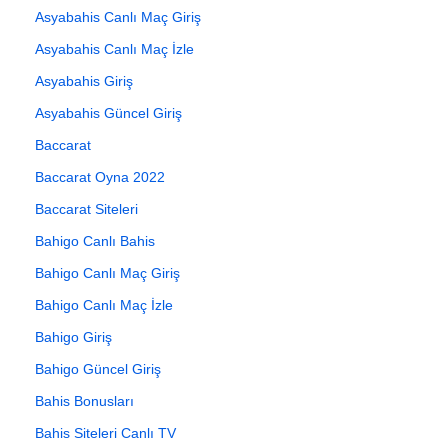
Asyabahis Canlı Maç Giriş
Asyabahis Canlı Maç İzle
Asyabahis Giriş
Asyabahis Güncel Giriş
Baccarat
Baccarat Oyna 2022
Baccarat Siteleri
Bahigo Canlı Bahis
Bahigo Canlı Maç Giriş
Bahigo Canlı Maç İzle
Bahigo Giriş
Bahigo Güncel Giriş
Bahis Bonusları
Bahis Siteleri Canlı TV