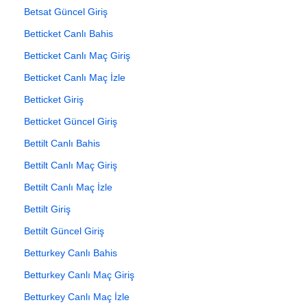
Betsat Güncel Giriş
Betticket Canlı Bahis
Betticket Canlı Maç Giriş
Betticket Canlı Maç İzle
Betticket Giriş
Betticket Güncel Giriş
Bettilt Canlı Bahis
Bettilt Canlı Maç Giriş
Bettilt Canlı Maç İzle
Bettilt Giriş
Bettilt Güncel Giriş
Betturkey Canlı Bahis
Betturkey Canlı Maç Giriş
Betturkey Canlı Maç İzle