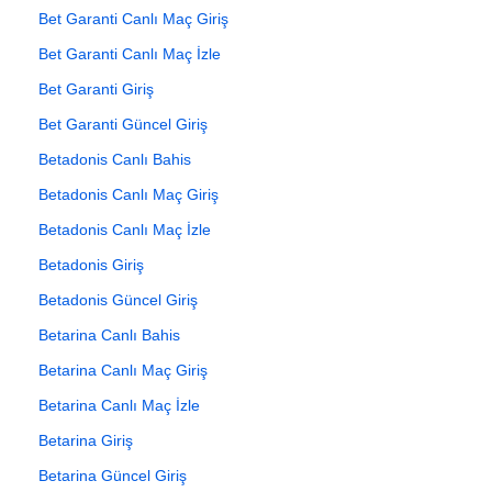
Bet Garanti Canlı Maç Giriş
Bet Garanti Canlı Maç İzle
Bet Garanti Giriş
Bet Garanti Güncel Giriş
Betadonis Canlı Bahis
Betadonis Canlı Maç Giriş
Betadonis Canlı Maç İzle
Betadonis Giriş
Betadonis Güncel Giriş
Betarina Canlı Bahis
Betarina Canlı Maç Giriş
Betarina Canlı Maç İzle
Betarina Giriş
Betarina Güncel Giriş