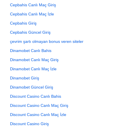
Cepbahis Canlı Maç Giriş
Cepbahis Canlı Maç İzle
Cepbahis Giriş
Cepbahis Güncel Giriş
çevrim şartı olmayan bonus veren siteler
Dinamobet Canlı Bahis
Dinamobet Canlı Maç Giriş
Dinamobet Canlı Maç İzle
Dinamobet Giriş
Dinamobet Güncel Giriş
Discount Casino Canlı Bahis
Discount Casino Canlı Maç Giriş
Discount Casino Canlı Maç İzle
Discount Casino Giriş