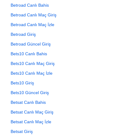
Betroad Canlı Bahis
Betroad Canlı Maç Giriş
Betroad Canlı Maç İzle
Betroad Giriş
Betroad Güncel Giriş
Bets10 Canlı Bahis
Bets10 Canlı Maç Giriş
Bets10 Canlı Maç İzle
Bets10 Giriş
Bets10 Güncel Giriş
Betsat Canlı Bahis
Betsat Canlı Maç Giriş
Betsat Canlı Maç İzle
Betsat Giriş