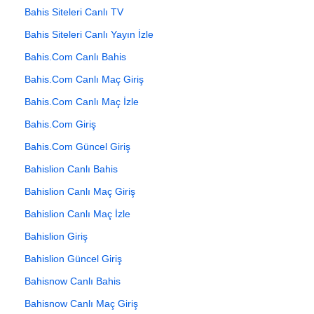
Bahis Siteleri Canlı TV
Bahis Siteleri Canlı Yayın İzle
Bahis.Com Canlı Bahis
Bahis.Com Canlı Maç Giriş
Bahis.Com Canlı Maç İzle
Bahis.Com Giriş
Bahis.Com Güncel Giriş
Bahislion Canlı Bahis
Bahislion Canlı Maç Giriş
Bahislion Canlı Maç İzle
Bahislion Giriş
Bahislion Güncel Giriş
Bahisnow Canlı Bahis
Bahisnow Canlı Maç Giriş