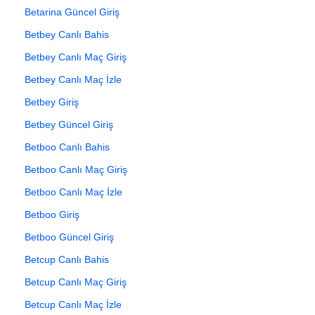
Betarina Güncel Giriş
Betbey Canlı Bahis
Betbey Canlı Maç Giriş
Betbey Canlı Maç İzle
Betbey Giriş
Betbey Güncel Giriş
Betboo Canlı Bahis
Betboo Canlı Maç Giriş
Betboo Canlı Maç İzle
Betboo Giriş
Betboo Güncel Giriş
Betcup Canlı Bahis
Betcup Canlı Maç Giriş
Betcup Canlı Maç İzle