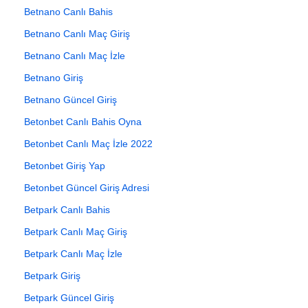
Betnano Canlı Bahis
Betnano Canlı Maç Giriş
Betnano Canlı Maç İzle
Betnano Giriş
Betnano Güncel Giriş
Betonbet Canlı Bahis Oyna
Betonbet Canlı Maç İzle 2022
Betonbet Giriş Yap
Betonbet Güncel Giriş Adresi
Betpark Canlı Bahis
Betpark Canlı Maç Giriş
Betpark Canlı Maç İzle
Betpark Giriş
Betpark Güncel Giriş