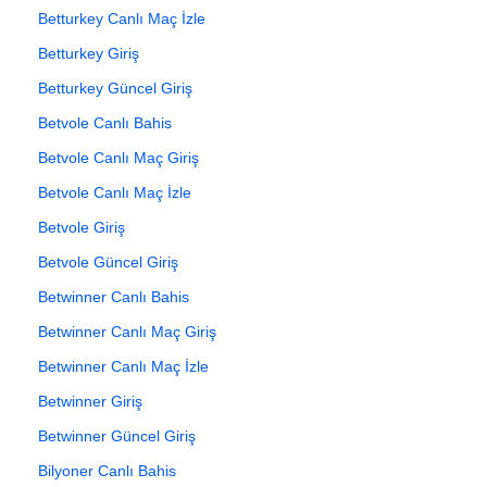
Betturkey Canlı Maç İzle
Betturkey Giriş
Betturkey Güncel Giriş
Betvole Canlı Bahis
Betvole Canlı Maç Giriş
Betvole Canlı Maç İzle
Betvole Giriş
Betvole Güncel Giriş
Betwinner Canlı Bahis
Betwinner Canlı Maç Giriş
Betwinner Canlı Maç İzle
Betwinner Giriş
Betwinner Güncel Giriş
Bilyoner Canlı Bahis