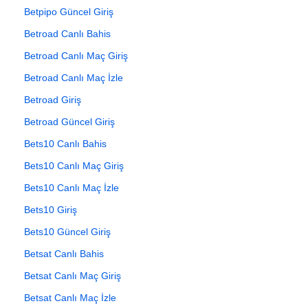
Betpipo Güncel Giriş
Betroad Canlı Bahis
Betroad Canlı Maç Giriş
Betroad Canlı Maç İzle
Betroad Giriş
Betroad Güncel Giriş
Bets10 Canlı Bahis
Bets10 Canlı Maç Giriş
Bets10 Canlı Maç İzle
Bets10 Giriş
Bets10 Güncel Giriş
Betsat Canlı Bahis
Betsat Canlı Maç Giriş
Betsat Canlı Maç İzle