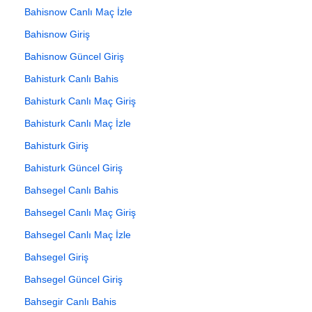
Bahisnow Canlı Maç İzle
Bahisnow Giriş
Bahisnow Güncel Giriş
Bahisturk Canlı Bahis
Bahisturk Canlı Maç Giriş
Bahisturk Canlı Maç İzle
Bahisturk Giriş
Bahisturk Güncel Giriş
Bahsegel Canlı Bahis
Bahsegel Canlı Maç Giriş
Bahsegel Canlı Maç İzle
Bahsegel Giriş
Bahsegel Güncel Giriş
Bahsegir Canlı Bahis