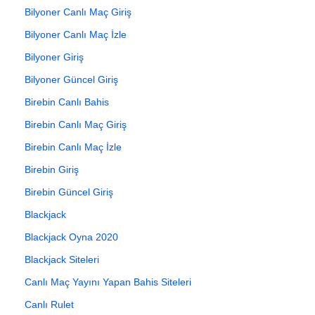
Bilyoner Canlı Maç Giriş
Bilyoner Canlı Maç İzle
Bilyoner Giriş
Bilyoner Güncel Giriş
Birebin Canlı Bahis
Birebin Canlı Maç Giriş
Birebin Canlı Maç İzle
Birebin Giriş
Birebin Güncel Giriş
Blackjack
Blackjack Oyna 2020
Blackjack Siteleri
Canlı Maç Yayını Yapan Bahis Siteleri
Canlı Rulet