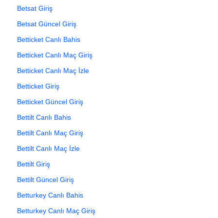
Betsat Giriş
Betsat Güncel Giriş
Betticket Canlı Bahis
Betticket Canlı Maç Giriş
Betticket Canlı Maç İzle
Betticket Giriş
Betticket Güncel Giriş
Bettilt Canlı Bahis
Bettilt Canlı Maç Giriş
Bettilt Canlı Maç İzle
Bettilt Giriş
Bettilt Güncel Giriş
Betturkey Canlı Bahis
Betturkey Canlı Maç Giriş