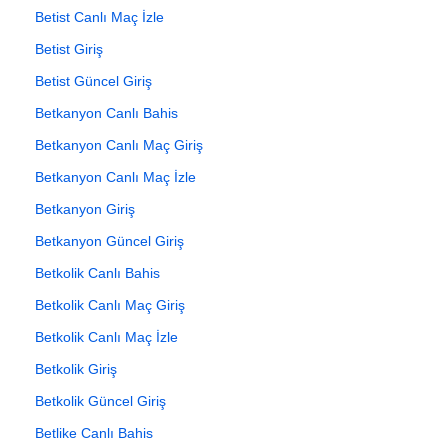
Betist Canlı Maç İzle
Betist Giriş
Betist Güncel Giriş
Betkanyon Canlı Bahis
Betkanyon Canlı Maç Giriş
Betkanyon Canlı Maç İzle
Betkanyon Giriş
Betkanyon Güncel Giriş
Betkolik Canlı Bahis
Betkolik Canlı Maç Giriş
Betkolik Canlı Maç İzle
Betkolik Giriş
Betkolik Güncel Giriş
Betlike Canlı Bahis