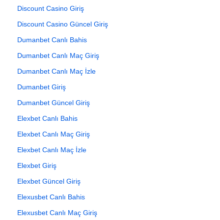
Discount Casino Giriş
Discount Casino Güncel Giriş
Dumanbet Canlı Bahis
Dumanbet Canlı Maç Giriş
Dumanbet Canlı Maç İzle
Dumanbet Giriş
Dumanbet Güncel Giriş
Elexbet Canlı Bahis
Elexbet Canlı Maç Giriş
Elexbet Canlı Maç İzle
Elexbet Giriş
Elexbet Güncel Giriş
Elexusbet Canlı Bahis
Elexusbet Canlı Maç Giriş