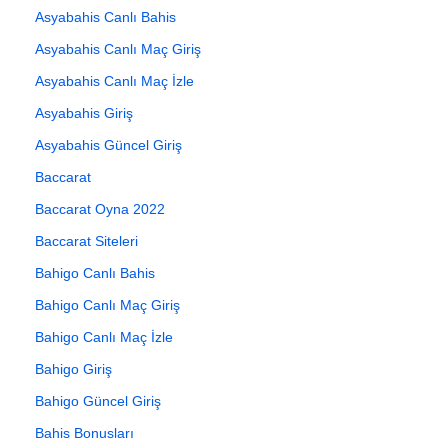
Asyabahis Canlı Bahis
Asyabahis Canlı Maç Giriş
Asyabahis Canlı Maç İzle
Asyabahis Giriş
Asyabahis Güncel Giriş
Baccarat
Baccarat Oyna 2022
Baccarat Siteleri
Bahigo Canlı Bahis
Bahigo Canlı Maç Giriş
Bahigo Canlı Maç İzle
Bahigo Giriş
Bahigo Güncel Giriş
Bahis Bonusları