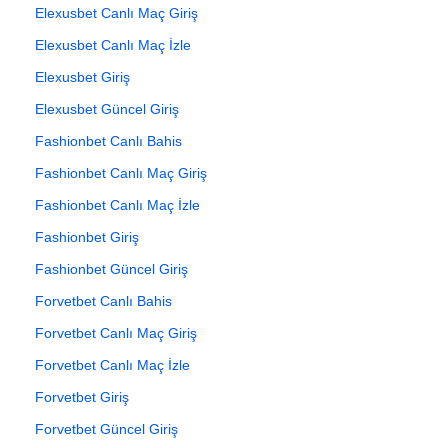
Elexusbet Canlı Maç Giriş
Elexusbet Canlı Maç İzle
Elexusbet Giriş
Elexusbet Güncel Giriş
Fashionbet Canlı Bahis
Fashionbet Canlı Maç Giriş
Fashionbet Canlı Maç İzle
Fashionbet Giriş
Fashionbet Güncel Giriş
Forvetbet Canlı Bahis
Forvetbet Canlı Maç Giriş
Forvetbet Canlı Maç İzle
Forvetbet Giriş
Forvetbet Güncel Giriş