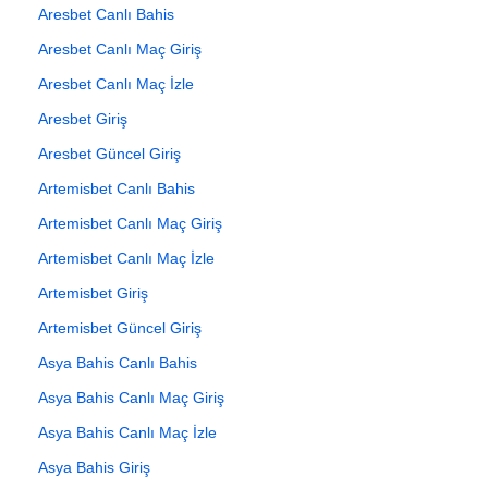
Aresbet Canlı Bahis
Aresbet Canlı Maç Giriş
Aresbet Canlı Maç İzle
Aresbet Giriş
Aresbet Güncel Giriş
Artemisbet Canlı Bahis
Artemisbet Canlı Maç Giriş
Artemisbet Canlı Maç İzle
Artemisbet Giriş
Artemisbet Güncel Giriş
Asya Bahis Canlı Bahis
Asya Bahis Canlı Maç Giriş
Asya Bahis Canlı Maç İzle
Asya Bahis Giriş