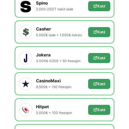
Spino
Katıl
2.000 USDT nakit iade
Casher
Katıl
5.000₺ iade + 1.000₺ risksiz
Jokera
Katıl
3.000₺ %200 + 50 freespin
CasinoMaxi
Katıl
6.500₺ + 150 freespin
Hitpot
Katıl
5.000₺ + 100 freespin