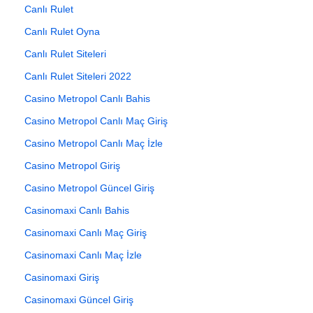
Canlı Rulet
Canlı Rulet Oyna
Canlı Rulet Siteleri
Canlı Rulet Siteleri 2022
Casino Metropol Canlı Bahis
Casino Metropol Canlı Maç Giriş
Casino Metropol Canlı Maç İzle
Casino Metropol Giriş
Casino Metropol Güncel Giriş
Casinomaxi Canlı Bahis
Casinomaxi Canlı Maç Giriş
Casinomaxi Canlı Maç İzle
Casinomaxi Giriş
Casinomaxi Güncel Giriş