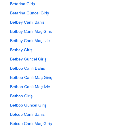
Betarina Giriş
Betarina Güncel Giriş
Betbey Canlı Bahis
Betbey Canlı Maç Giriş
Betbey Canlı Maç İzle
Betbey Giriş
Betbey Güncel Giriş
Betboo Canlı Bahis
Betboo Canlı Maç Giriş
Betboo Canlı Maç İzle
Betboo Giriş
Betboo Güncel Giriş
Betcup Canlı Bahis
Betcup Canlı Maç Giriş