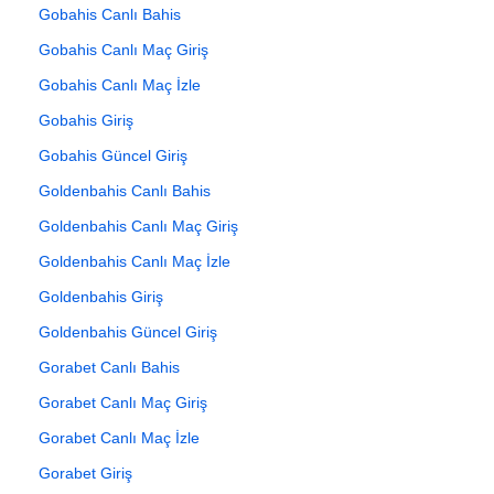
Gobahis Canlı Bahis
Gobahis Canlı Maç Giriş
Gobahis Canlı Maç İzle
Gobahis Giriş
Gobahis Güncel Giriş
Goldenbahis Canlı Bahis
Goldenbahis Canlı Maç Giriş
Goldenbahis Canlı Maç İzle
Goldenbahis Giriş
Goldenbahis Güncel Giriş
Gorabet Canlı Bahis
Gorabet Canlı Maç Giriş
Gorabet Canlı Maç İzle
Gorabet Giriş