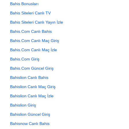
Bahis Bonusları
Bahis Siteleri Canlı TV
Bahis Siteleri Canlı Yayın İzle
Bahis.Com Canlı Bahis
Bahis.Com Canlı Maç Giriş
Bahis.Com Canlı Maç İzle
Bahis.Com Giriş
Bahis.Com Güncel Giriş
Bahislion Canlı Bahis
Bahislion Canlı Maç Giriş
Bahislion Canlı Maç İzle
Bahislion Giriş
Bahislion Güncel Giriş
Bahisnow Canlı Bahis