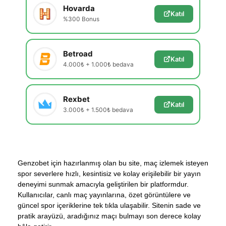
Hovarda
Katıl
%300 Bonus
Betroad
Katıl
4.000₺ + 1.000₺ bedava
Rexbet
Katıl
3.000₺ + 1.500₺ bedava
Genzobet için hazırlanmış olan bu site, maç izlemek isteyen
spor severlere hızlı, kesintisiz ve kolay erişilebilir bir yayın
deneyimi sunmak amacıyla geliştirilen bir platformdur.
Kullanıcılar, canlı maç yayınlarına, özet görüntülere ve
güncel spor içeriklerine tek tıkla ulaşabilir. Sitenin sade ve
pratik arayüzü, aradığınız maçı bulmayı son derece kolay