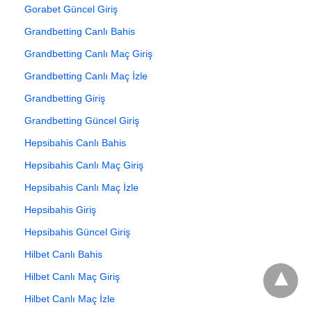
Gorabet Güncel Giriş
Grandbetting Canlı Bahis
Grandbetting Canlı Maç Giriş
Grandbetting Canlı Maç İzle
Grandbetting Giriş
Grandbetting Güncel Giriş
Hepsibahis Canlı Bahis
Hepsibahis Canlı Maç Giriş
Hepsibahis Canlı Maç İzle
Hepsibahis Giriş
Hepsibahis Güncel Giriş
Hilbet Canlı Bahis
Hilbet Canlı Maç Giriş
Hilbet Canlı Maç İzle