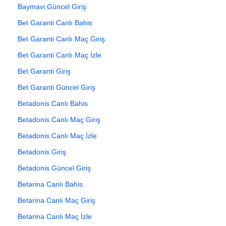
Baymavi Güncel Giriş
Bet Garanti Canlı Bahis
Bet Garanti Canlı Maç Giriş
Bet Garanti Canlı Maç İzle
Bet Garanti Giriş
Bet Garanti Güncel Giriş
Betadonis Canlı Bahis
Betadonis Canlı Maç Giriş
Betadonis Canlı Maç İzle
Betadonis Giriş
Betadonis Güncel Giriş
Betarina Canlı Bahis
Betarina Canlı Maç Giriş
Betarina Canlı Maç İzle