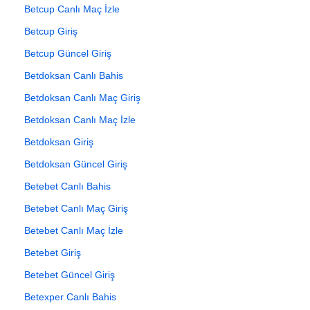
Betcup Canlı Maç İzle
Betcup Giriş
Betcup Güncel Giriş
Betdoksan Canlı Bahis
Betdoksan Canlı Maç Giriş
Betdoksan Canlı Maç İzle
Betdoksan Giriş
Betdoksan Güncel Giriş
Betebet Canlı Bahis
Betebet Canlı Maç Giriş
Betebet Canlı Maç İzle
Betebet Giriş
Betebet Güncel Giriş
Betexper Canlı Bahis