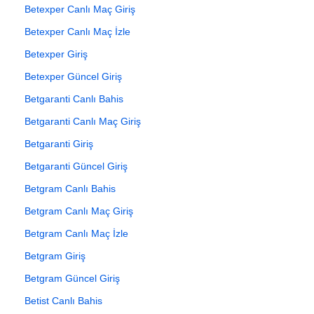
Betexper Canlı Maç Giriş
Betexper Canlı Maç İzle
Betexper Giriş
Betexper Güncel Giriş
Betgaranti Canlı Bahis
Betgaranti Canlı Maç Giriş
Betgaranti Giriş
Betgaranti Güncel Giriş
Betgram Canlı Bahis
Betgram Canlı Maç Giriş
Betgram Canlı Maç İzle
Betgram Giriş
Betgram Güncel Giriş
Betist Canlı Bahis