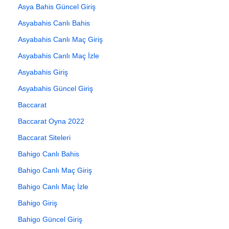
Asya Bahis Güncel Giriş
Asyabahis Canlı Bahis
Asyabahis Canlı Maç Giriş
Asyabahis Canlı Maç İzle
Asyabahis Giriş
Asyabahis Güncel Giriş
Baccarat
Baccarat Oyna 2022
Baccarat Siteleri
Bahigo Canlı Bahis
Bahigo Canlı Maç Giriş
Bahigo Canlı Maç İzle
Bahigo Giriş
Bahigo Güncel Giriş