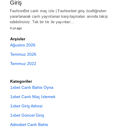
Giriş
FashionBet canlı maç izle | Fashionbet giriş özelliğinden
yararlanarak canlı yayınlanan karşılaşmaları anında takip
edebilirsiniz. Tek bir tık ile yayınları…
4 yıl ago
Arşivler
Ağustos 2026
Temmuz 2026
Temmuz 2022
Kategoriler
1xbet Canlı Bahis Oyna
1xbet Canlı Maç İzlemek
1xbet Giriş Adresi
1xbet Güncel Giriş
Adiosbet Canlı Bahis