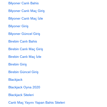
Bilyoner Canlı Bahis
Bilyoner Canlı Maç Giriş
Bilyoner Canlı Maç İzle
Bilyoner Giriş
Bilyoner Güncel Giriş
Birebin Canlı Bahis
Birebin Canlı Maç Giriş
Birebin Canlı Maç İzle
Birebin Giriş
Birebin Güncel Giriş
Blackjack
Blackjack Oyna 2020
Blackjack Siteleri
Canlı Maç Yayını Yapan Bahis Siteleri