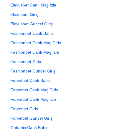
Elexusbet Canlı Maç İzle
Elexusbet Giriş
Elexusbet Güncel Giriş
Fashionbet Canlı Bahis
Fashionbet Canlı Maç Giriş
Fashionbet Canlı Maç İzle
Fashionbet Giriş
Fashionbet Güncel Giriş
Forvetbet Canlı Bahis
Forvetbet Canlı Maç Giriş
Forvetbet Canlı Maç İzle
Forvetbet Giriş
Forvetbet Güncel Giriş
Gobahis Canlı Bahis