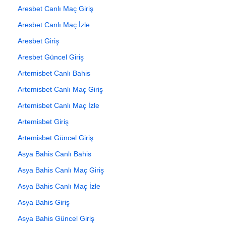
Aresbet Canlı Maç Giriş
Aresbet Canlı Maç İzle
Aresbet Giriş
Aresbet Güncel Giriş
Artemisbet Canlı Bahis
Artemisbet Canlı Maç Giriş
Artemisbet Canlı Maç İzle
Artemisbet Giriş
Artemisbet Güncel Giriş
Asya Bahis Canlı Bahis
Asya Bahis Canlı Maç Giriş
Asya Bahis Canlı Maç İzle
Asya Bahis Giriş
Asya Bahis Güncel Giriş