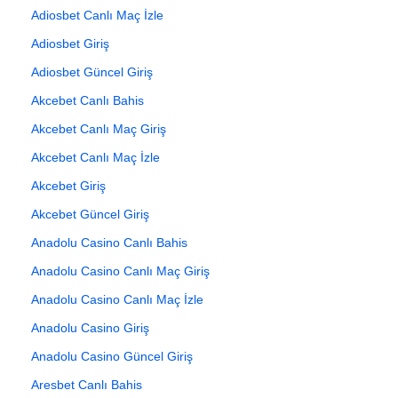
Adiosbet Canlı Maç İzle
Adiosbet Giriş
Adiosbet Güncel Giriş
Akcebet Canlı Bahis
Akcebet Canlı Maç Giriş
Akcebet Canlı Maç İzle
Akcebet Giriş
Akcebet Güncel Giriş
Anadolu Casino Canlı Bahis
Anadolu Casino Canlı Maç Giriş
Anadolu Casino Canlı Maç İzle
Anadolu Casino Giriş
Anadolu Casino Güncel Giriş
Aresbet Canlı Bahis