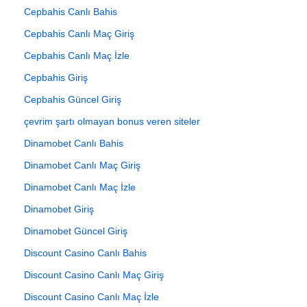
Cepbahis Canlı Bahis
Cepbahis Canlı Maç Giriş
Cepbahis Canlı Maç İzle
Cepbahis Giriş
Cepbahis Güncel Giriş
çevrim şartı olmayan bonus veren siteler
Dinamobet Canlı Bahis
Dinamobet Canlı Maç Giriş
Dinamobet Canlı Maç İzle
Dinamobet Giriş
Dinamobet Güncel Giriş
Discount Casino Canlı Bahis
Discount Casino Canlı Maç Giriş
Discount Casino Canlı Maç İzle