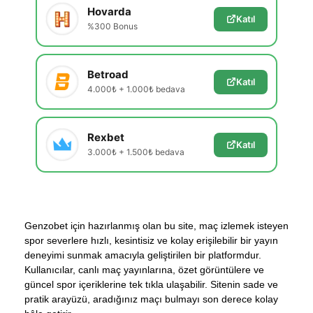
Hovarda
Katıl
%300 Bonus
Betroad
Katıl
4.000₺ + 1.000₺ bedava
Rexbet
Katıl
3.000₺ + 1.500₺ bedava
Genzobet için hazırlanmış olan bu site, maç izlemek isteyen
spor severlere hızlı, kesintisiz ve kolay erişilebilir bir yayın
deneyimi sunmak amacıyla geliştirilen bir platformdur.
Kullanıcılar, canlı maç yayınlarına, özet görüntülere ve
güncel spor içeriklerine tek tıkla ulaşabilir. Sitenin sade ve
pratik arayüzü, aradığınız maçı bulmayı son derece kolay