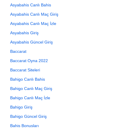
Asyabahis Canlı Bahis
Asyabahis Canlı Maç Giriş
Asyabahis Canlı Maç İzle
Asyabahis Giriş
Asyabahis Güncel Giriş
Baccarat
Baccarat Oyna 2022
Baccarat Siteleri
Bahigo Canlı Bahis
Bahigo Canlı Maç Giriş
Bahigo Canlı Maç İzle
Bahigo Giriş
Bahigo Güncel Giriş
Bahis Bonusları