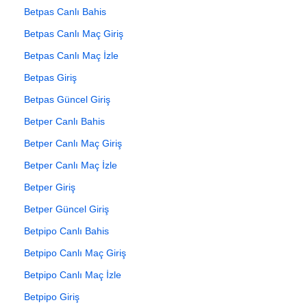
Betpas Canlı Bahis
Betpas Canlı Maç Giriş
Betpas Canlı Maç İzle
Betpas Giriş
Betpas Güncel Giriş
Betper Canlı Bahis
Betper Canlı Maç Giriş
Betper Canlı Maç İzle
Betper Giriş
Betper Güncel Giriş
Betpipo Canlı Bahis
Betpipo Canlı Maç Giriş
Betpipo Canlı Maç İzle
Betpipo Giriş