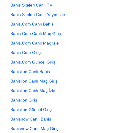
Bahis Siteleri Canlı TV
Bahis Siteleri Canlı Yayın İzle
Bahis.Com Canlı Bahis
Bahis.Com Canlı Maç Giriş
Bahis.Com Canlı Maç İzle
Bahis.Com Giriş
Bahis.Com Güncel Giriş
Bahislion Canlı Bahis
Bahislion Canlı Maç Giriş
Bahislion Canlı Maç İzle
Bahislion Giriş
Bahislion Güncel Giriş
Bahisnow Canlı Bahis
Bahisnow Canlı Maç Giriş