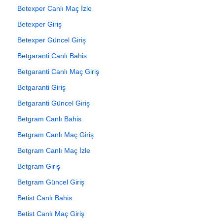
Betexper Canlı Maç İzle
Betexper Giriş
Betexper Güncel Giriş
Betgaranti Canlı Bahis
Betgaranti Canlı Maç Giriş
Betgaranti Giriş
Betgaranti Güncel Giriş
Betgram Canlı Bahis
Betgram Canlı Maç Giriş
Betgram Canlı Maç İzle
Betgram Giriş
Betgram Güncel Giriş
Betist Canlı Bahis
Betist Canlı Maç Giriş