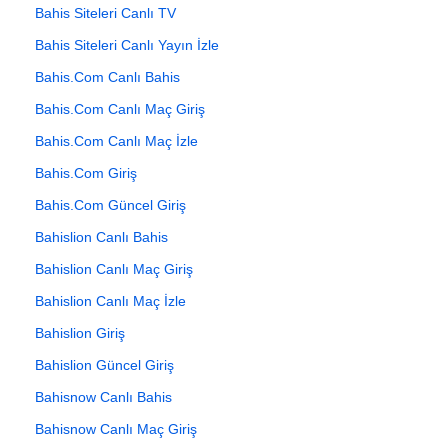
Bahis Siteleri Canlı TV
Bahis Siteleri Canlı Yayın İzle
Bahis.Com Canlı Bahis
Bahis.Com Canlı Maç Giriş
Bahis.Com Canlı Maç İzle
Bahis.Com Giriş
Bahis.Com Güncel Giriş
Bahislion Canlı Bahis
Bahislion Canlı Maç Giriş
Bahislion Canlı Maç İzle
Bahislion Giriş
Bahislion Güncel Giriş
Bahisnow Canlı Bahis
Bahisnow Canlı Maç Giriş