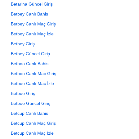
Betarina Güncel Giriş
Betbey Canlı Bahis
Betbey Canlı Maç Giriş
Betbey Canlı Maç İzle
Betbey Giriş
Betbey Güncel Giriş
Betboo Canlı Bahis
Betboo Canlı Maç Giriş
Betboo Canlı Maç İzle
Betboo Giriş
Betboo Güncel Giriş
Betcup Canlı Bahis
Betcup Canlı Maç Giriş
Betcup Canlı Maç İzle