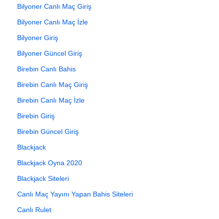
Bilyoner Canlı Maç Giriş
Bilyoner Canlı Maç İzle
Bilyoner Giriş
Bilyoner Güncel Giriş
Birebin Canlı Bahis
Birebin Canlı Maç Giriş
Birebin Canlı Maç İzle
Birebin Giriş
Birebin Güncel Giriş
Blackjack
Blackjack Oyna 2020
Blackjack Siteleri
Canlı Maç Yayını Yapan Bahis Siteleri
Canlı Rulet