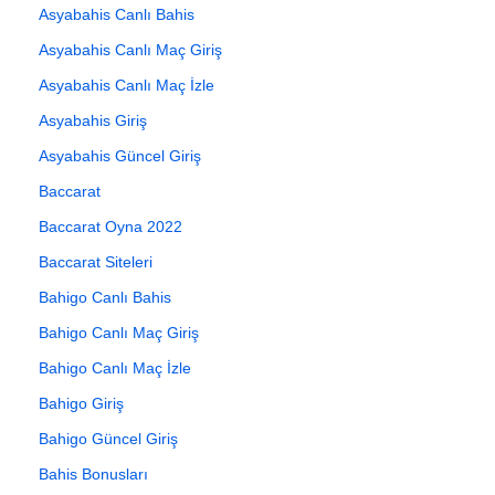
Asyabahis Canlı Bahis
Asyabahis Canlı Maç Giriş
Asyabahis Canlı Maç İzle
Asyabahis Giriş
Asyabahis Güncel Giriş
Baccarat
Baccarat Oyna 2022
Baccarat Siteleri
Bahigo Canlı Bahis
Bahigo Canlı Maç Giriş
Bahigo Canlı Maç İzle
Bahigo Giriş
Bahigo Güncel Giriş
Bahis Bonusları