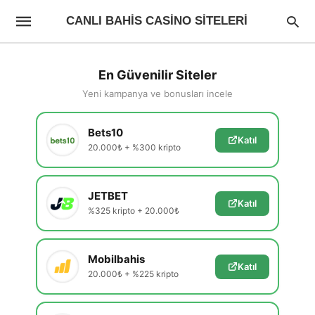
CANLI BAHIS CASINO SITELERI
En Güvenilir Siteler
Yeni kampanya ve bonusları incele
Bets10
Katıl
20.000₺ + %300 kripto
JETBET
Katıl
%325 kripto + 20.000₺
Mobilbahis
Katıl
20.000₺ + %225 kripto