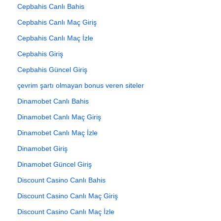
Cepbahis Canlı Bahis
Cepbahis Canlı Maç Giriş
Cepbahis Canlı Maç İzle
Cepbahis Giriş
Cepbahis Güncel Giriş
çevrim şartı olmayan bonus veren siteler
Dinamobet Canlı Bahis
Dinamobet Canlı Maç Giriş
Dinamobet Canlı Maç İzle
Dinamobet Giriş
Dinamobet Güncel Giriş
Discount Casino Canlı Bahis
Discount Casino Canlı Maç Giriş
Discount Casino Canlı Maç İzle