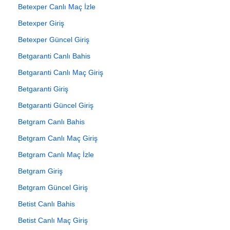
Betexper Canlı Maç İzle
Betexper Giriş
Betexper Güncel Giriş
Betgaranti Canlı Bahis
Betgaranti Canlı Maç Giriş
Betgaranti Giriş
Betgaranti Güncel Giriş
Betgram Canlı Bahis
Betgram Canlı Maç Giriş
Betgram Canlı Maç İzle
Betgram Giriş
Betgram Güncel Giriş
Betist Canlı Bahis
Betist Canlı Maç Giriş