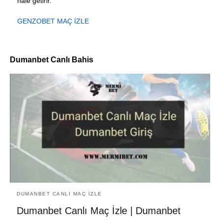
hâle getirir.
GENZOBET MAÇ İZLE
Dumanbet Canlı Bahis
DUMANBET CANLI MAÇ İZLE
Dumanbet Canlı Maç İzle | Dumanbet