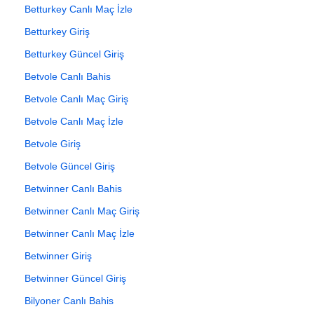
Betturkey Canlı Maç İzle
Betturkey Giriş
Betturkey Güncel Giriş
Betvole Canlı Bahis
Betvole Canlı Maç Giriş
Betvole Canlı Maç İzle
Betvole Giriş
Betvole Güncel Giriş
Betwinner Canlı Bahis
Betwinner Canlı Maç Giriş
Betwinner Canlı Maç İzle
Betwinner Giriş
Betwinner Güncel Giriş
Bilyoner Canlı Bahis