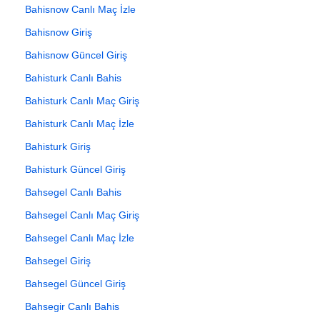
Bahisnow Canlı Maç İzle
Bahisnow Giriş
Bahisnow Güncel Giriş
Bahisturk Canlı Bahis
Bahisturk Canlı Maç Giriş
Bahisturk Canlı Maç İzle
Bahisturk Giriş
Bahisturk Güncel Giriş
Bahsegel Canlı Bahis
Bahsegel Canlı Maç Giriş
Bahsegel Canlı Maç İzle
Bahsegel Giriş
Bahsegel Güncel Giriş
Bahsegir Canlı Bahis