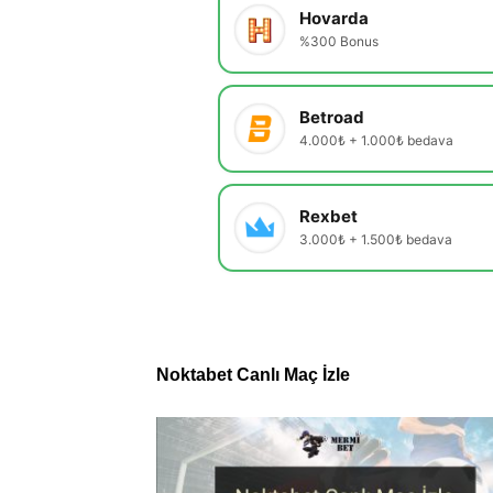
Hovarda
%300 Bonus
Betroad
4.000₺ + 1.000₺ bedava
Rexbet
3.000₺ + 1.500₺ bedava
Noktabet Canlı Maç İzle