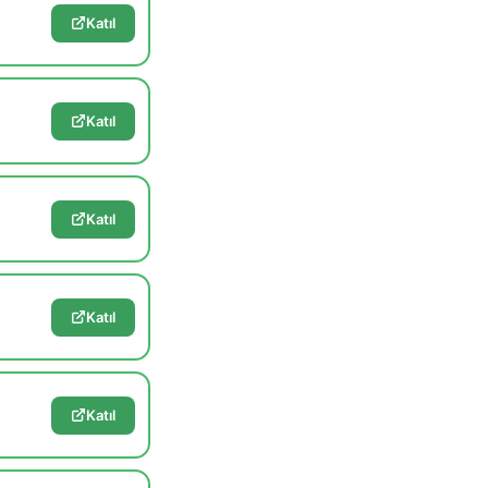
Katıl
Katıl
Katıl
Katıl
Katıl