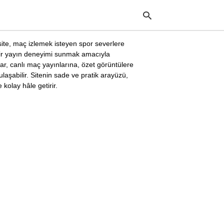
ite, maç izlemek isteyen spor severlere
ir bir yayın deneyimi sunmak amacıyla
cılar, canlı maç yayınlarına, özet görüntülere
 ulaşabilir. Sitenin sade ve pratik arayüzü,
Typ
kolay hâle getirir.
your
sea
que
and
hit
ente