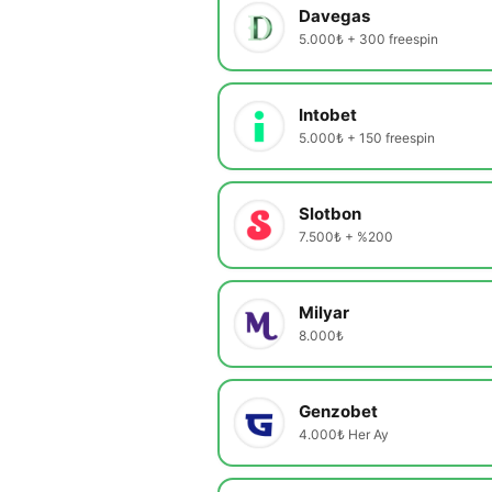
Davegas
5.000₺ + 300 freespin
Intobet
5.000₺ + 150 freespin
Slotbon
7.500₺ + %200
Milyar
8.000₺
Genzobet
4.000₺ Her Ay