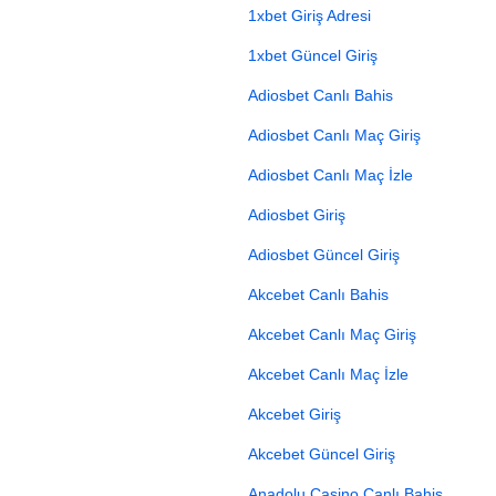
1xbet Giriş Adresi
1xbet Güncel Giriş
Adiosbet Canlı Bahis
Adiosbet Canlı Maç Giriş
Adiosbet Canlı Maç İzle
Adiosbet Giriş
Adiosbet Güncel Giriş
Akcebet Canlı Bahis
Akcebet Canlı Maç Giriş
Akcebet Canlı Maç İzle
Akcebet Giriş
Akcebet Güncel Giriş
Anadolu Casino Canlı Bahis