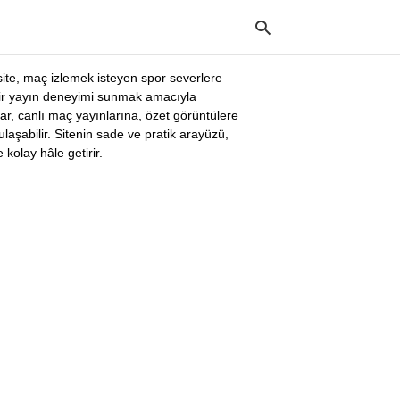
ite, maç izlemek isteyen spor severlere
ir bir yayın deneyimi sunmak amacıyla
cılar, canlı maç yayınlarına, özet görüntülere
 ulaşabilir. Sitenin sade ve pratik arayüzü,
Typ
kolay hâle getirir.
your
sea
que
and
hit
ente