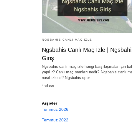
NGSBAHIS CANLI MAÇ İZLE
Ngsbahis Canlı Maç İzle | Ngsbahi
Giriş
Ngsbahis canlı maç izle hangi karşılaşmalar için ba
yapılır? Canlı maç oranları nedir? Ngsbahis canlı m
nasıl izlenir? Ngsbahis spor…
4 yıl ago
Arşivler
Temmuz 2026
Temmuz 2022