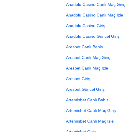
Anadolu Casino Canlı Maç Giriş
Anadolu Casino Canlı Maç İzle
Anadolu Casino Giriş
Anadolu Casino Güncel Giriş
Aresbet Canlı Bahis
Aresbet Canlı Maç Giriş
Aresbet Canlı Maç İzle
Aresbet Giriş
Aresbet Güncel Giriş
Artemisbet Canlı Bahis
Artemisbet Canlı Maç Giriş
Artemisbet Canlı Maç İzle
Artemisbet Giriş