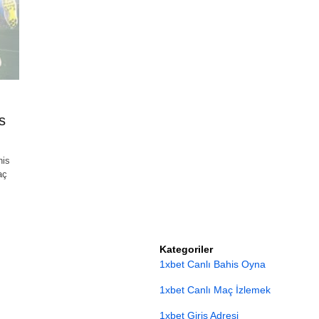
s
his
aç
Kategoriler
1xbet Canlı Bahis Oyna
1xbet Canlı Maç İzlemek
1xbet Giriş Adresi