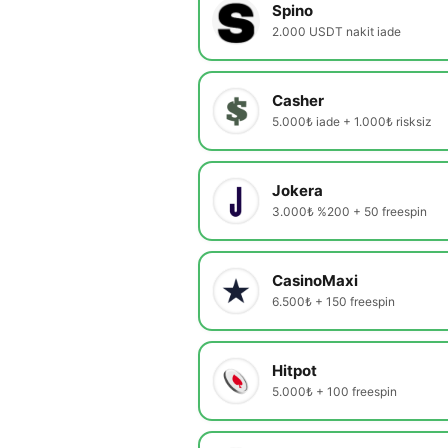
Spino
2.000 USDT nakit iade
Casher
5.000₺ iade + 1.000₺ risksiz
Jokera
3.000₺ %200 + 50 freespin
CasinoMaxi
6.500₺ + 150 freespin
Hitpot
5.000₺ + 100 freespin