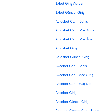
1xbet Giriş Adresi
1xbet Güncel Giriş
Adiosbet Canlı Bahis
Adiosbet Canlı Maç Giriş
Adiosbet Canlı Maç İzle
Adiosbet Giriş
Adiosbet Güncel Giriş
Akcebet Canlı Bahis
Akcebet Canlı Maç Giriş
Akcebet Canlı Maç İzle
Akcebet Giriş
Akcebet Güncel Giriş
Anadolu Casino Canlı Bahis