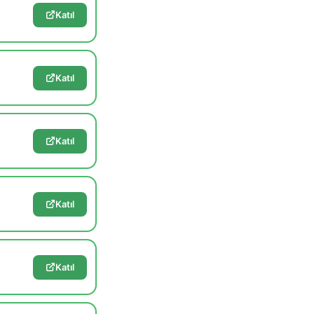
Katıl
Katıl
Katıl
Katıl
Katıl