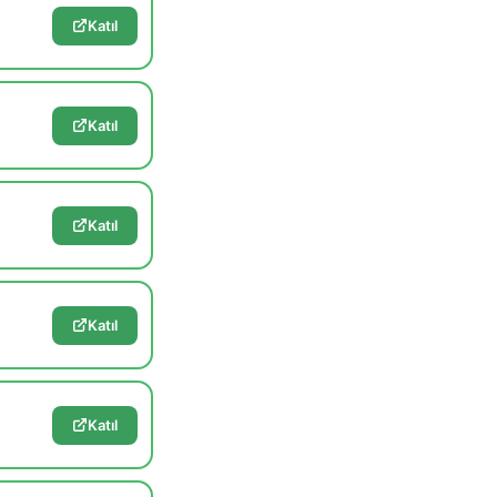
Katıl
Katıl
Katıl
Katıl
Katıl