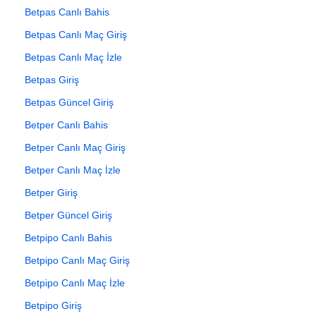
Betpas Canlı Bahis
Betpas Canlı Maç Giriş
Betpas Canlı Maç İzle
Betpas Giriş
Betpas Güncel Giriş
Betper Canlı Bahis
Betper Canlı Maç Giriş
Betper Canlı Maç İzle
Betper Giriş
Betper Güncel Giriş
Betpipo Canlı Bahis
Betpipo Canlı Maç Giriş
Betpipo Canlı Maç İzle
Betpipo Giriş