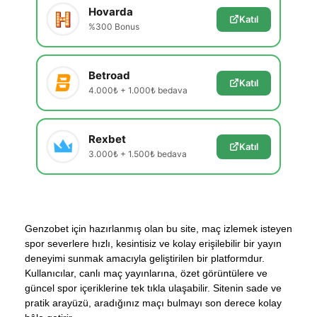
Hovarda
Katıl
%300 Bonus
Betroad
Katıl
4.000₺ + 1.000₺ bedava
Rexbet
Katıl
3.000₺ + 1.500₺ bedava
Genzobet için hazırlanmış olan bu site, maç izlemek isteyen
spor severlere hızlı, kesintisiz ve kolay erişilebilir bir yayın
deneyimi sunmak amacıyla geliştirilen bir platformdur.
Kullanıcılar, canlı maç yayınlarına, özet görüntülere ve
güncel spor içeriklerine tek tıkla ulaşabilir. Sitenin sade ve
pratik arayüzü, aradığınız maçı bulmayı son derece kolay