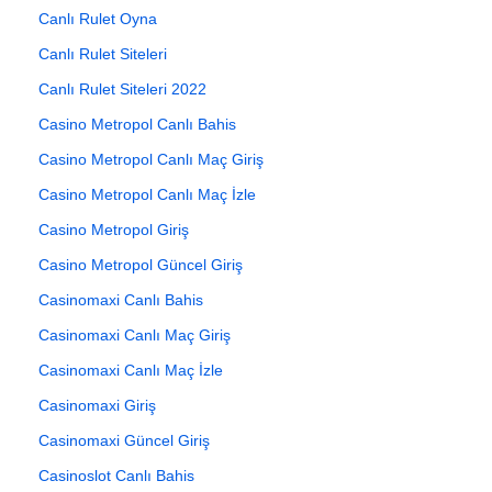
Canlı Rulet Oyna
Canlı Rulet Siteleri
Canlı Rulet Siteleri 2022
Casino Metropol Canlı Bahis
Casino Metropol Canlı Maç Giriş
Casino Metropol Canlı Maç İzle
Casino Metropol Giriş
Casino Metropol Güncel Giriş
Casinomaxi Canlı Bahis
Casinomaxi Canlı Maç Giriş
Casinomaxi Canlı Maç İzle
Casinomaxi Giriş
Casinomaxi Güncel Giriş
Casinoslot Canlı Bahis