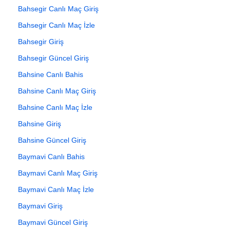
Bahsegir Canlı Maç Giriş
Bahsegir Canlı Maç İzle
Bahsegir Giriş
Bahsegir Güncel Giriş
Bahsine Canlı Bahis
Bahsine Canlı Maç Giriş
Bahsine Canlı Maç İzle
Bahsine Giriş
Bahsine Güncel Giriş
Baymavi Canlı Bahis
Baymavi Canlı Maç Giriş
Baymavi Canlı Maç İzle
Baymavi Giriş
Baymavi Güncel Giriş