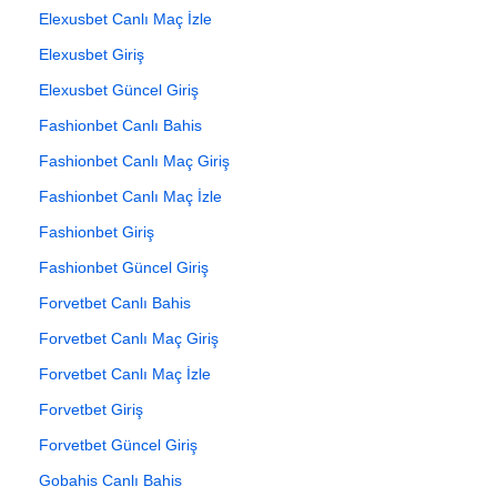
Elexusbet Canlı Maç İzle
Elexusbet Giriş
Elexusbet Güncel Giriş
Fashionbet Canlı Bahis
Fashionbet Canlı Maç Giriş
Fashionbet Canlı Maç İzle
Fashionbet Giriş
Fashionbet Güncel Giriş
Forvetbet Canlı Bahis
Forvetbet Canlı Maç Giriş
Forvetbet Canlı Maç İzle
Forvetbet Giriş
Forvetbet Güncel Giriş
Gobahis Canlı Bahis