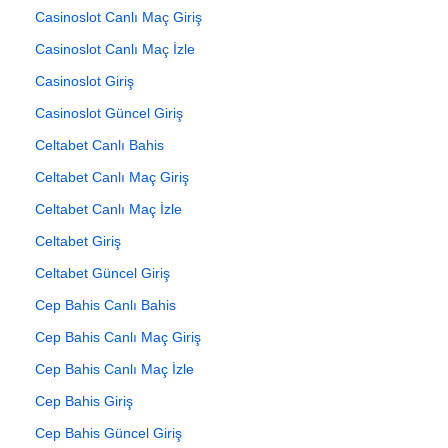
Casinoslot Canlı Maç Giriş
Casinoslot Canlı Maç İzle
Casinoslot Giriş
Casinoslot Güncel Giriş
Celtabet Canlı Bahis
Celtabet Canlı Maç Giriş
Celtabet Canlı Maç İzle
Celtabet Giriş
Celtabet Güncel Giriş
Cep Bahis Canlı Bahis
Cep Bahis Canlı Maç Giriş
Cep Bahis Canlı Maç İzle
Cep Bahis Giriş
Cep Bahis Güncel Giriş