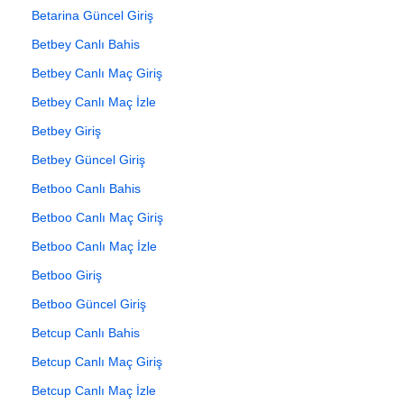
Betarina Güncel Giriş
Betbey Canlı Bahis
Betbey Canlı Maç Giriş
Betbey Canlı Maç İzle
Betbey Giriş
Betbey Güncel Giriş
Betboo Canlı Bahis
Betboo Canlı Maç Giriş
Betboo Canlı Maç İzle
Betboo Giriş
Betboo Güncel Giriş
Betcup Canlı Bahis
Betcup Canlı Maç Giriş
Betcup Canlı Maç İzle