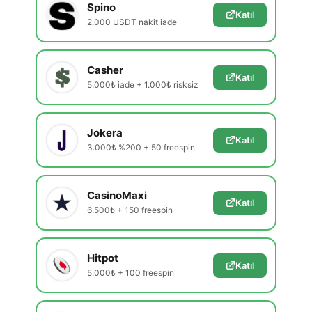
Spino
Katıl
2.000 USDT nakit iade
Casher
Katıl
5.000₺ iade + 1.000₺ risksiz
Jokera
Katıl
3.000₺ %200 + 50 freespin
CasinoMaxi
Katıl
6.500₺ + 150 freespin
Hitpot
Katıl
5.000₺ + 100 freespin