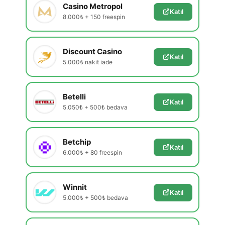
Casino Metropol
Katıl
8.000₺ + 150 freespin
Discount Casino
Katıl
5.000₺ nakit iade
Betelli
Katıl
5.050₺ + 500₺ bedava
Betchip
Katıl
6.000₺ + 80 freespin
Winnit
Katıl
5.000₺ + 500₺ bedava