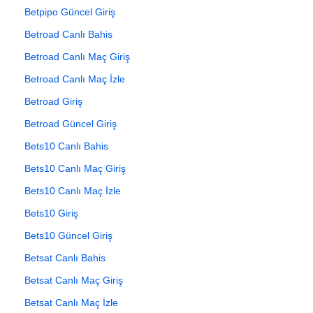
Betpipo Güncel Giriş
Betroad Canlı Bahis
Betroad Canlı Maç Giriş
Betroad Canlı Maç İzle
Betroad Giriş
Betroad Güncel Giriş
Bets10 Canlı Bahis
Bets10 Canlı Maç Giriş
Bets10 Canlı Maç İzle
Bets10 Giriş
Bets10 Güncel Giriş
Betsat Canlı Bahis
Betsat Canlı Maç Giriş
Betsat Canlı Maç İzle