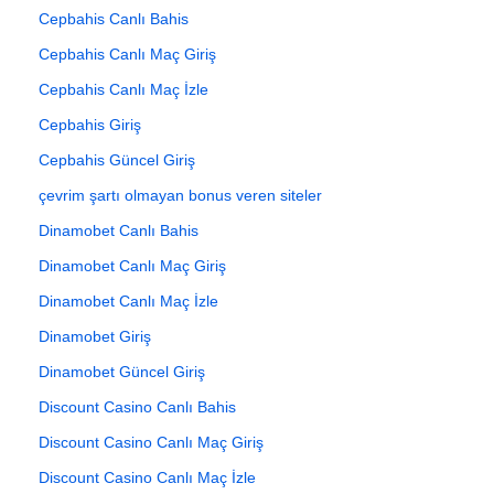
Cepbahis Canlı Bahis
Cepbahis Canlı Maç Giriş
Cepbahis Canlı Maç İzle
Cepbahis Giriş
Cepbahis Güncel Giriş
çevrim şartı olmayan bonus veren siteler
Dinamobet Canlı Bahis
Dinamobet Canlı Maç Giriş
Dinamobet Canlı Maç İzle
Dinamobet Giriş
Dinamobet Güncel Giriş
Discount Casino Canlı Bahis
Discount Casino Canlı Maç Giriş
Discount Casino Canlı Maç İzle