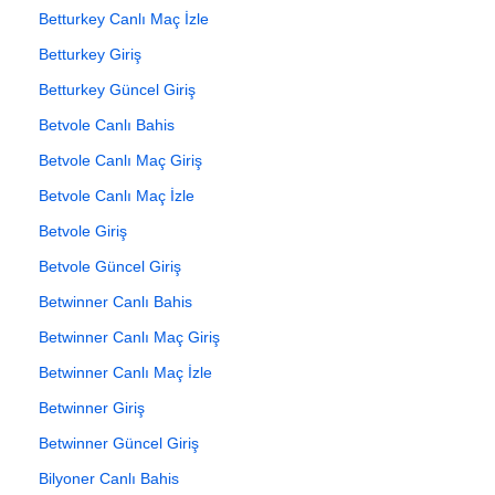
Betturkey Canlı Maç İzle
Betturkey Giriş
Betturkey Güncel Giriş
Betvole Canlı Bahis
Betvole Canlı Maç Giriş
Betvole Canlı Maç İzle
Betvole Giriş
Betvole Güncel Giriş
Betwinner Canlı Bahis
Betwinner Canlı Maç Giriş
Betwinner Canlı Maç İzle
Betwinner Giriş
Betwinner Güncel Giriş
Bilyoner Canlı Bahis