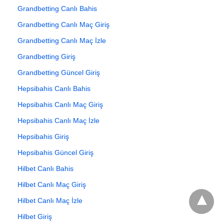
Grandbetting Canlı Bahis
Grandbetting Canlı Maç Giriş
Grandbetting Canlı Maç İzle
Grandbetting Giriş
Grandbetting Güncel Giriş
Hepsibahis Canlı Bahis
Hepsibahis Canlı Maç Giriş
Hepsibahis Canlı Maç İzle
Hepsibahis Giriş
Hepsibahis Güncel Giriş
Hilbet Canlı Bahis
Hilbet Canlı Maç Giriş
Hilbet Canlı Maç İzle
Hilbet Giriş