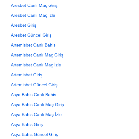
Aresbet Canlı Maç Giriş
Aresbet Canlı Maç İzle
Aresbet Giriş
Aresbet Güncel Giriş
Artemisbet Canlı Bahis
Artemisbet Canlı Maç Giriş
Artemisbet Canlı Maç İzle
Artemisbet Giriş
Artemisbet Güncel Giriş
Asya Bahis Canlı Bahis
Asya Bahis Canlı Maç Giriş
Asya Bahis Canlı Maç İzle
Asya Bahis Giriş
Asya Bahis Güncel Giriş