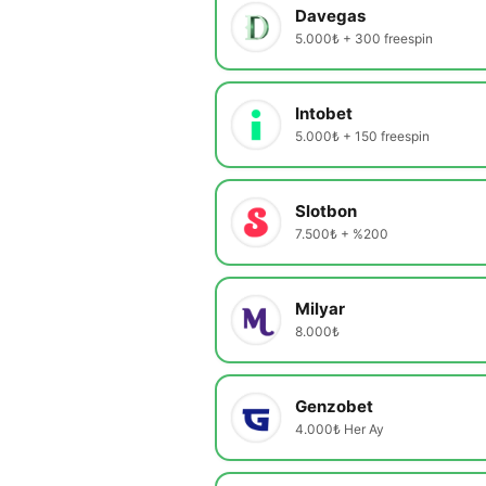
Davegas
5.000₺ + 300 freespin
Intobet
5.000₺ + 150 freespin
Slotbon
7.500₺ + %200
Milyar
8.000₺
Genzobet
4.000₺ Her Ay