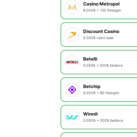
Casino Metropol
8.000₺ + 150 freespin
Discount Casino
5.000₺ nakit iade
Betelli
5.050₺ + 500₺ bedava
Betchip
6.000₺ + 80 freespin
Winnit
5.000₺ + 500₺ bedava