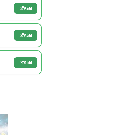
Katıl
Katıl
Katıl