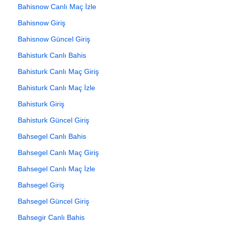
Bahisnow Canlı Maç İzle
Bahisnow Giriş
Bahisnow Güncel Giriş
Bahisturk Canlı Bahis
Bahisturk Canlı Maç Giriş
Bahisturk Canlı Maç İzle
Bahisturk Giriş
Bahisturk Güncel Giriş
Bahsegel Canlı Bahis
Bahsegel Canlı Maç Giriş
Bahsegel Canlı Maç İzle
Bahsegel Giriş
Bahsegel Güncel Giriş
Bahsegir Canlı Bahis