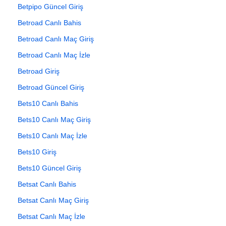
Betpipo Güncel Giriş
Betroad Canlı Bahis
Betroad Canlı Maç Giriş
Betroad Canlı Maç İzle
Betroad Giriş
Betroad Güncel Giriş
Bets10 Canlı Bahis
Bets10 Canlı Maç Giriş
Bets10 Canlı Maç İzle
Bets10 Giriş
Bets10 Güncel Giriş
Betsat Canlı Bahis
Betsat Canlı Maç Giriş
Betsat Canlı Maç İzle