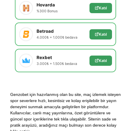
Hovarda
Katıl
%300 Bonus
Betroad
Katıl
4.000₺ + 1.000₺ bedava
Rexbet
Katıl
3.000₺ + 1.500₺ bedava
Genzobet için hazırlanmış olan bu site, maç izlemek isteyen
spor severlere hızlı, kesintisiz ve kolay erişilebilir bir yayın
deneyimi sunmak amacıyla geliştirilen bir platformdur.
Kullanıcılar, canlı maç yayınlarına, özet görüntülere ve
güncel spor içeriklerine tek tıkla ulaşabilir. Sitenin sade ve
pratik arayüzü, aradığınız maçı bulmayı son derece kolay