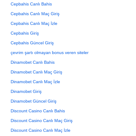
Cepbahis Canlı Bahis
Cepbahis Canlı Maç Giriş
Cepbahis Canlı Maç İzle
Cepbahis Giriş
Cepbahis Güncel Giriş
çevrim şartı olmayan bonus veren siteler
Dinamobet Canlı Bahis
Dinamobet Canlı Maç Giriş
Dinamobet Canlı Maç İzle
Dinamobet Giriş
Dinamobet Güncel Giriş
Discount Casino Canlı Bahis
Discount Casino Canlı Maç Giriş
Discount Casino Canlı Maç İzle