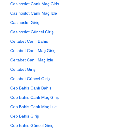
Casinoslot Canlı Maç Giriş
Casinoslot Canlı Maç İzle
Casinoslot Giriş
Casinoslot Güncel Giriş
Celtabet Canlı Bahis
Celtabet Canlı Maç Giriş
Celtabet Canlı Maç İzle
Celtabet Giriş
Celtabet Güncel Giriş
Cep Bahis Canlı Bahis
Cep Bahis Canlı Maç Giriş
Cep Bahis Canlı Maç İzle
Cep Bahis Giriş
Cep Bahis Güncel Giriş