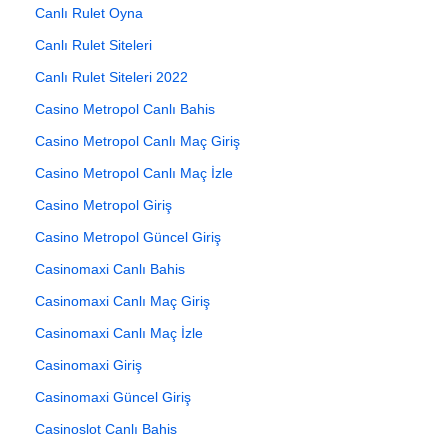
Canlı Rulet Oyna
Canlı Rulet Siteleri
Canlı Rulet Siteleri 2022
Casino Metropol Canlı Bahis
Casino Metropol Canlı Maç Giriş
Casino Metropol Canlı Maç İzle
Casino Metropol Giriş
Casino Metropol Güncel Giriş
Casinomaxi Canlı Bahis
Casinomaxi Canlı Maç Giriş
Casinomaxi Canlı Maç İzle
Casinomaxi Giriş
Casinomaxi Güncel Giriş
Casinoslot Canlı Bahis