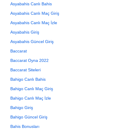
Asyabahis Canlı Bahis
Asyabahis Canlı Maç Giriş
Asyabahis Canlı Maç İzle
Asyabahis Giriş
Asyabahis Güncel Giriş
Baccarat
Baccarat Oyna 2022
Baccarat Siteleri
Bahigo Canlı Bahis
Bahigo Canlı Maç Giriş
Bahigo Canlı Maç İzle
Bahigo Giriş
Bahigo Güncel Giriş
Bahis Bonusları