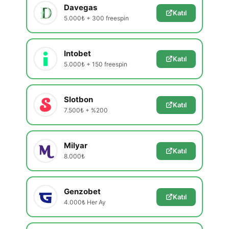
Davegas
Katıl
5.000₺ + 300 freespin
Intobet
Katıl
5.000₺ + 150 freespin
Slotbon
Katıl
7.500₺ + %200
Milyar
Katıl
8.000₺
Genzobet
Katıl
4.000₺ Her Ay