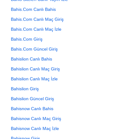
Bahis.Com Canlı Bahis
Bahis.Com Canlı Maç Giriş
Bahis.Com Canlı Maç İzle
Bahis.Com Giriş
Bahis.Com Güncel Giriş
Bahislion Canlı Bahis
Bahislion Canlı Maç Giriş
Bahislion Canlı Maç İzle
Bahislion Giriş
Bahislion Güncel Giriş
Bahisnow Canlı Bahis
Bahisnow Canlı Maç Giriş
Bahisnow Canlı Maç İzle
Bahisnow Giriş