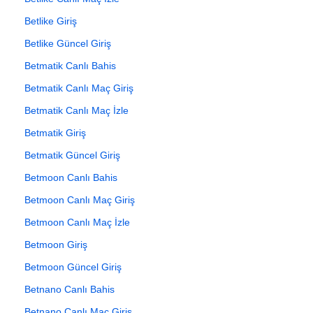
Betlike Giriş
Betlike Güncel Giriş
Betmatik Canlı Bahis
Betmatik Canlı Maç Giriş
Betmatik Canlı Maç İzle
Betmatik Giriş
Betmatik Güncel Giriş
Betmoon Canlı Bahis
Betmoon Canlı Maç Giriş
Betmoon Canlı Maç İzle
Betmoon Giriş
Betmoon Güncel Giriş
Betnano Canlı Bahis
Betnano Canlı Maç Giriş