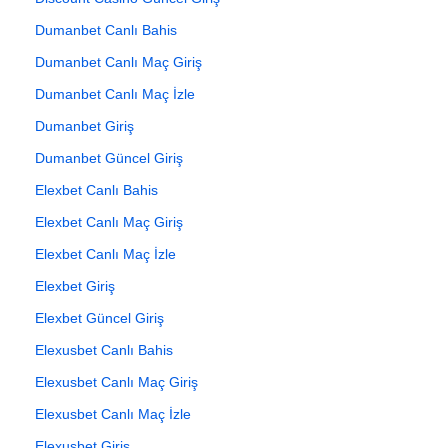
Dumanbet Canlı Bahis
Dumanbet Canlı Maç Giriş
Dumanbet Canlı Maç İzle
Dumanbet Giriş
Dumanbet Güncel Giriş
Elexbet Canlı Bahis
Elexbet Canlı Maç Giriş
Elexbet Canlı Maç İzle
Elexbet Giriş
Elexbet Güncel Giriş
Elexusbet Canlı Bahis
Elexusbet Canlı Maç Giriş
Elexusbet Canlı Maç İzle
Elexusbet Giriş