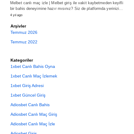
Melbet canlı maç izle | Melbet giriş ile vakit kaybetmeden keyifli
bir bahis deneyimine hazır mısınız? Siz de platformda yerinizi…
4 yıl ago
Arşivler
Temmuz 2026
Temmuz 2022
Kategoriler
1xbet Canlı Bahis Oyna
1xbet Canlı Maç İzlemek
1xbet Giriş Adresi
1xbet Güncel Giriş
Adiosbet Canlı Bahis
Adiosbet Canlı Maç Giriş
Adiosbet Canlı Maç İzle
Adiosbet Giriş