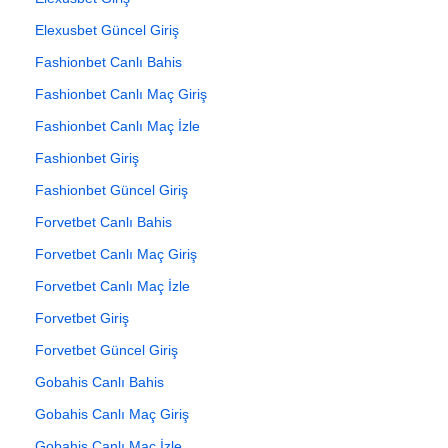
Elexusbet Güncel Giriş
Fashionbet Canlı Bahis
Fashionbet Canlı Maç Giriş
Fashionbet Canlı Maç İzle
Fashionbet Giriş
Fashionbet Güncel Giriş
Forvetbet Canlı Bahis
Forvetbet Canlı Maç Giriş
Forvetbet Canlı Maç İzle
Forvetbet Giriş
Forvetbet Güncel Giriş
Gobahis Canlı Bahis
Gobahis Canlı Maç Giriş
Gobahis Canlı Maç İzle