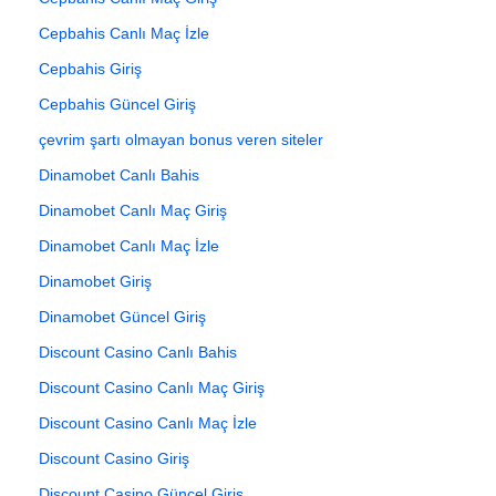
Cepbahis Canlı Maç İzle
Cepbahis Giriş
Cepbahis Güncel Giriş
çevrim şartı olmayan bonus veren siteler
Dinamobet Canlı Bahis
Dinamobet Canlı Maç Giriş
Dinamobet Canlı Maç İzle
Dinamobet Giriş
Dinamobet Güncel Giriş
Discount Casino Canlı Bahis
Discount Casino Canlı Maç Giriş
Discount Casino Canlı Maç İzle
Discount Casino Giriş
Discount Casino Güncel Giriş