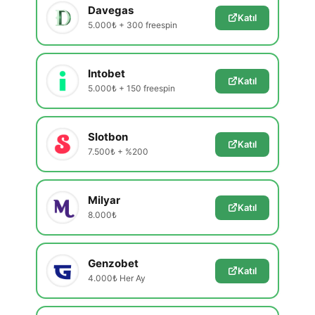
Davegas
Katıl
5.000₺ + 300 freespin
Intobet
Katıl
5.000₺ + 150 freespin
Slotbon
Katıl
7.500₺ + %200
Milyar
Katıl
8.000₺
Genzobet
Katıl
4.000₺ Her Ay