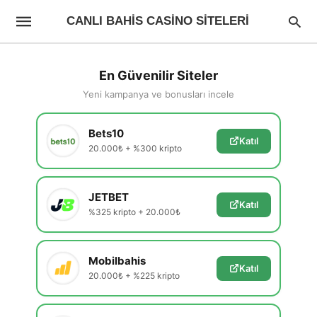
CANLI BAHIS CASINO SITELERI
En Güvenilir Siteler
Yeni kampanya ve bonusları incele
Bets10
Katıl
20.000₺ + %300 kripto
JETBET
Katıl
%325 kripto + 20.000₺
Mobilbahis
Katıl
20.000₺ + %225 kripto